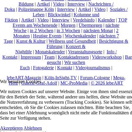
Bildung
|
Artikel
|
Video
|
Interview
|
Nachrichten /
Doku
|
Polizeimappe Köln
|
Interview
|
Artikel
|
Video
|
Soziales /
Leben
|
Blickwinkel
|
Kolumne und
Fiktion
|
Artikel
|
Video
|
Interview
|
Veedelsinfo
|
Kalender
|
TOP
Events am Wochenende
|
Morgen
|
Übermorgen
|
nächste
Woche
|
in 2 Wochen
|
in 3 Wochen
|
nächsten Monat
|
2
Monaten
|
Heutige Events
|
Wochenkalender
|
nächsten 7
Tage
|
Kunst & Kultur
|
Wellness und Gesundheit
|
Besichtigung &
Führung
|
Konzert &
Nightlife
|
Monatskalender
|
Veranstaltungsorte
|
Info /
Kontakt
|
Impressum
|
Team
|
Kontaktadressen
|
Videoworkshop
|
Ban
gesucht
|
Wir suchen
Euch
|
Fotogalerie
|
Kontakt
|
Videojournalismus
|
lebeART-Magazin
|
Köln-InSight-TV
|
Forum-Cologne
|
Mega-
Wir benutzen Cookies
Herz
|
Galerie-Graf-Adolf
|
MC-ProMedia
|
© 2026 lebeART
Wir nutzen Cookies auf unserer Website. Einige von ihnen sind essenzi
für den Betrieb der Seite, während andere uns helfen, diese Website un
die Nutzererfahrung zu verbessern (Tracking Cookies). Sie können sel
entscheiden, ob Sie die Cookies zulassen möchten. Bitte beachten Sie,
dass bei einer Ablehnung womöglich nicht mehr alle Funktionalitäten 
Seite zur Verfügung stehen.
Akzeptieren
Ablehnen