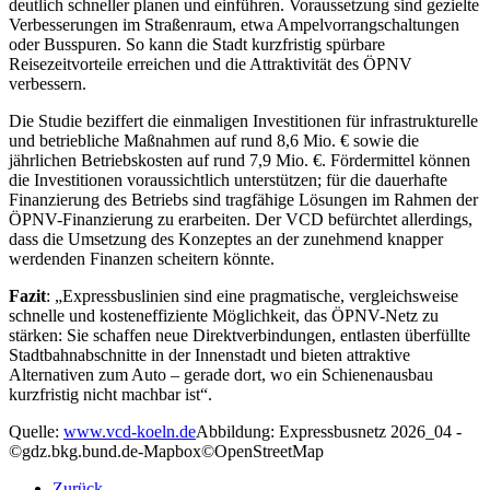
deutlich schneller planen und einführen. Voraussetzung sind gezielte
Verbesserungen im Straßenraum, etwa Ampelvorrangschaltungen
oder Busspuren. So kann die Stadt kurzfristig spürbare
Reisezeitvorteile erreichen und die Attraktivität des ÖPNV
verbessern.
Die Studie beziffert die einmaligen Investitionen für infrastrukturelle
und betriebliche Maßnahmen auf rund 8,6 Mio. € sowie die
jährlichen Betriebskosten auf rund 7,9 Mio. €. Fördermittel können
die Investitionen voraussichtlich unterstützen; für die dauerhafte
Finanzierung des Betriebs sind tragfähige Lösungen im Rahmen der
ÖPNV-Finanzierung zu erarbeiten. Der VCD befürchtet allerdings,
dass die Umsetzung des Konzeptes an der zunehmend knapper
werdenden Finanzen scheitern könnte.
Fazit
: „Expressbuslinien sind eine pragmatische, vergleichsweise
schnelle und kosteneffiziente Möglichkeit, das ÖPNV-Netz zu
stärken: Sie schaffen neue Direktverbindungen, entlasten überfüllte
Stadtbahnabschnitte in der Innenstadt und bieten attraktive
Alternativen zum Auto – gerade dort, wo ein Schienenausbau
kurzfristig nicht machbar ist“.
Quelle:
www.vcd-koeln.de
Abbildung: Expressbusnetz 2026_04 -
©gdz.bkg.bund.de-Mapbox©OpenStreetMap
Zurück