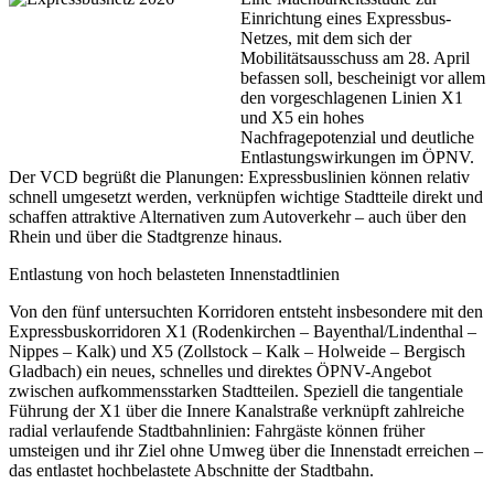
Einrichtung eines Expressbus-
Netzes, mit dem sich der
Mobilitätsausschuss am 28. April
befassen soll, bescheinigt vor allem
den vorgeschlagenen Linien X1
und X5 ein hohes
Nachfragepotenzial und deutliche
Entlastungswirkungen im ÖPNV.
Der VCD begrüßt die Planungen: Expressbuslinien können relativ
schnell umgesetzt werden, verknüpfen wichtige Stadtteile direkt und
schaffen attraktive Alternativen zum Autoverkehr – auch über den
Rhein und über die Stadtgrenze hinaus.
Entlastung von hoch belasteten Innenstadtlinien
Von den fünf untersuchten Korridoren entsteht insbesondere mit den
Expressbuskorridoren X1 (Rodenkirchen – Bayenthal/Lindenthal –
Nippes – Kalk) und X5 (Zollstock – Kalk – Holweide – Bergisch
Gladbach) ein neues, schnelles und direktes ÖPNV-Angebot
zwischen aufkommensstarken Stadtteilen. Speziell die tangentiale
Führung der X1 über die Innere Kanalstraße verknüpft zahlreiche
radial verlaufende Stadtbahnlinien: Fahrgäste können früher
umsteigen und ihr Ziel ohne Umweg über die Innenstadt erreichen –
das entlastet hochbelastete Abschnitte der Stadtbahn.