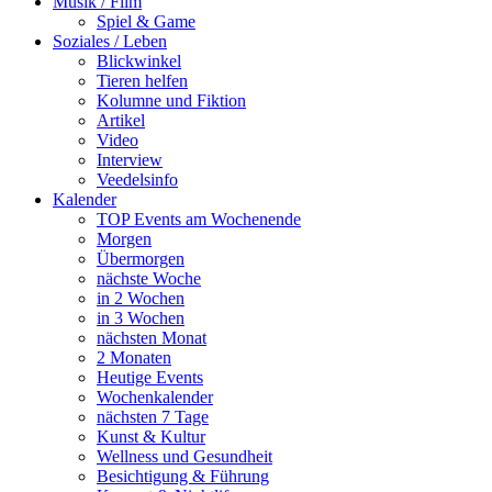
Musik / Film
Spiel & Game
Soziales / Leben
Blickwinkel
Tieren helfen
Kolumne und Fiktion
Artikel
Video
Interview
Veedelsinfo
Kalender
TOP Events am Wochenende
Morgen
Übermorgen
nächste Woche
in 2 Wochen
in 3 Wochen
nächsten Monat
2 Monaten
Heutige Events
Wochenkalender
nächsten 7 Tage
Kunst & Kultur
Wellness und Gesundheit
Besichtigung & Führung