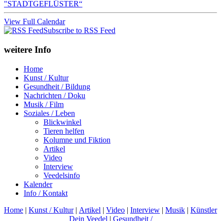
"STADTGEFLÜSTER“
View Full Calendar
Subscribe to RSS Feed
weitere Info
Home
Kunst / Kultur
Gesundheit / Bildung
Nachrichten / Doku
Musik / Film
Soziales / Leben
Blickwinkel
Tieren helfen
Kolumne und Fiktion
Artikel
Video
Interview
Veedelsinfo
Kalender
Info / Kontakt
Home
|
Kunst / Kultur
|
Artikel
|
Video
|
Interview
|
Musik
|
Künstler
Dein Veedel
|
Gesundheit /