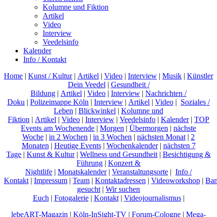
Kolumne und Fiktion
Artikel
Video
Interview
Veedelsinfo
Kalender
Info / Kontakt
Home
|
Kunst / Kultur
|
Artikel
|
Video
|
Interview
|
Musik
|
Künstler
Dein Veedel
|
Gesundheit /
Bildung
|
Artikel
|
Video
|
Interview
|
Nachrichten /
Doku
|
Polizeimappe Köln
|
Interview
|
Artikel
|
Video
|
Soziales /
Leben
|
Blickwinkel
|
Kolumne und
Fiktion
|
Artikel
|
Video
|
Interview
|
Veedelsinfo
|
Kalender
|
TOP
Events am Wochenende
|
Morgen
|
Übermorgen
|
nächste
Woche
|
in 2 Wochen
|
in 3 Wochen
|
nächsten Monat
|
2
Monaten
|
Heutige Events
|
Wochenkalender
|
nächsten 7
Tage
|
Kunst & Kultur
|
Wellness und Gesundheit
|
Besichtigung &
Führung
|
Konzert &
Nightlife
|
Monatskalender
|
Veranstaltungsorte
|
Info /
Kontakt
|
Impressum
|
Team
|
Kontaktadressen
|
Videoworkshop
|
Ban
gesucht
|
Wir suchen
Euch
|
Fotogalerie
|
Kontakt
|
Videojournalismus
|
lebeART-Magazin
|
Köln-InSight-TV
|
Forum-Cologne
|
Mega-