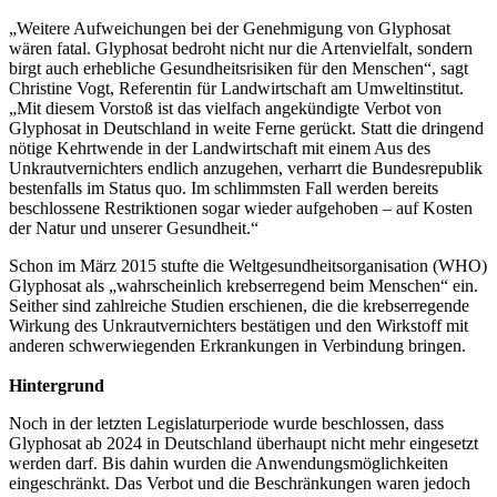
„Weitere Aufweichungen bei der Genehmigung von Glyphosat
wären fatal. Glyphosat bedroht nicht nur die Artenvielfalt, sondern
birgt auch erhebliche Gesundheitsrisiken für den Menschen“, sagt
Christine Vogt, Referentin für Landwirtschaft am Umweltinstitut.
„Mit diesem Vorstoß ist das vielfach angekündigte Verbot von
Glyphosat in Deutschland in weite Ferne gerückt. Statt die dringend
nötige Kehrtwende in der Landwirtschaft mit einem Aus des
Unkrautvernichters endlich anzugehen, verharrt die Bundesrepublik
bestenfalls im Status quo. Im schlimmsten Fall werden bereits
beschlossene Restriktionen sogar wieder aufgehoben – auf Kosten
der Natur und unserer Gesundheit.“
Schon im März 2015 stufte die Weltgesundheitsorganisation (WHO)
Glyphosat als „wahrscheinlich krebserregend beim Menschen“ ein.
Seither sind zahlreiche Studien erschienen, die die krebserregende
Wirkung des Unkrautvernichters bestätigen und den Wirkstoff mit
anderen schwerwiegenden Erkrankungen in Verbindung bringen.
Hintergrund
Noch in der letzten Legislaturperiode wurde beschlossen, dass
Glyphosat ab 2024 in Deutschland überhaupt nicht mehr eingesetzt
werden darf. Bis dahin wurden die Anwendungsmöglichkeiten
eingeschränkt. Das Verbot und die Beschränkungen waren jedoch