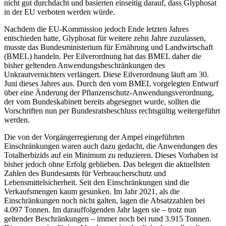
nicht gut durchdacht und basierten einseitig darauf, dass Glyphosat
in der EU verboten werden würde.
Nachdem die EU-Kommission jedoch Ende letzten Jahres
entschieden hatte, Glyphosat für weitere zehn Jahre zuzulassen,
musste das Bundesministerium für Ernährung und Landwirtschaft
(BMEL) handeln. Per Eilverordnung hat das BMEL daher die
bisher geltenden Anwendungsbeschränkungen des
Unkrautvernichters verlängert. Diese Eilverordnung läuft am 30.
Juni dieses Jahres aus. Durch den vom BMEL vorgelegten Entwurf
über eine Änderung der Pflanzenschutz-Anwendungsverordnung,
der vom Bundeskabinett bereits abgesegnet wurde, sollten die
Vorschriften nun per Bundesratsbeschluss rechtsgültig weitergeführt
werden.
Die von der Vorgängerregierung der Ampel eingeführten
Einschränkungen waren auch dazu gedacht, die Anwendungen des
Totalherbizids auf ein Minimum zu reduzieren. Dieses Vorhaben ist
bisher jedoch ohne Erfolg geblieben. Das belegen die aktuellsten
Zahlen des Bundesamts für Verbraucherschutz und
Lebensmittelsicherheit. Seit den Einschränkungen sind die
Verkaufsmengen kaum gesunken. Im Jahr 2021, als die
Einschränkungen noch nicht galten, lagen die Absatzzahlen bei
4.097 Tonnen. Im darauffolgenden Jahr lagen sie – trotz nun
geltender Beschränkungen – immer noch bei rund 3.915 Tonnen.