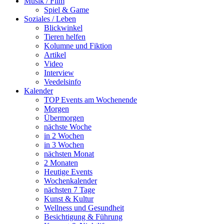
Musik / Film
Spiel & Game
Soziales / Leben
Blickwinkel
Tieren helfen
Kolumne und Fiktion
Artikel
Video
Interview
Veedelsinfo
Kalender
TOP Events am Wochenende
Morgen
Übermorgen
nächste Woche
in 2 Wochen
in 3 Wochen
nächsten Monat
2 Monaten
Heutige Events
Wochenkalender
nächsten 7 Tage
Kunst & Kultur
Wellness und Gesundheit
Besichtigung & Führung