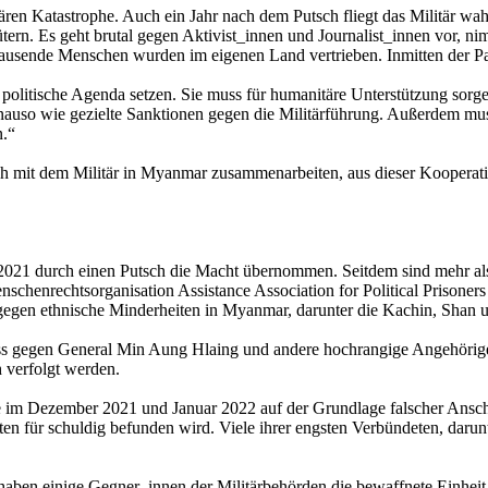
en Katastrophe. Auch ein Jahr nach dem Putsch fliegt das Militär wahllo
ern. Es geht brutal gegen Aktivist_innen und Journalist_innen vor, nim
tausende Menschen wurden im eigenen Land vertrieben. Inmitten der Pa
olitische Agenda setzen. Sie muss für humanitäre Unterstützung sorge
nauso wie gezielte Sanktionen gegen die Militärführung. Außerdem mu
n.“
ch mit dem Militär in Myanmar zusammenarbeiten, aus dieser Kooperatio
 2021 durch einen Putsch die Macht übernommen. Seitdem sind mehr a
henrechtsorganisation Assistance Association for Political Prisoners z
 gegen ethnische Minderheiten in Myanmar, darunter die Kachin, Shan
ss gegen General Min Aung Hlaing und andere hochrangige Angehörig
h verfolgt werden.
 im Dezember 2021 und Januar 2022 auf der Grundlage falscher Anschu
ten für schuldig befunden wird. Viele ihrer engsten Verbündeten, daru
ben einige Gegner_innen der Militärbehörden die bewaffnete Einheit 