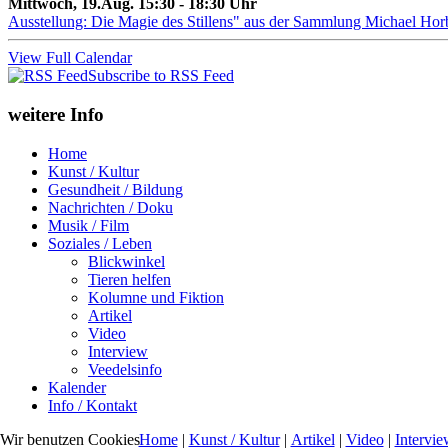
Mittwoch, 19.Aug. 15:30 - 18:30 Uhr
Ausstellung: Die Magie des Stillens" aus der Sammlung Michael Hor
View Full Calendar
Subscribe to RSS Feed
weitere Info
Home
Kunst / Kultur
Gesundheit / Bildung
Nachrichten / Doku
Musik / Film
Soziales / Leben
Blickwinkel
Tieren helfen
Kolumne und Fiktion
Artikel
Video
Interview
Veedelsinfo
Kalender
Info / Kontakt
Home
|
Kunst / Kultur
|
Artikel
|
Video
|
Intervie
Wir benutzen Cookies