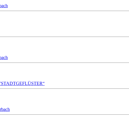
bach
bach
A!DA! "STADTGEFLÜSTER“
orbach