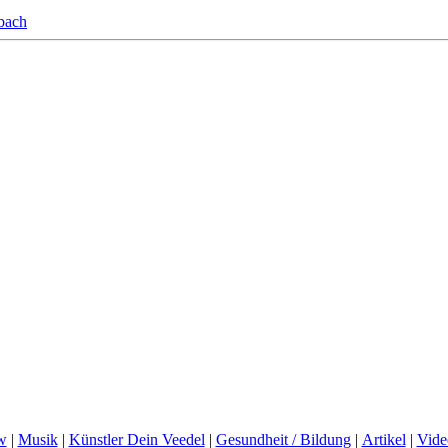
bach
w
|
Musik
|
Künstler Dein Veedel
|
Gesundheit / Bildung
|
Artikel
|
Vide