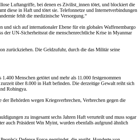
se Luftangriffe, bei denen es Zivilist_innen tötet, und blockiert die
mt diese in Haft und tötet sie. Telefonnetze und Internetverbindungen
ndemie fehlt die medizinische Versorgung.“
n und sich auf internationaler Ebene für ein globales Waffenembargo
ss der UN-Sicherheitsrat die menschenrechtliche Krise in Myanmar
n zurückziehen. Die Geldzufuhr, durch die das Militär seine
ls 1.400 Menschen getötet und mehr als 11.000 festgenommen
urzeit über 8.000 in Haft befinden. Die derzeitige Gewalt reiht sich
 und Rohingya.
e der Behörden wegen Kriegsverbrechen, Verbrechen gegen die
ldigungen zu insgesamt sechs Jahren Haft verurteilt und muss sogar
nter auch Präsident Win Myint, wurden ebenfalls aufgrund ähnlich
People‘s Defense Force gegründet, die angibt, Hunderte von