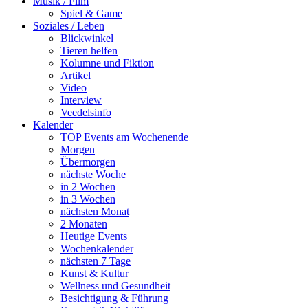
Musik / Film
Spiel & Game
Soziales / Leben
Blickwinkel
Tieren helfen
Kolumne und Fiktion
Artikel
Video
Interview
Veedelsinfo
Kalender
TOP Events am Wochenende
Morgen
Übermorgen
nächste Woche
in 2 Wochen
in 3 Wochen
nächsten Monat
2 Monaten
Heutige Events
Wochenkalender
nächsten 7 Tage
Kunst & Kultur
Wellness und Gesundheit
Besichtigung & Führung