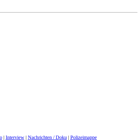
o
|
Interview
|
Nachrichten / Doku
|
Polizeimappe