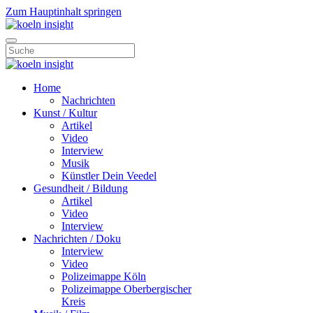
Zum Hauptinhalt springen
Home
Nachrichten
Kunst / Kultur
Artikel
Video
Interview
Musik
Künstler Dein Veedel
Gesundheit / Bildung
Artikel
Video
Interview
Nachrichten / Doku
Interview
Video
Polizeimappe Köln
Polizeimappe Oberbergischer
Kreis