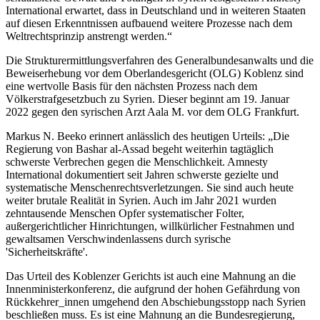
Gerichts ist auch eine
International erwartet, dass in Deutschland und in weiteren Staaten
Mahnung an die
auf diesen Erkenntnissen aufbauend weitere Prozesse nach dem
Innenministerkonferenz, die
Weltrechtsprinzip anstrengt werden.“
aufgrund der hohen
Gefährdung von
Die Strukturermittlungsverfahren des Generalbundesanwalts und die
Rückkehrer_innen umgehend
Beweiserhebung vor dem Oberlandesgericht (OLG) Koblenz sind
den Abschiebungsstopp nach
eine wertvolle Basis für den nächsten Prozess nach dem
Syrien beschließen muss. Es
Völkerstrafgesetzbuch zu Syrien. Dieser beginnt am 19. Januar
ist eine Mahnung an die
2022 gegen den syrischen Arzt Aala M. vor dem OLG Frankfurt.
Bundesregierung, dass es
keine Anerkennung und
Markus N. Beeko erinnert anlässlich des heutigen Urteils: „Die
Zusammenarbeit mit dem
Regierung von Bashar al-Assad begeht weiterhin tagtäglich
syrischen Regime geben darf.
schwerste Verbrechen gegen die Menschlichkeit. Amnesty
Und es ist eine Erinnerung,
International dokumentiert seit Jahren schwerste gezielte und
wie wichtig der Einsatz der
systematische Menschenrechtsverletzungen. Sie sind auch heute
Bundesregierung für die
weiter brutale Realität in Syrien. Auch im Jahr 2021 wurden
konsequente Umsetzung einer
zehntausende Menschen Opfer systematischer Folter,
nationalen und internationalen
außergerichtlicher Hinrichtungen, willkürlicher Festnahmen und
Strafverfolgung von
gewaltsamen Verschwindenlassens durch syrische
Menschenrechtsverbrechen
'Sicherheitskräfte'.
ist, wie er im Koalitionsvertrag
beschlossen wurde.“
Das Urteil des Koblenzer Gerichts ist auch eine Mahnung an die
Innenministerkonferenz, die aufgrund der hohen Gefährdung von
Hintergrund
Rückkehrer_innen umgehend den Abschiebungsstopp nach Syrien
beschließen muss. Es ist eine Mahnung an die Bundesregierung,