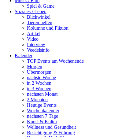
Musik / Film
BERLIN, 13.01.2022 – Zur
Spiel & Game
heutigen Verurteilung von
Soziales / Leben
Anwar R. sagt Markus N.
Blickwinkel
Beeko, Generalsekretär von
Tieren helfen
Amnesty International in
Kolumne und Fiktion
Deutschland:
Artikel
Video
„Das Urteil des
Interview
Oberlandesgerichts Koblenz
Veedelsinfo
gegen Anwar R. ist ein
Kalender
historisches Signal im
TOP Events am Wochenende
weltweiten Kampf gegen die
Morgen
Straflosigkeit. Überlebende,
Übermorgen
syrische Aktivist_innen und
nächste Woche
Nichtregierungsorganisationen
in 2 Wochen
haben erfolgreich darauf
in 3 Wochen
hingewirkt, schwerste
nächsten Monat
Verbrechen unter der
2 Monaten
Regierung von Bashar al-
Heutige Events
Assad im Prozess
Wochenkalender
aufzuklären. Das Gericht in
nächsten 7 Tage
Koblenz hat eindeutig und
Kunst & Kultur
formal die unmenschlichen
Wellness und Gesundheit
Haftbedingungen,
Besichtigung & Führung
systematische Folter,