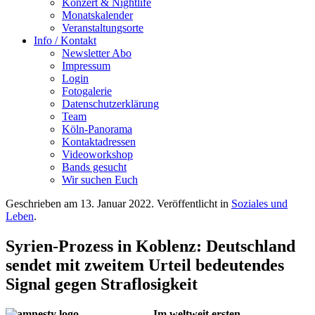
Konzert & Nightlife
sexualisierte Gewalt und
Monatskalender
Tötungen in Syrien
Veranstaltungsorte
festgestellt. Amnesty
Info / Kontakt
International erwartet, dass in
Newsletter Abo
Deutschland und in weiteren
Impressum
Staaten auf diesen
Login
Erkenntnissen aufbauend
Fotogalerie
weitere Prozesse nach dem
Datenschutzerklärung
Weltrechtsprinzip anstrengt
Team
werden.“
Köln-Panorama
Kontaktadressen
Die
Videoworkshop
Strukturermittlungsverfahren
Bands gesucht
des Generalbundesanwalts
Wir suchen Euch
und die Beweiserhebung vor
dem Oberlandesgericht (OLG)
Geschrieben am
13. Januar 2022
. Veröffentlicht in
Soziales und
Koblenz sind eine wertvolle
Leben
.
Basis für den nächsten
Prozess nach dem
Syrien-Prozess in Koblenz: Deutschland
Völkerstrafgesetzbuch zu
sendet mit zweitem Urteil bedeutendes
Syrien. Dieser beginnt am 19.
Januar 2022 gegen den
Signal gegen Straflosigkeit
syrischen Arzt Aala M. vor
dem OLG Frankfurt.
Im weltweit ersten