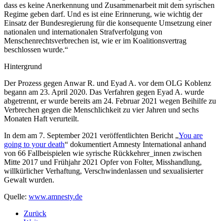
Der Prozess gegen Anwar R.
dass es keine Anerkennung und Zusammenarbeit mit dem syrischen
und Eyad A. vor dem OLG
Regime geben darf. Und es ist eine Erinnerung, wie wichtig der
Koblenz begann am 23. April
Einsatz der Bundesregierung für die konsequente Umsetzung einer
2020. Das Verfahren gegen
nationalen und internationalen Strafverfolgung von
Eyad A. wurde abgetrennt, er
Menschenrechtsverbrechen ist, wie er im Koalitionsvertrag
wurde bereits am 24. Februar
beschlossen wurde.“
2021 wegen Beihilfe zu
Verbrechen gegen die
Hintergrund
Menschlichkeit zu vier Jahren
und sechs Monaten Haft
Der Prozess gegen Anwar R. und Eyad A. vor dem OLG Koblenz
verurteilt.
begann am 23. April 2020. Das Verfahren gegen Eyad A. wurde
abgetrennt, er wurde bereits am 24. Februar 2021 wegen Beihilfe zu
In dem am 7. September 2021
Verbrechen gegen die Menschlichkeit zu vier Jahren und sechs
veröffentlichten Bericht „
You
Monaten Haft verurteilt.
are going to your death
“
In dem am 7. September 2021 veröffentlichten Bericht „
You are
dokumentiert Amnesty
going to your death
“ dokumentiert Amnesty International anhand
International anhand von 66
von 66 Fallbeispielen wie syrische Rückkehrer_innen zwischen
Fallbeispielen wie syrische
Mitte 2017 und Frühjahr 2021 Opfer von Folter, Misshandlung,
Rückkehrer_innen zwischen
willkürlicher Verhaftung, Verschwindenlassen und sexualisierter
Mitte 2017 und Frühjahr 2021
Gewalt wurden.
Opfer von Folter,
Misshandlung, willkürlicher
Quelle:
www.amnesty.de
Verhaftung,
Verschwindenlassen und
Zurück
sexualisierter Gewalt wurden.