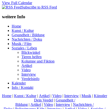
View Full Calendar
Subscribe to RSS Feed
weitere Info
Home
Kunst / Kultur
Gesundheit / Bildung
Nachrichten / Doku
Musik / Film
Soziales / Leben
Blickwinkel
Tieren helfen
Kolumne und Fiktion
Artikel
Video
Interview
Veedelsinfo
Kalender
Info / Kontakt
Home
|
Kunst / Kultur
|
Artikel
|
Video
|
Interview
|
Musik
|
Künstler
Dein Veedel
|
Gesundheit /
Bildung
|
Artikel
|
Video
|
Interview
|
Nachrichten /
Doku
|
Polizeimappe Köln
|
Interview
|
Artikel
|
Video
|
Soziales /