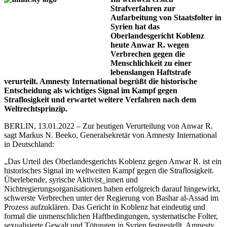
Strafverfahren zur
Markus N. Beeko erinnert
Aufarbeitung von Staatsfolter in
anlässlich des heutigen
Syrien hat das
Urteils: „Die Regierung von
Oberlandesgericht Koblenz
Bashar al-Assad begeht
heute Anwar R. wegen
weiterhin tagtäglich schwerste
Verbrechen gegen die
Verbrechen gegen die
Menschlichkeit zu einer
Menschlichkeit. Amnesty
lebenslangen Haftstrafe
International dokumentiert seit
verurteilt. Amnesty International begrüßt die historische
Jahren schwerste gezielte und
Entscheidung als wichtiges Signal im Kampf gegen
systematische
Straflosigkeit und erwartet weitere Verfahren nach dem
Menschenrechtsverletzungen.
Weltrechtsprinzip.
Sie sind auch heute weiter
brutale Realität in Syrien. Auch
BERLIN, 13.01.2022 – Zur heutigen Verurteilung von Anwar R.
im Jahr 2021 wurden
sagt Markus N. Beeko, Generalsekretär von Amnesty International
zehntausende Menschen
in Deutschland:
Opfer systematischer Folter,
außergerichtlicher
„Das Urteil des Oberlandesgerichts Koblenz gegen Anwar R. ist ein
Hinrichtungen, willkürlicher
historisches Signal im weltweiten Kampf gegen die Straflosigkeit.
Festnahmen und
Überlebende, syrische Aktivist_innen und
gewaltsamen
Nichtregierungsorganisationen haben erfolgreich darauf hingewirkt,
Verschwindenlassens durch
schwerste Verbrechen unter der Regierung von Bashar al-Assad im
syrische 'Sicherheitskräfte'.
Prozess aufzuklären. Das Gericht in Koblenz hat eindeutig und
formal die unmenschlichen Haftbedingungen, systematische Folter,
Das Urteil des Koblenzer
sexualisierte Gewalt und Tötungen in Syrien festgestellt. Amnesty