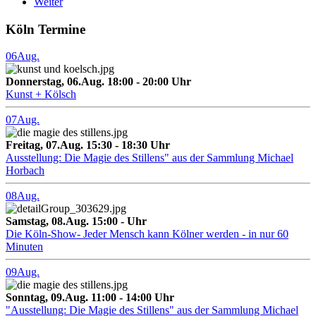
Weiter
Köln Termine
Wir freuen uns, wenn Sie uns
in Ihrer Berichterstattung
taggen:
@amnesty_de
06
Aug.
(Twitter)
und
@amnestydeutschland
Donnerstag, 06.Aug. 18:00 - 20:00 Uhr
(Instagram)
.
Kunst + Kölsch
Für Interviewanfragen
07
Aug.
wenden Sie sich bitte an die
Pressestelle
.
Freitag, 07.Aug. 15:30 - 18:30 Uhr
Ausstellung: Die Magie des Stillens" aus der Sammlung Michael
Horbach
08
Aug.
Samstag, 08.Aug. 15:00 - Uhr
Die Köln-Show- Jeder Mensch kann Kölner werden - in nur 60
Minuten
09
Aug.
Sonntag, 09.Aug. 11:00 - 14:00 Uhr
"Ausstellung: Die Magie des Stillens" aus der Sammlung Michael