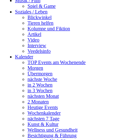
Musik / Film
Spiel & Game
Soziales / Leben
Blickwinkel
Tieren helfen
Kolumne und Fiktion
Artikel
Video
Interview
Veedelsinfo
Kalender
TOP Events am Wochenende
Morgen
Übermorgen
nächste Woche
in 2 Wochen
in 3 Wochen
nächsten Monat
2 Monaten
Heutige Events
Wochenkalender
nächsten 7 Tage
Kunst & Kultur
Wellness und Gesundheit
Besichtigung & Führung