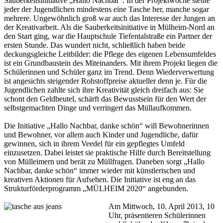
Sauberkeitsinitiative „Hallo Nachbar“. In der Projektwoche stellte
jeder der Jugendlichen mindestens eine Tasche her, manche sogar
mehrere. Ungewöhnlich groß war auch das Interesse der Jungen an
der Kreativarbeit. Als die Sauberkeitsinitiative in Mülheim-Nord an
den Start ging, war die Hauptschule Tiefentalstraße ein Partner der
ersten Stunde. Das wundert nicht, schließlich haben beide
deckungsgleiche Leitbilder: die Pflege des eigenen Lebensumfeldes
ist ein Grundbaustein des Miteinanders. Mit ihrem Projekt liegen die
Schülerinnen und Schüler ganz im Trend. Denn Wiederverwertung
ist angesichts steigender Rohstoffpreise aktueller denn je. Für die
Jugendlichen zahlte sich ihre Kreativität gleich dreifach aus: Sie
schont den Geldbeutel, schärft das Bewusstsein für den Wert der
selbstgemachten Dinge und verringert das Müllaufkommen.
Die Initiative „Hallo Nachbar, danke schön“ will Bewohnerinnen
und Bewohner, vor allem auch Kinder und Jugendliche, dafür
gewinnen, sich in ihrem Veedel für ein gepflegtes Umfeld
einzusetzen. Dabei leistet sie praktische Hilfe durch Bereitstellung
von Mülleimern und berät zu Müllfragen. Daneben sorgt „Hallo
Nachbar, danke schön“ immer wieder mit künstlerischen und
kreativen Aktionen für Aufsehen. Die Initiative ist eng an das
Strukturförderprogramm „MÜLHEIM 2020“ angebunden.
Am Mittwoch, 10. April 2013, 10
Uhr, präsentieren Schülerinnen