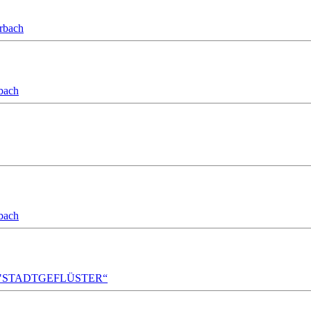
orbach
bach
bach
A!DA! "STADTGEFLÜSTER“