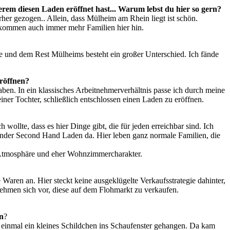
erem diesen Laden eröffnet hast... Warum lebst du hier so gern?
erher gezogen.. Allein, dass Mülheim am Rhein liegt ist schön.
 kommen auch immer mehr Familien hier hin.
aße und dem Rest Mülheims besteht ein großer Unterschied. Ich fände
eröffnen?
en. In ein klassisches Arbeitnehmerverhältnis passe ich durch meine
einer Tochter, schließlich entschlossen einen Laden zu eröffnen.
ollte, dass es hier Dinge gibt, die für jeden erreichbar sind. Ich
Kinder Second Hand Laden da. Hier leben ganz normale Familien, die
he Atmosphäre und eher Wohnzimmercharakter.
Waren an. Hier steckt keine ausgeklügelte Verkaufsstrategie dahinter,
ehmen sich vor, diese auf dem Flohmarkt zu verkaufen.
en
?
n einmal ein kleines Schildchen ins Schaufenster gehangen. Da kam