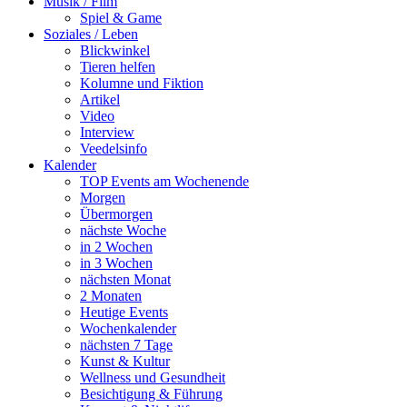
Musik / Film
Spiel & Game
Soziales / Leben
Blickwinkel
Tieren helfen
Kolumne und Fiktion
Artikel
Video
Interview
Veedelsinfo
Kalender
TOP Events am Wochenende
Morgen
Übermorgen
nächste Woche
in 2 Wochen
in 3 Wochen
nächsten Monat
2 Monaten
Heutige Events
Wochenkalender
nächsten 7 Tage
Kunst & Kultur
Wellness und Gesundheit
Besichtigung & Führung