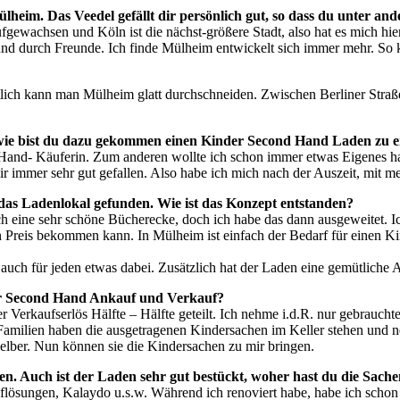
heim. Das Veedel gefällt dir persönlich gut, so dass du unter and
aufgewachsen und Köln ist die nächst-größere Stadt, also hat es mich hi
und durch Freunde. Ich finde Mülheim entwickelt sich immer mehr. So
igentlich kann man Mülheim glatt durchschneiden. Zwischen Berliner Str
t, wie bist du dazu gekommen einen Kinder Second Hand Laden zu 
and- Käuferin. Zum anderen wollte ich schon immer etwas Eigenes hab
mir immer sehr gut gefallen. Also habe ich mich nach der Auszeit, mit m
 das Ladenlokal gefunden. Wie ist das Konzept entstanden?
eine sehr schöne Bücherecke, doch ich habe das dann ausgeweitet. Ich w
en Preis bekommen kann. In Mülheim ist einfach der Bedarf für einen 
st auch für jeden etwas dabei. Zusätzlich hat der Laden eine gemütlic
der Second Hand Ankauf und Verkauf?
rkaufserlös Hälfte – Hälfte geteilt. Ich nehme i.d.R. nur gebrauchte 
amilien haben die ausgetragenen Kindersachen im Keller stehen und n
elber. Nun können sie die Kindersachen zu mir bringen.
gen. Auch ist der Laden sehr gut bestückt, woher hast du die Sach
auflösungen, Kalaydo u.s.w. Während ich renoviert habe, habe ich scho