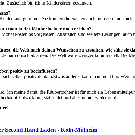
ht. Zusätzlich bin ich in Kindergärten gegangen.
onanz?
. Kinder sind gern hier. Sie können die Sachen auch anfassen und spiele
kann man in der Räubertochter noch erleben?
m Monat kostenlos vorgelesen. Zusätzlich sind weitere Lesungen, auch
ättest, die Welt nach deinen Wünschen zu gestalten, wie sähe sie d
ürde harmonisch ablaufen. Die Welt wäre weniger kommerziell. Die M
ben positiv zu beeinflussen?
 für sich selber positiv denken.Etwas anderes kann man nicht tun. Wenn
d. Ich meine damit, die Räubertochter ist für mich ein Lebensmittelpun
berhaupt Entwicklung stattfindet und alles immer weiter geht.
hter!
nder Second Hand Laden - Köln-Mülheim