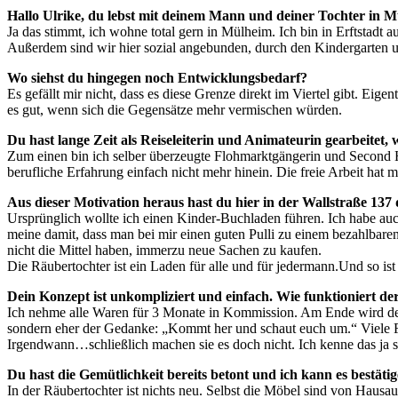
Hallo Ulrike, du lebst mit deinem Mann und deiner Tochter in Mül
Ja das stimmt, ich wohne total gern in Mülheim. Ich bin in Erftstadt 
Außerdem sind wir hier sozial angebunden, durch den Kindergarten 
Wo siehst du hingegen noch Entwicklungsbedarf?
Es gefällt mir nicht, dass es diese Grenze direkt im Viertel gibt. E
es gut, wenn sich die Gegensätze mehr vermischen würden.
Du hast lange Zeit als Reiseleiterin und Animateurin gearbeite
Zum einen bin ich selber überzeugte Flohmarktgängerin und Second H
berufliche Erfahrung einfach nicht mehr hinein. Die freie Arbeit hat 
Aus dieser Motivation heraus hast du hier in der Wallstraße 137
Ursprünglich wollte ich einen Kinder-Buchladen führen. Ich habe auch 
meine damit, dass man bei mir einen guten Pulli zu einem bezahlbar
nicht die Mittel haben, immerzu neue Sachen zu kaufen.
Die Räubertochter ist ein Laden für alle und für jedermann.Und so i
Dein Konzept ist unkompliziert und einfach. Wie funktioniert 
Ich nehme alle Waren für 3 Monate in Kommission. Am Ende wird der Ve
sondern eher der Gedanke: „Kommt her und schaut euch um.“ Viele F
Irgendwann…schließlich machen sie es doch nicht. Ich kenne das ja s
Du hast die Gemütlichkeit bereits betont und ich kann es bestäti
In der Räubertochter ist nichts neu. Selbst die Möbel sind von Haus