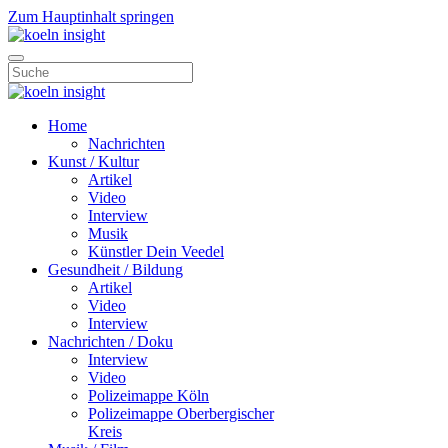
Zum Hauptinhalt springen
Home
Nachrichten
Kunst / Kultur
Artikel
Video
Interview
Musik
Künstler Dein Veedel
Gesundheit / Bildung
Artikel
Video
Interview
Nachrichten / Doku
Interview
Video
Polizeimappe Köln
Polizeimappe Oberbergischer
Kreis