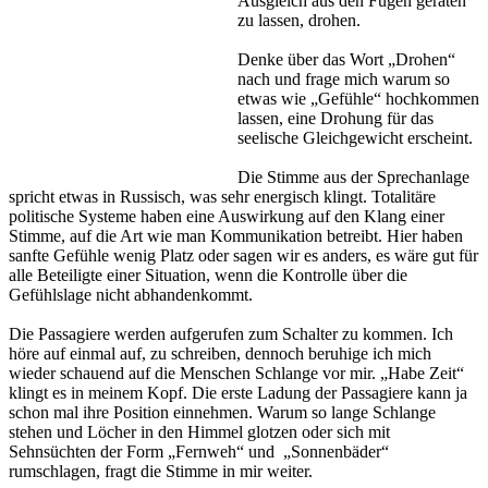
Ausgleich aus den Fugen geraten
zu lassen, drohen.
Denke über das Wort „Drohen“
nach und frage mich warum so
etwas wie „Gefühle“ hochkommen
lassen, eine Drohung für das
seelische Gleichgewicht erscheint.
Die Stimme aus der Sprechanlage
spricht etwas in Russisch, was sehr energisch klingt. Totalitäre
politische Systeme haben eine Auswirkung auf den Klang einer
Stimme, auf die Art wie man Kommunikation betreibt. Hier haben
sanfte Gefühle wenig Platz oder sagen wir es anders, es wäre gut für
alle Beteiligte einer Situation, wenn die Kontrolle über die
Gefühlslage nicht abhandenkommt.
Die Passagiere werden aufgerufen zum Schalter zu kommen. Ich
höre auf einmal auf, zu schreiben, dennoch beruhige ich mich
wieder schauend auf die Menschen Schlange vor mir. „Habe Zeit“
klingt es in meinem Kopf. Die erste Ladung der Passagiere kann ja
schon mal ihre Position einnehmen. Warum so lange Schlange
stehen und Löcher in den Himmel glotzen oder sich mit
Sehnsüchten der Form „Fernweh“ und „Sonnenbäder“
rumschlagen, fragt die Stimme in mir weiter.