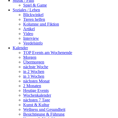
Musik / Film
Spiel & Game
Soziales / Leben
Blickwinkel
Tieren helfen
Kolumne und Fiktion
Artikel
Video
Interview
Veedelsinfo
Kalender
TOP Events am Wochenende
Morgen
Übermorgen
nächste Woche
in 2 Wochen
in 3 Wochen
nächsten Monat
2 Monaten
Heutige Events
Wochenkalender
nächsten 7 Tage
Kunst & Kultur
Wellness und Gesundheit
Besichtigung & Führung