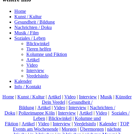
Home
Kunst / Kultur
Gesundheit / Bildung
Nachrichten / Doku
Musik / Film
Soziales / Leben
Blickwinkel
Tieren helfen
Kolumne und Fiktion
Artikel
Video
Interview
Veedelsinfo
Kalender
Info / Kontakt
Home
|
Kunst / Kultur
|
Artikel
|
Video
|
Interview
|
Musik
|
Künstler
Dein Veedel
|
Gesundheit /
Bildung
|
Artikel
|
Video
|
Interview
|
Nachrichten /
Doku
|
Polizeimappe Köln
|
Interview
|
Artikel
|
Video
|
Soziales /
Leben
|
Blickwinkel
|
Kolumne und
Fiktion
|
Artikel
|
Video
|
Interview
|
Veedelsinfo
|
Kalender
|
TOP
Events am Wochenende
|
Morgen
|
Übermorgen
|
nächste