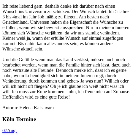
Ich reise liebend gern, deshalb denke ich darüber nach einen
Wunsch ins Universum zu schicken. Der Wunsch lautet: für 5 Jahre
3 bis 4mal im Jahr Job mäßig zu fliegen. Am besten nach
Griechenland. Universen haben die Eigenschaft die Wünsche zu
erfüllen, wenn wir sie bewusst aussprechen. Nur in meinem Inneren
können sich Wünsche verjähren, da wir uns ständig verändern.
Keiner weiß ja, wann der erfüllte Wunsch auf einmal zugeflogen
kommt. Bis dahin kann alles anders sein, es können andere
Wünsche aktuell sein.
Und die Gefühle wenn man das Land verlässt, müssen auch noch
bearbeitet werden, wenn man die Familie hinter sich lässt, dazu auch
noch vertraute alte Freunde. Dennoch merke ich, dass ich es gerne
habe, wenn Lebendigkeit sich in meinem Inneren regt, durch
Veränderung, durch kommen und gehen- Ja was nun? Will ich oder
will ich nicht oft fliegen? Oh je ich glaube ich weiß nicht was ich
will. Ich muss zur Ruhe kommen. Juhu, ich freue mich auf Zuhause.
Hoffentlich wird es eine gute Reise!
Autorin: Helena Katsiavara
Köln Termine
07
Aug.