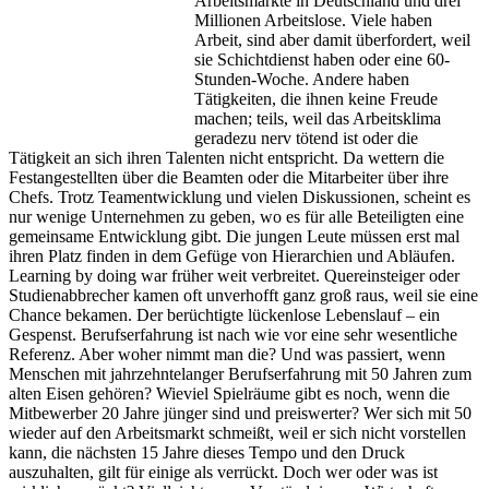
Arbeitsmärkte in Deutschland und drei
Millionen Arbeitslose. Viele haben
Arbeit, sind aber damit überfordert, weil
sie Schichtdienst haben oder eine 60-
Stunden-Woche. Andere haben
Tätigkeiten, die ihnen keine Freude
machen; teils, weil das Arbeitsklima
geradezu nerv tötend ist oder die
Tätigkeit an sich ihren Talenten nicht entspricht. Da wettern die
Festangestellten über die Beamten oder die Mitarbeiter über ihre
Chefs. Trotz Teamentwicklung und vielen Diskussionen, scheint es
nur wenige Unternehmen zu geben, wo es für alle Beteiligten eine
gemeinsame Entwicklung gibt. Die jungen Leute müssen erst mal
ihren Platz finden in dem Gefüge von Hierarchien und Abläufen.
Learning by doing war früher weit verbreitet. Quereinsteiger oder
Studienabbrecher kamen oft unverhofft ganz groß raus, weil sie eine
Chance bekamen. Der berüchtigte lückenlose Lebenslauf – ein
Gespenst. Berufserfahrung ist nach wie vor eine sehr wesentliche
Referenz. Aber woher nimmt man die? Und was passiert, wenn
Menschen mit jahrzehntelanger Berufserfahrung mit 50 Jahren zum
alten Eisen gehören? Wieviel Spielräume gibt es noch, wenn die
Mitbewerber 20 Jahre jünger sind und preiswerter? Wer sich mit 50
wieder auf den Arbeitsmarkt schmeißt, weil er sich nicht vorstellen
kann, die nächsten 15 Jahre dieses Tempo und den Druck
auszuhalten, gilt für einige als verrückt. Doch wer oder was ist