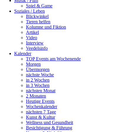
Musik / Film
Spiel & Game
Soziales / Leben
Blickwinkel
Tieren helfen
Kolumne und Fiktion
Artikel
Video
Interview
Veedelsinfo
Kalender
TOP Events am Wochenende
Morgen
Übermorgen
nächste Woche
in 2 Wochen
in 3 Wochen
nächsten Monat
2 Monaten
Heutige Events
Wochenkalender
nächsten 7 Tage
Kunst & Kultur
Wellness und Gesundheit
Besichtigung & Führung