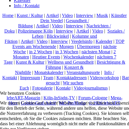
Kalender
Info / Kontakt
Home
|
Kunst / Kultur
|
Artikel
|
Video
|
Interview
|
Musik
|
Künstler
Dein Veedel
|
Gesundheit /
Bildung
|
Artikel
|
Video
|
Interview
|
Nachrichten /
Doku
|
Polizeimappe Köln
|
Interview
|
Artikel
|
Video
|
Soziales /
Leben
|
Blickwinkel
|
Kolumne und
Fiktion
|
Artikel
|
Video
|
Interview
|
Veedelsinfo
|
Kalender
|
TOP
Events am Wochenende
|
Morgen
|
Übermorgen
|
nächste
Woche
|
in 2 Wochen
|
in 3 Wochen
|
nächsten Monat
|
2
Monaten
|
Heutige Events
|
Wochenkalender
|
nächsten 7
Tage
|
Kunst & Kultur
|
Wellness und Gesundheit
|
Besichtigung &
Führung
|
Konzert &
Nightlife
|
Monatskalender
|
Veranstaltungsorte
|
Info /
Kontakt
|
Impressum
|
Team
|
Kontaktadressen
|
Videoworkshop
|
Ban
gesucht
|
Wir suchen
Euch
|
Fotogalerie
|
Kontakt
|
Videojournalismus
|
Wir benutzen Cookies
lebeART-Magazin
|
Köln-InSight-TV
|
Forum-Cologne
|
Mega-
Herz
|
Galerie-Graf-Adolf
|
MC-ProMedia
|
© 2026 lebeART
Wir nutzen Cookies auf unserer Website. Einige von ihnen sind essenzi
für den Betrieb der Seite, während andere uns helfen, diese Website un
die Nutzererfahrung zu verbessern (Tracking Cookies). Sie können sel
entscheiden, ob Sie die Cookies zulassen möchten. Bitte beachten Sie,
dass bei einer Ablehnung womöglich nicht mehr alle Funktionalitäten 
Seite zur Verfügung stehen.