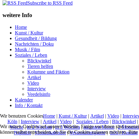
Subscribe to RSS Feed
weitere Info
Home
Kunst / Kultur
Gesundheit / Bildung
Nachrichten / Doku
Musik / Film
Soziales / Leben
Blickwinkel
Tieren helfen
Kolumne und Fiktion
Artikel
Video
Interview
Veedelsinfo
Kalender
Info / Kontakt
Home
|
Kunst / Kultur
|
Artikel
|
Video
|
Intervie
Wir benutzen Cookies
Köln
|
Interview
|
Artikel
|
Video
|
Soziales / Leben
|
Blickwinkel
Wir nutzen Cookies auf unserer Website. Einige von ihnen sind essenzi
Woche
|
in 2 Wochen
|
in 3 Wochen
|
nächsten Monat
|
2 Monaten
können selbst entscheiden, ob Sie die Cookies zulassen möchten. Bitte
Nightlife
|
Monatskalender
|
Veranstaltungsorte
|
Info / Kontakt