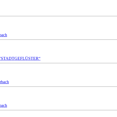
bach
A!DA! "STADTGEFLÜSTER“
orbach
bach