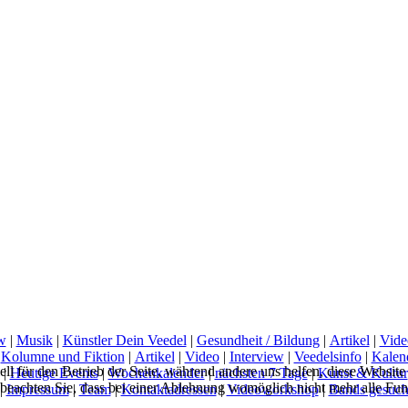
w
|
Musik
|
Künstler Dein Veedel
|
Gesundheit / Bildung
|
Artikel
|
Vide
|
Kolumne und Fiktion
|
Artikel
|
Video
|
Interview
|
Veedelsinfo
|
Kalen
ell für den Betrieb der Seite, während andere uns helfen, diese Websit
|
Heutige Events
|
Wochenkalender
|
nächsten 7 Tage
|
Kunst & Kultur
 beachten Sie, dass bei einer Ablehnung womöglich nicht mehr alle Funk
|
Impressum
|
Team
|
Kontaktadressen
|
Videoworkshop
|
Bands gesuch