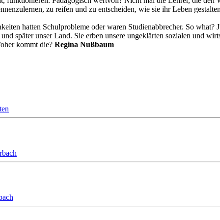
, funktionieren. Pädagogisch wertvoll? Nicht mal die Lehrer, die den 
ennenzulernen, zu reifen und zu entscheiden, wie sie ihr Leben gestalte
hkeiten hatten Schulprobleme oder waren Studienabbrecher. So what? J
t und später unser Land. Sie erben unsere ungeklärten sozialen und wir
 Woher kommt die?
Regina Nußbaum
ten
orbach
bach