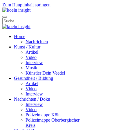
Zum Hauptinhalt springen
Home
Nachrichten
Kunst / Kultur
Artikel
Video
Interview
Musik
Künstler Dein Veedel
Gesundheit / Bildung
Artikel
Video
Interview
Nachrichten / Doku
Interview
Video
Polizeimappe Köln
Polizeimappe Oberbergischer
Kreis