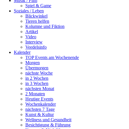
Musik / Film
Spiel & Game
Soziales / Leben
Blickwinkel
Tieren helfen
Kolumne und Fiktion
Artikel
Video
Interview
Veedelsinfo
Kalender
TOP Events am Wochenende
Morgen
Übermorgen
nächste Woche
in 2 Wochen
in 3 Wochen
nächsten Monat
2 Monaten
Heutige Events
Wochenkalender
nächsten 7 Tage
Kunst & Kultur
Wellness und Gesundheit
Besichtigung & Führung