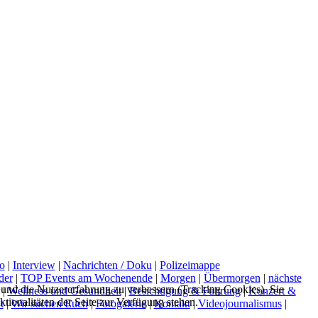
o
|
Interview
|
Nachrichten / Doku
|
Polizeimappe
der
|
TOP Events am Wochenende
|
Morgen
|
Übermorgen
|
nächste
e und die Nutzererfahrung zu verbessern (Tracking Cookies). Sie
|
Wellness und Gesundheit
|
Besichtigung & Führung
|
Konzert &
tionalitäten der Seite zur Verfügung stehen.
t
|
Wir suchen Euch
|
Fotogalerie
|
Kontakt
|
Videojournalismus
|