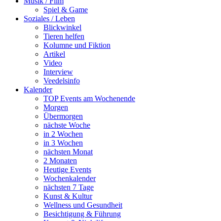
Musik / Film
Spiel & Game
Soziales / Leben
Blickwinkel
Tieren helfen
Kolumne und Fiktion
Artikel
Video
Interview
Veedelsinfo
Kalender
TOP Events am Wochenende
Morgen
Übermorgen
nächste Woche
in 2 Wochen
in 3 Wochen
nächsten Monat
2 Monaten
Heutige Events
Wochenkalender
nächsten 7 Tage
Kunst & Kultur
Wellness und Gesundheit
Besichtigung & Führung