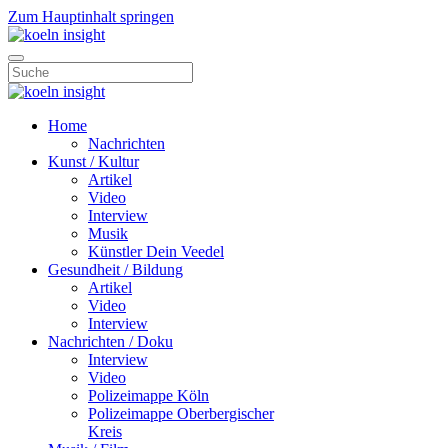
Zum Hauptinhalt springen
Home
Nachrichten
Kunst / Kultur
Artikel
Video
Interview
Musik
Künstler Dein Veedel
Gesundheit / Bildung
Artikel
Video
Interview
Nachrichten / Doku
Interview
Video
Polizeimappe Köln
Polizeimappe Oberbergischer
Kreis