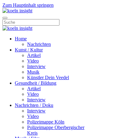
Zum Hauptinhalt springen
Home
Nachrichten
Kunst / Kultur
Artikel
Video
Interview
Musik
Künstler Dein Veedel
Gesundheit / Bildung
Artikel
Video
Interview
Nachrichten / Doku
Interview
Video
Polizeimappe Köln
Polizeimappe Oberbergischer
Kreis