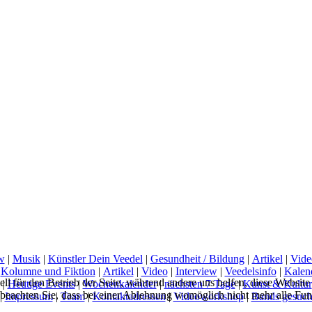
w
|
Musik
|
Künstler Dein Veedel
|
Gesundheit / Bildung
|
Artikel
|
Vide
|
Kolumne und Fiktion
|
Artikel
|
Video
|
Interview
|
Veedelsinfo
|
Kalen
ell für den Betrieb der Seite, während andere uns helfen, diese Websit
|
Heutige Events
|
Wochenkalender
|
nächsten 7 Tage
|
Kunst & Kultur
 beachten Sie, dass bei einer Ablehnung womöglich nicht mehr alle Funk
|
Impressum
|
Team
|
Kontaktadressen
|
Videoworkshop
|
Bands gesuch