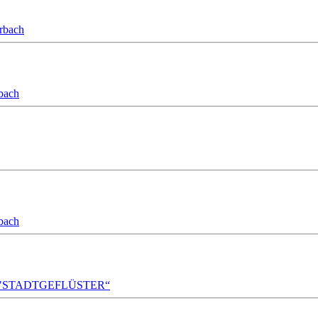
orbach
bach
bach
A!DA! "STADTGEFLÜSTER“