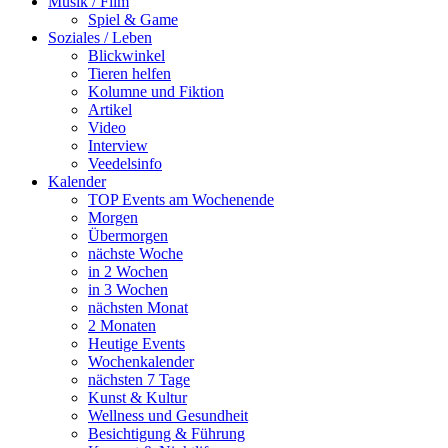
Musik / Film
Spiel & Game
Soziales / Leben
Blickwinkel
Tieren helfen
Kolumne und Fiktion
Artikel
Video
Interview
Veedelsinfo
Kalender
TOP Events am Wochenende
Morgen
Übermorgen
nächste Woche
in 2 Wochen
in 3 Wochen
nächsten Monat
2 Monaten
Heutige Events
Wochenkalender
nächsten 7 Tage
Kunst & Kultur
Wellness und Gesundheit
Besichtigung & Führung