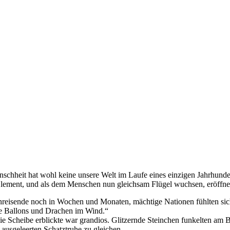
chheit hat wohl keine unsere Welt im Laufe eines einzigen Jahrhundert
s Element, und als dem Menschen nun gleichsam Flügel wuchsen, eröffn
rnreisende noch in Wochen und Monaten, mächtige Nationen fühlten sic
te Ballons und Drachen im Wind.“
ie Scheibe erblickte war grandios. Glitzernde Steinchen funkelten am 
 ausgeleerten Schatztruhe zu gleichen.