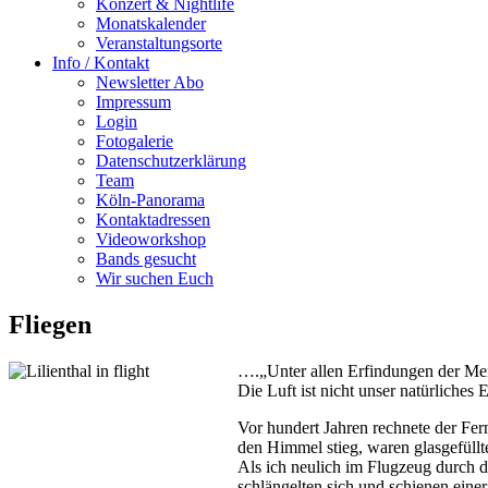
Konzert & Nightlife
Monatskalender
Veranstaltungsorte
Info / Kontakt
Newsletter Abo
Impressum
Login
Fotogalerie
Datenschutzerklärung
Team
Köln-Panorama
Kontaktadressen
Videoworkshop
Bands gesucht
Wir suchen Euch
Fliegen
….„Unter allen Erfindungen der Mens
Die Luft ist nicht unser natürliche
Vor hundert Jahren rechnete der Fe
den Himmel stieg, waren glasgefüll
Als ich neulich im Flugzeug durch d
schlängelten sich und schienen einer