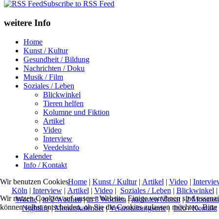
Subscribe to RSS Feed
weitere Info
Home
Kunst / Kultur
Gesundheit / Bildung
Nachrichten / Doku
Musik / Film
Soziales / Leben
Blickwinkel
Tieren helfen
Kolumne und Fiktion
Artikel
Video
Interview
Veedelsinfo
Kalender
Info / Kontakt
Home
|
Kunst / Kultur
|
Artikel
|
Video
|
Intervie
Wir benutzen Cookies
Köln
|
Interview
|
Artikel
|
Video
|
Soziales / Leben
|
Blickwinkel
Wir nutzen Cookies auf unserer Website. Einige von ihnen sind essenzi
Woche
|
in 2 Wochen
|
in 3 Wochen
|
nächsten Monat
|
2 Monaten
können selbst entscheiden, ob Sie die Cookies zulassen möchten. Bitte
Nightlife
|
Monatskalender
|
Veranstaltungsorte
|
Info / Kontakt