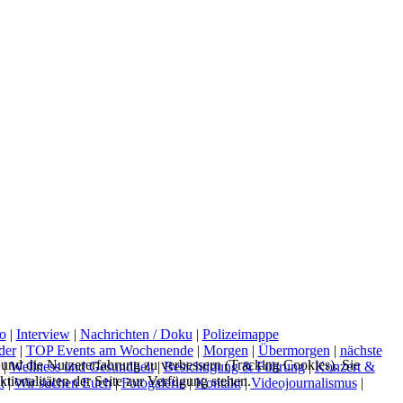
o
|
Interview
|
Nachrichten / Doku
|
Polizeimappe
der
|
TOP Events am Wochenende
|
Morgen
|
Übermorgen
|
nächste
e und die Nutzererfahrung zu verbessern (Tracking Cookies). Sie
|
Wellness und Gesundheit
|
Besichtigung & Führung
|
Konzert &
tionalitäten der Seite zur Verfügung stehen.
t
|
Wir suchen Euch
|
Fotogalerie
|
Kontakt
|
Videojournalismus
|