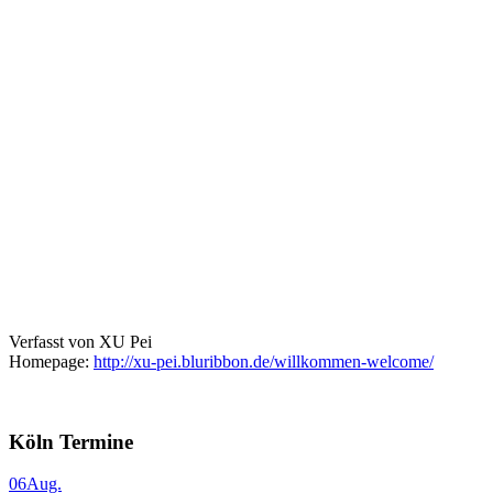
Verfasst von XU Pei
Homepage:
http://xu-pei.bluribbon.de/willkommen-welcome/
Köln Termine
06
Aug.