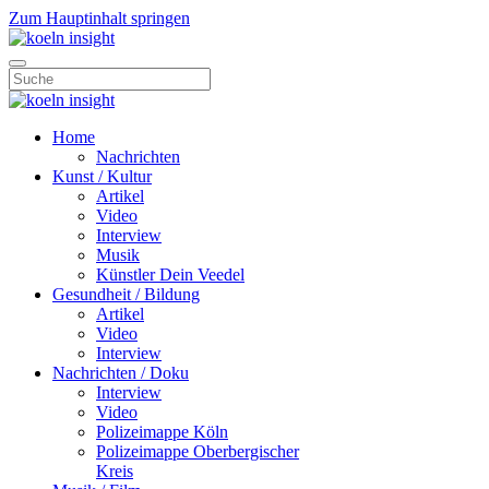
Zum Hauptinhalt springen
Home
Nachrichten
Kunst / Kultur
Artikel
Video
Interview
Musik
Künstler Dein Veedel
Gesundheit / Bildung
Artikel
Video
Interview
Nachrichten / Doku
Interview
Video
Polizeimappe Köln
Polizeimappe Oberbergischer
Kreis