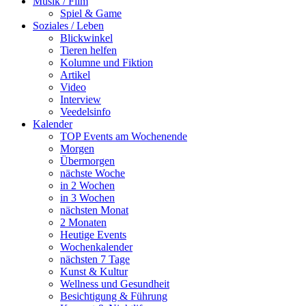
Musik / Film
Spiel & Game
Soziales / Leben
Blickwinkel
Tieren helfen
Kolumne und Fiktion
Artikel
Video
Interview
Veedelsinfo
Kalender
TOP Events am Wochenende
Morgen
Übermorgen
nächste Woche
in 2 Wochen
in 3 Wochen
nächsten Monat
2 Monaten
Heutige Events
Wochenkalender
nächsten 7 Tage
Kunst & Kultur
Wellness und Gesundheit
Besichtigung & Führung