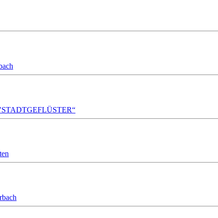
bach
A!DA! "STADTGEFLÜSTER“
ten
orbach