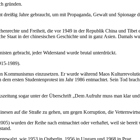
ch gründen.
amt dreißig Jahre gebraucht, um mit Propaganda, Gewalt und Spionage
henrechte und Freiheit, die vor 1949 in der Republik China und Tibet e
atische Staat in der chinesischen Geschichte und in ganz Asien. Damal
sten gebracht, jeder Widerstand wurde brutal unterdrückt.
915-1989).
en Kommunismus einzusetzen. Er wurde während Maos Kulturrevolution a
 dem ersten Studentenprotest im Jahr 1986 entmachtet. Sein Tod bracht
zeitung sogar unter der Überschrift „Dem Aufruhr muss man klar und de
nesen auf die Straße zu gehen, um gegen Korruption, die Vetternwirtsc
05) wurden der Reihe nach entmachtet oder verhaftet, weil sie bereit 
stand.
rgewalzt, wie 1953 in Ostberlin, 1956 in Ungarn und 1968 in Prag.