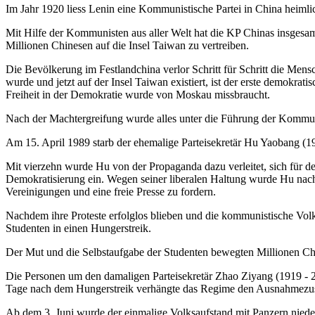
Im Jahr 1920 liess Lenin eine Kommunistische Partei in China heimli
Mit Hilfe der Kommunisten aus aller Welt hat die KP Chinas insges
Millionen Chinesen auf die Insel Taiwan zu vertreiben.
Die Bevölkerung im Festlandchina verlor Schritt für Schritt die Mensc
wurde und jetzt auf der Insel Taiwan existiert, ist der erste demokr
Freiheit in der Demokratie wurde von Moskau missbraucht.
Nach der Machtergreifung wurde alles unter die Führung der Kommuni
Am 15. April 1989 starb der ehemalige Parteisekretär Hu Yaobang (1
Mit vierzehn wurde Hu von der Propaganda dazu verleitet, sich für d
Demokratisierung ein. Wegen seiner liberalen Haltung wurde Hu nach
Vereinigungen und eine freie Presse zu fordern.
Nachdem ihre Proteste erfolglos blieben und die kommunistische Volks
Studenten in einen Hungerstreik.
Der Mut und die Selbstaufgabe der Studenten bewegten Millionen Chi
Die Personen um den damaligen Parteisekretär Zhao Ziyang (1919 - 20
Tage nach dem Hungerstreik verhängte das Regime den Ausnahmezu
Ab dem 3. Juni wurde der einmalige Volksaufstand mit Panzern niede