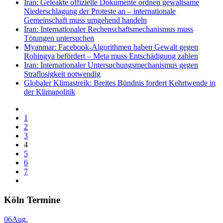
Iran: Geleakte offizielle Dokumente ordnen gewaltsame
Niederschlagung der Proteste an – internationale
Gemeinschaft muss umgehend handeln
Iran: Internationaler Rechenschaftsmechanismus muss
Tötungen untersuchen
Myanmar: Facebook-Algorithmen haben Gewalt gegen
Rohingya befördert – Meta muss Entschädigung zahlen
Iran: Internationaler Untersuchungsmechanismus gegen
Straflosigkeit notwendig
Globaler Klimastreik: Breites Bündnis fordert Kehrtwende in
der Klimapolitik
1
2
3
4
5
6
7
Köln Termine
06
Aug.