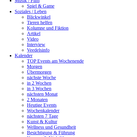
Musik / Film
Spiel & Game
Soziales / Leben
Blickwinkel
Tieren helfen
Kolumne und Fiktion
Artikel
Video
Interview
Veedelsinfo
Kalender
TOP Events am Wochenende
Morgen
Übermorgen
nächste Woche
in 2 Wochen
in 3 Wochen
nächsten Monat
2 Monaten
Heutige Events
Wochenkalender
nächsten 7 Tage
Kunst & Kultur
Wellness und Gesundheit
Besichtigung & Führung