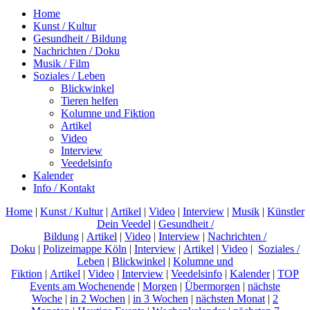
Home
Kunst / Kultur
Gesundheit / Bildung
Nachrichten / Doku
Musik / Film
Soziales / Leben
Blickwinkel
Tieren helfen
Kolumne und Fiktion
Artikel
Video
Interview
Veedelsinfo
Kalender
Info / Kontakt
Home
|
Kunst / Kultur
|
Artikel
|
Video
|
Interview
|
Musik
|
Künstler
Dein Veedel
|
Gesundheit /
Bildung
|
Artikel
|
Video
|
Interview
|
Nachrichten /
Doku
|
Polizeimappe Köln
|
Interview
|
Artikel
|
Video
|
Soziales /
Leben
|
Blickwinkel
|
Kolumne und
Fiktion
|
Artikel
|
Video
|
Interview
|
Veedelsinfo
|
Kalender
|
TOP
Events am Wochenende
|
Morgen
|
Übermorgen
|
nächste
Woche
|
in 2 Wochen
|
in 3 Wochen
|
nächsten Monat
|
2