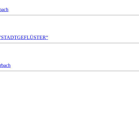
bach
A!DA! "STADTGEFLÜSTER“
orbach