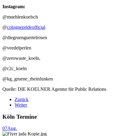
Instagram:
@muehlenkoelsch
@
cologneprideofficial
@diegruenguertelrosen
@veedelperlen
@zerowaste_koeln,
@c2c_koeln
@kg_gruene_rheinfunken
Quelle: DIE KOELNER Agentur für Public Relations
Zurück
Weiter
Köln Termine
07
Aug.