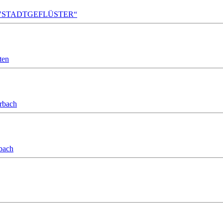
A!DA! "STADTGEFLÜSTER“
ten
orbach
bach