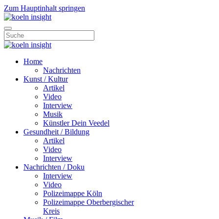
Zum Hauptinhalt springen
Home
Nachrichten
Kunst / Kultur
Artikel
Video
Interview
Musik
Künstler Dein Veedel
Gesundheit / Bildung
Artikel
Video
Interview
Nachrichten / Doku
Interview
Video
Polizeimappe Köln
Polizeimappe Oberbergischer
Kreis