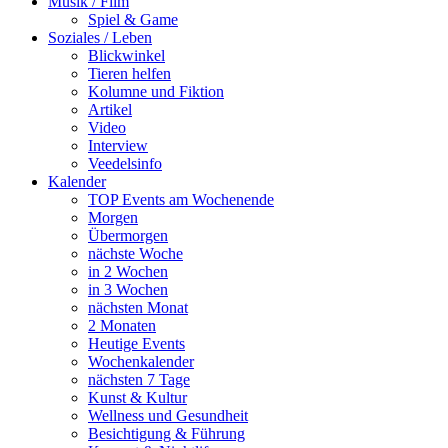
Musik / Film
Spiel & Game
Soziales / Leben
Blickwinkel
Tieren helfen
Kolumne und Fiktion
Artikel
Video
Interview
Veedelsinfo
Kalender
TOP Events am Wochenende
Morgen
Übermorgen
nächste Woche
in 2 Wochen
in 3 Wochen
nächsten Monat
2 Monaten
Heutige Events
Wochenkalender
nächsten 7 Tage
Kunst & Kultur
Wellness und Gesundheit
Besichtigung & Führung