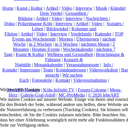
Home
|
Kunst / Kultur
|
Artikel
|
Video
|
Interview
|
Musik
|
Künstler
Dein Veedel
|
Gesundheit /
Bildung
|
Artikel
|
Video
|
Interview
|
Nachrichten /
Doku
|
Polizeimappe Köln
|
Interview
|
Artikel
|
Video
|
Soziales /
Leben
|
Blickwinkel
|
Kolumne und
Fiktion
|
Artikel
|
Video
|
Interview
|
Veedelsinfo
|
Kalender
|
TOP
Events am Wochenende
|
Morgen
|
Übermorgen
|
nächste
Woche
|
in 2 Wochen
|
in 3 Wochen
|
nächsten Monat
|
2
Monaten
|
Heutige Events
|
Wochenkalender
|
nächsten 7
Tage
|
Kunst & Kultur
|
Wellness und Gesundheit
|
Besichtigung &
Führung
|
Konzert &
Nightlife
|
Monatskalender
|
Veranstaltungsorte
|
Info /
Kontakt
|
Impressum
|
Team
|
Kontaktadressen
|
Videoworkshop
|
Ban
gesucht
|
Wir suchen
Euch
|
Fotogalerie
|
Kontakt
|
Videojournalismus
|
Wir benutzen Cookies
lebeART-Magazin
|
Köln-InSight-TV
|
Forum-Cologne
|
Mega-
Herz
|
Galerie-Graf-Adolf
|
MC-ProMedia
|
© 2026 lebeART
Wir nutzen Cookies auf unserer Website. Einige von ihnen sind essenzi
für den Betrieb der Seite, während andere uns helfen, diese Website un
die Nutzererfahrung zu verbessern (Tracking Cookies). Sie können sel
entscheiden, ob Sie die Cookies zulassen möchten. Bitte beachten Sie,
dass bei einer Ablehnung womöglich nicht mehr alle Funktionalitäten 
Seite zur Verfügung stehen.