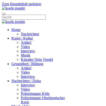
Zum Hauptinhalt springen
Home
Nachrichten
Kunst / Kultur
Artikel
Video
Interview
Musik
Künstler Dein Veedel
Gesundheit / Bildung
Artikel
Video
Interview
Nachrichten / Doku
Interview
Video
Polizeimappe Köln
Polizeimappe Oberbergischer
Kreis