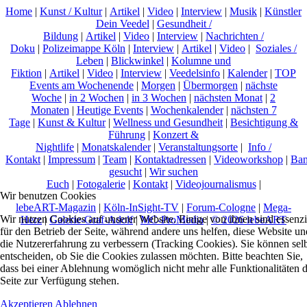
Home
|
Kunst / Kultur
|
Artikel
|
Video
|
Interview
|
Musik
|
Künstler
Dein Veedel
|
Gesundheit /
Bildung
|
Artikel
|
Video
|
Interview
|
Nachrichten /
Doku
|
Polizeimappe Köln
|
Interview
|
Artikel
|
Video
|
Soziales /
Leben
|
Blickwinkel
|
Kolumne und
Fiktion
|
Artikel
|
Video
|
Interview
|
Veedelsinfo
|
Kalender
|
TOP
Events am Wochenende
|
Morgen
|
Übermorgen
|
nächste
Woche
|
in 2 Wochen
|
in 3 Wochen
|
nächsten Monat
|
2
Monaten
|
Heutige Events
|
Wochenkalender
|
nächsten 7
Tage
|
Kunst & Kultur
|
Wellness und Gesundheit
|
Besichtigung &
Führung
|
Konzert &
Nightlife
|
Monatskalender
|
Veranstaltungsorte
|
Info /
Kontakt
|
Impressum
|
Team
|
Kontaktadressen
|
Videoworkshop
|
Ban
gesucht
|
Wir suchen
Euch
|
Fotogalerie
|
Kontakt
|
Videojournalismus
|
Wir benutzen Cookies
lebeART-Magazin
|
Köln-InSight-TV
|
Forum-Cologne
|
Mega-
Wir nutzen Cookies auf unserer Website. Einige von ihnen sind essenzi
Herz
|
Galerie-Graf-Adolf
|
MC-ProMedia
|
© 2026 lebeART
für den Betrieb der Seite, während andere uns helfen, diese Website un
die Nutzererfahrung zu verbessern (Tracking Cookies). Sie können sel
entscheiden, ob Sie die Cookies zulassen möchten. Bitte beachten Sie,
dass bei einer Ablehnung womöglich nicht mehr alle Funktionalitäten 
Seite zur Verfügung stehen.
Akzeptieren
Ablehnen