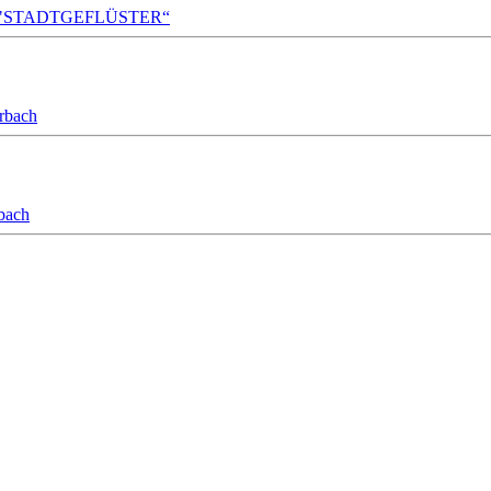
A!DA! "STADTGEFLÜSTER“
orbach
bach