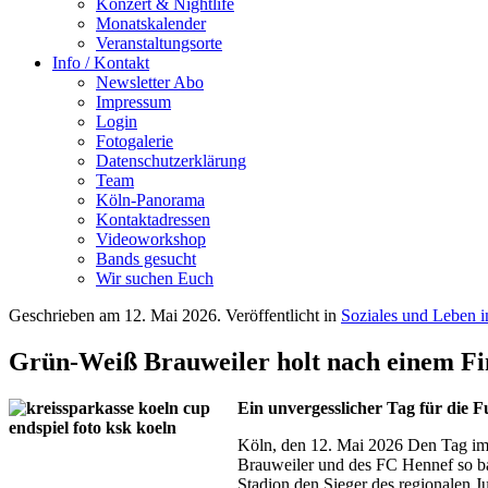
Konzert & Nightlife
Monatskalender
Veranstaltungsorte
Info / Kontakt
Newsletter Abo
Impressum
Login
Fotogalerie
Datenschutzerklärung
Team
Köln-Panorama
Kontaktadressen
Videoworkshop
Bands gesucht
Wir suchen Euch
Geschrieben am
12. Mai 2026
. Veröffentlicht in
Soziales und Leben 
Grün-Weiß Brauweiler holt nach einem Fi
Ein unvergesslicher Tag für die
Köln, den 12. Mai 2026 Den Tag i
Brauweiler und des FC Hennef so ba
Stadion den Sieger des regionalen J