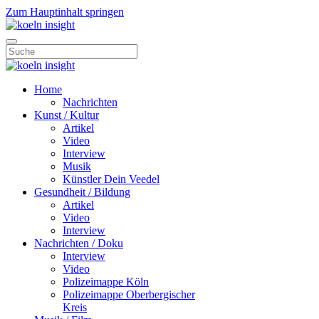
Zum Hauptinhalt springen
Home
Nachrichten
Kunst / Kultur
Artikel
Video
Interview
Musik
Künstler Dein Veedel
Gesundheit / Bildung
Artikel
Video
Interview
Nachrichten / Doku
Interview
Video
Polizeimappe Köln
Polizeimappe Oberbergischer
Kreis