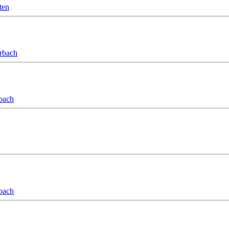
ten
orbach
bach
bach