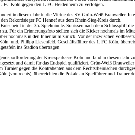
 1. FC Köln gegen den 1. FC Heidenheim zu verfolgen.
ndert in diesem Jahr in die Vitrine des SV Grün-Weiß Brauweiler. In 
en den Rekordsieger FC Hennef aus dem Rhein-Sieg-Kreis durch.
 Butscheidt in der 35. Spielminute. So rissen nach dem Schlusspfiff di
zu. Für ein Erinnerungsfoto stellten sich die Kicker nochmals im Mitt
r aber nochmals in den Innenraum zurück. Vor der inzwischen vollbese
ln, und, Philipp Liesenfeld, Geschäftsführer des 1. FC Köln, überrei
etafeln ins Stadion übertragen.
ugendsportförderung der Kreissparkasse Köln und fand in diesem Jahr zu
gesetzt und damit für das Endspiel qualifiziert. Grün-Weiß Brauweiler
 Turnier gegen die Kontrahenten aus dem Rechtsrheinischen durchgeset
öln (von rechts), überreichten die Pokale an Spielführer und Trainer 