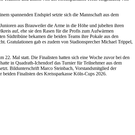
einem spannenden Endspiel setzte sich die Mannschaft aus dem
e Junioren aus Brauweiler die Arme in die Höhe und jubelten ihren
elkreis auf, ehe sie den Rasen für die Profis zum Aufwärmen
tzten Südtribüne bekamen die beiden Teams ihre Pokale aus den
cht. Gratulationen gab es zudem von Stadionsprecher Michael Trippel,
m 22. Mal statt. Die Finalisten hatten sich eine Woche zuvor bei den
 hatte in Quadrath-Ichendorf das Turnier für Teilnehmer aus dem
zt. Bildunterschrift Marco Steinbach, Vorstandsmitglied der
der beiden Finalisten des Kreissparkasse Köln-Cups 2026.