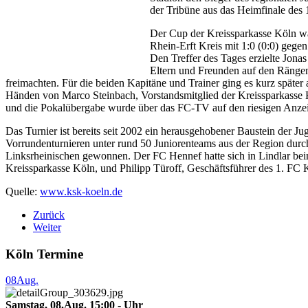
der Tribüne aus das Heimfinale des
Der Cup der Kreissparkasse Köln wa
Rhein-Erft Kreis mit 1:0 (0:0) geg
Den Treffer des Tages erzielte Jonas
Eltern und Freunden auf den Rängen 
freimachten. Für die beiden Kapitäne und Trainer ging es kurz späte
Händen von Marco Steinbach, Vorstandsmitglied der Kreissparkasse Kö
und die Pokalübergabe wurde über das FC-TV auf den riesigen Anzeig
Das Turnier ist bereits seit 2002 ein herausgehobener Baustein der J
Vorrundenturnieren unter rund 50 Juniorenteams aus der Region durch
Linksrheinischen gewonnen. Der FC Hennef hatte sich in Lindlar beim
Kreissparkasse Köln, und Philipp Türoff, Geschäftsführer des 1. FC K
Quelle:
www.ksk-koeln.de
Zurück
Weiter
Köln Termine
08
Aug.
Samstag, 08.Aug. 15:00 - Uhr