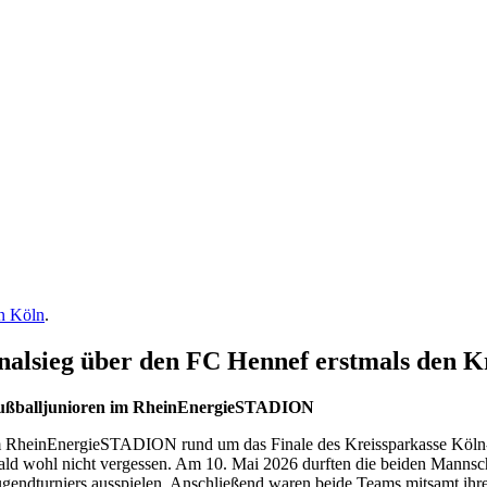
in Köln
.
nalsieg über den FC Hennef erstmals den K
 Fußballjunioren im RheinEnergieSTADION
m RheinEnergieSTADION rund um das Finale des Kreissparkasse Köln
ld wohl nicht vergessen. Am 10. Mai 2026 durften die beiden Mannsc
ugendturniers ausspielen. Anschließend waren beide Teams mitsamt ihr