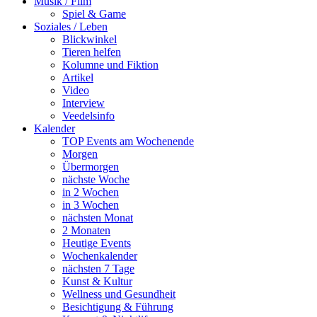
Musik / Film
Spiel & Game
Soziales / Leben
Blickwinkel
Tieren helfen
Kolumne und Fiktion
Artikel
Video
Interview
Veedelsinfo
Kalender
TOP Events am Wochenende
Morgen
Übermorgen
nächste Woche
in 2 Wochen
in 3 Wochen
nächsten Monat
2 Monaten
Heutige Events
Wochenkalender
nächsten 7 Tage
Kunst & Kultur
Wellness und Gesundheit
Besichtigung & Führung