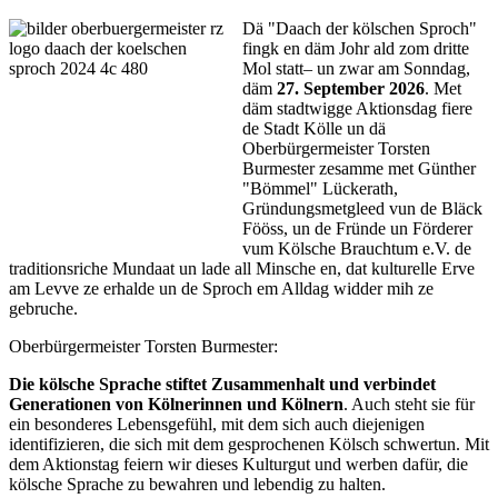
Dä "Daach der kölschen Sproch"
fingk en däm Johr ald zom dritte
Mol statt– un zwar am Sonndag,
däm
27. September 2026
. Met
däm stadtwigge Aktionsdag fiere
de Stadt Kölle un dä
Oberbürgermeister Torsten
Burmester zesamme met Günther
"Bömmel" Lückerath,
Gründungsmetgleed vun de Bläck
Fööss, un de Fründe un Förderer
vum Kölsche Brauchtum e.V. de
traditionsriche Mundaat un lade all Minsche en, dat kulturelle Erve
am Levve ze erhalde un de Sproch em Alldag widder mih ze
gebruche.
Oberbürgermeister Torsten Burmester:
Die kölsche Sprache stiftet Zusammenhalt und verbindet
Generationen von Kölnerinnen und Kölnern
. Auch steht sie für
ein besonderes Lebensgefühl, mit dem sich auch diejenigen
identifizieren, die sich mit dem gesprochenen Kölsch schwertun. Mit
dem Aktionstag feiern wir dieses Kulturgut und werben dafür, die
kölsche Sprache zu bewahren und lebendig zu halten.