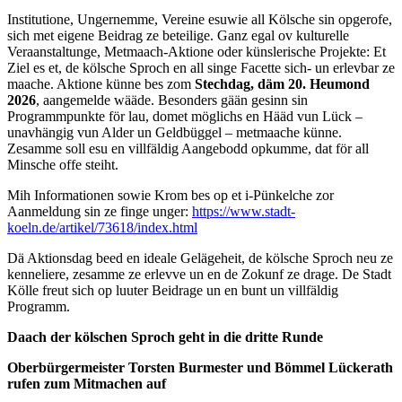
Institutione, Ungernemme, Vereine esuwie all Kölsche sin opgerofe,
sich met eigene Beidrag ze beteilige. Ganz egal ov kulturelle
Veraanstaltunge, Metmaach-Aktione oder künslerische Projekte: Et
Ziel es et, de kölsche Sproch en all singe Facette sich- un erlevbar ze
maache. Aktione künne bes zom
Stechdag, däm 20. Heumond
2026
, aangemelde wääde. Besonders gään gesinn sin
Programmpunkte för lau, domet möglichs en Hääd vun Lück –
unavhängig vun Alder un Geldbüggel – metmaache künne.
Zesamme soll esu en villfäldig Aangebodd opkumme, dat för all
Minsche offe steiht.
Mih Informationen sowie Krom bes op et i-Pünkelche zor
Aanmeldung sin ze finge unger:
https://www.stadt-
koeln.de/artikel/73618/index.html
Dä Aktionsdag beed en ideale Gelägeheit, de kölsche Sproch neu ze
kenneliere, zesamme ze erlevve un en de Zokunf ze drage. De Stadt
Kölle freut sich op luuter Beidrage un en bunt un villfäldig
Programm.
Daach der kölschen Sproch geht in die dritte Runde
Oberbürgermeister Torsten Burmester und Bömmel Lückerath
rufen zum Mitmachen auf