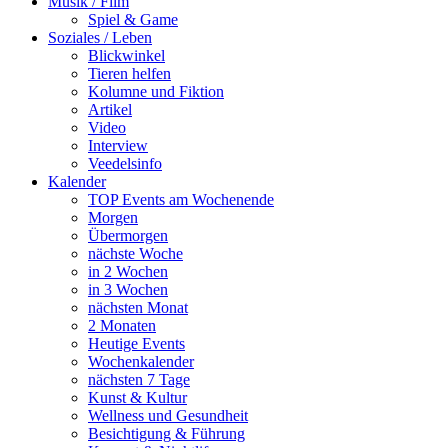
Musik / Film
Spiel & Game
Soziales / Leben
Blickwinkel
Tieren helfen
Kolumne und Fiktion
Artikel
Video
Interview
Veedelsinfo
Kalender
TOP Events am Wochenende
Morgen
Übermorgen
nächste Woche
in 2 Wochen
in 3 Wochen
nächsten Monat
2 Monaten
Heutige Events
Wochenkalender
nächsten 7 Tage
Kunst & Kultur
Wellness und Gesundheit
Besichtigung & Führung