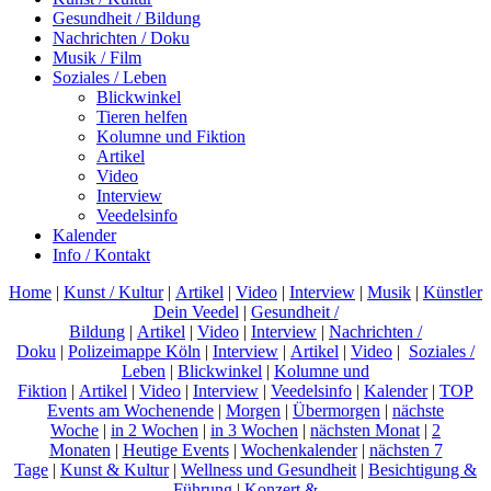
Gesundheit / Bildung
Nachrichten / Doku
Musik / Film
Soziales / Leben
Blickwinkel
Tieren helfen
Kolumne und Fiktion
Artikel
Video
Interview
Veedelsinfo
Kalender
Info / Kontakt
Home
|
Kunst / Kultur
|
Artikel
|
Video
|
Interview
|
Musik
|
Künstler
Dein Veedel
|
Gesundheit /
Bildung
|
Artikel
|
Video
|
Interview
|
Nachrichten /
Doku
|
Polizeimappe Köln
|
Interview
|
Artikel
|
Video
|
Soziales /
Leben
|
Blickwinkel
|
Kolumne und
Fiktion
|
Artikel
|
Video
|
Interview
|
Veedelsinfo
|
Kalender
|
TOP
Events am Wochenende
|
Morgen
|
Übermorgen
|
nächste
Woche
|
in 2 Wochen
|
in 3 Wochen
|
nächsten Monat
|
2
Monaten
|
Heutige Events
|
Wochenkalender
|
nächsten 7
Tage
|
Kunst & Kultur
|
Wellness und Gesundheit
|
Besichtigung &
Führung
|
Konzert &