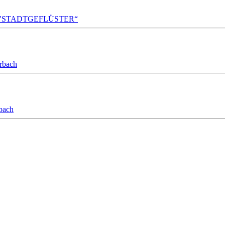
A!DA! "STADTGEFLÜSTER“
orbach
bach