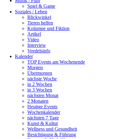
Musik / Film
Spiel & Game
Soziales / Leben
Blickwinkel
Tieren helfen
Kolumne und Fiktion
Artikel
Video
Interview
Veedelsinfo
Kalender
TOP Events am Wochenende
Morgen
Übermorgen
nächste Woche
in 2 Wochen
in 3 Wochen
nächsten Monat
2 Monaten
Heutige Events
Wochenkalender
nächsten 7 Tage
Kunst & Kultur
Wellness und Gesundheit
Besichtigung & Führung