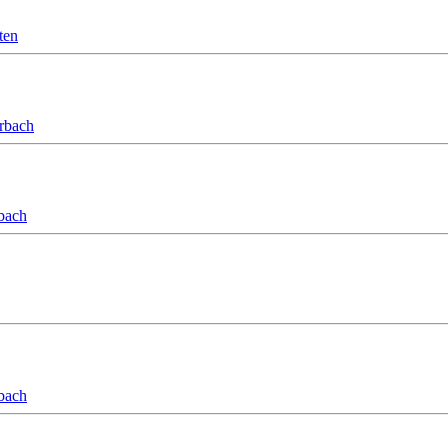
ten
orbach
bach
bach