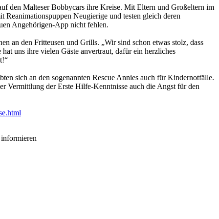
 den Malteser Bobbycars ihre Kreise. Mit Eltern und Großeltern im
mit Reanimationspuppen Neugierige und testen gleich deren
neuen Angehörigen-App nicht fehlen.
en an den Fritteusen und Grills. „Wir sind schon etwas stolz, dass
at uns ihre vielen Gäste anvertraut, dafür ein herzliches
t!“
obten sich an den sogenannten Rescue Annies auch für Kindernotfälle.
er Vermittlung der Erste Hilfe-Kenntnisse auch die Angst für den
se.html
 informieren