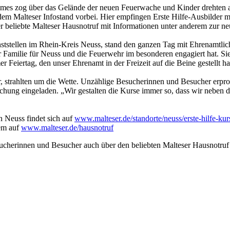
s zog über das Gelände der neuen Feuerwache und Kinder drehten auf
dem Malteser Infostand vorbei. Hier empfingen Erste Hilfe-Ausbilder 
er beliebte Malteser Hausnotruf mit Informationen unter anderem zur 
nststellen im Rhein-Kreis Neuss, stand den ganzen Tag mit Ehrenamtlich
 Familie für Neuss und die Feuerwehr im besonderen engagiert hat. Sie h
 Feiertag, den unser Ehrenamt in der Freizeit auf die Beine gestellt ha
r, strahlten um die Wette. Unzählige Besucherinnen und Besucher erpr
schung eingeladen. „Wir gestalten die Kurse immer so, dass wir neben d
n Neuss findet sich auf
www.malteser.de/standorte/neuss/erste-hilfe-kur
rem auf
www.malteser.de/hausnotruf
esucherinnen und Besucher auch über den beliebten Malteser Hausnotruf