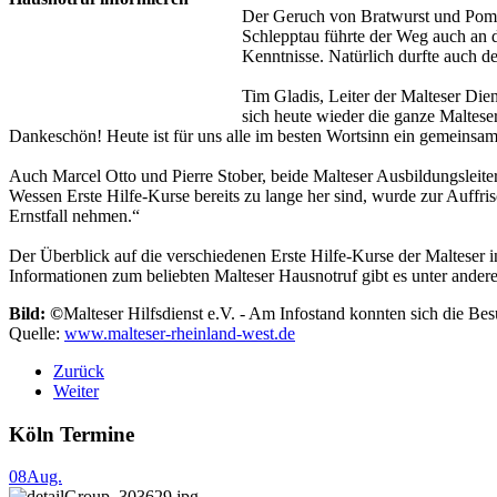
Der Geruch von Bratwurst und Pomme
Schlepptau führte der Weg auch an 
Kenntnisse. Natürlich durfte auch d
Tim Gladis, Leiter der Malteser Die
sich heute wieder die ganze Malteser
Dankeschön! Heute ist für uns alle im besten Wortsinn ein gemeinsamer
Auch Marcel Otto und Pierre Stober, beide Malteser Ausbildungsleite
Wessen Erste Hilfe-Kurse bereits zu lange her sind, wurde zur Auffri
Ernstfall nehmen.“
Der Überblick auf die verschiedenen Erste Hilfe-Kurse der Malteser i
Informationen zum beliebten Malteser Hausnotruf gibt es unter ande
Bild: ©
Malteser Hilfsdienst e.V. - Am Infostand konnten sich die B
Quelle:
www.malteser-rheinland-west.de
Zurück
Weiter
Köln Termine
08
Aug.