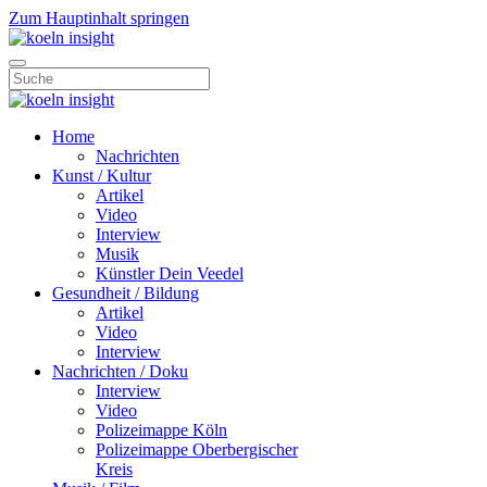
Zum Hauptinhalt springen
Home
Nachrichten
Kunst / Kultur
Artikel
Video
Interview
Musik
Künstler Dein Veedel
Gesundheit / Bildung
Artikel
Video
Interview
Nachrichten / Doku
Interview
Video
Polizeimappe Köln
Polizeimappe Oberbergischer
Kreis