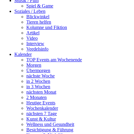
Musik / Film
Spiel & Game
Soziales / Leben
Blickwinkel
Tieren helfen
Kolumne und Fiktion
Artikel
Video
Interview
Veedelsinfo
Kalender
TOP Events am Wochenende
Morgen
Übermorgen
nächste Woche
in 2 Wochen
in 3 Wochen
nächsten Monat
2 Monaten
Heutige Events
Wochenkalender
nächsten 7 Tage
Kunst & Kultur
Wellness und Gesundheit
Besichtigung & Führung