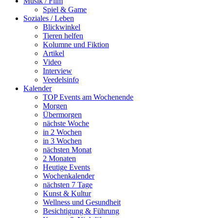
Musik / Film
Spiel & Game
Soziales / Leben
Blickwinkel
Tieren helfen
Kolumne und Fiktion
Artikel
Video
Interview
Veedelsinfo
Kalender
TOP Events am Wochenende
Morgen
Übermorgen
nächste Woche
in 2 Wochen
in 3 Wochen
nächsten Monat
2 Monaten
Heutige Events
Wochenkalender
nächsten 7 Tage
Kunst & Kultur
Wellness und Gesundheit
Besichtigung & Führung