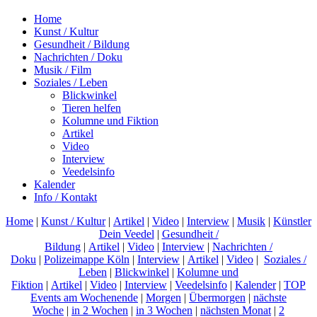
Home
Kunst / Kultur
Gesundheit / Bildung
Nachrichten / Doku
Musik / Film
Soziales / Leben
Blickwinkel
Tieren helfen
Kolumne und Fiktion
Artikel
Video
Interview
Veedelsinfo
Kalender
Info / Kontakt
Home
|
Kunst / Kultur
|
Artikel
|
Video
|
Interview
|
Musik
|
Künstler
Dein Veedel
|
Gesundheit /
Bildung
|
Artikel
|
Video
|
Interview
|
Nachrichten /
Doku
|
Polizeimappe Köln
|
Interview
|
Artikel
|
Video
|
Soziales /
Leben
|
Blickwinkel
|
Kolumne und
Fiktion
|
Artikel
|
Video
|
Interview
|
Veedelsinfo
|
Kalender
|
TOP
Events am Wochenende
|
Morgen
|
Übermorgen
|
nächste
Woche
|
in 2 Wochen
|
in 3 Wochen
|
nächsten Monat
|
2