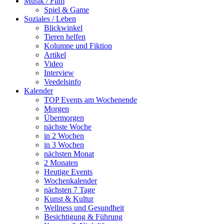
Musik / Film
Spiel & Game
Soziales / Leben
Blickwinkel
Tieren helfen
Kolumne und Fiktion
Artikel
Video
Interview
Veedelsinfo
Kalender
TOP Events am Wochenende
Morgen
Übermorgen
nächste Woche
in 2 Wochen
in 3 Wochen
nächsten Monat
2 Monaten
Heutige Events
Wochenkalender
nächsten 7 Tage
Kunst & Kultur
Wellness und Gesundheit
Besichtigung & Führung