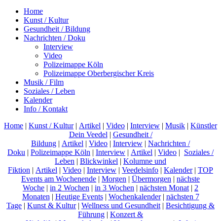
Home
Kunst / Kultur
Gesundheit / Bildung
Nachrichten / Doku
Interview
Video
Polizeimappe Köln
Polizeimappe Oberbergischer Kreis
Musik / Film
Soziales / Leben
Kalender
Info / Kontakt
Home
|
Kunst / Kultur
|
Artikel
|
Video
|
Interview
|
Musik
|
Künstler
Dein Veedel
|
Gesundheit /
Bildung
|
Artikel
|
Video
|
Interview
|
Nachrichten /
Doku
|
Polizeimappe Köln
|
Interview
|
Artikel
|
Video
|
Soziales /
Leben
|
Blickwinkel
|
Kolumne und
Fiktion
|
Artikel
|
Video
|
Interview
|
Veedelsinfo
|
Kalender
|
TOP
Events am Wochenende
|
Morgen
|
Übermorgen
|
nächste
Woche
|
in 2 Wochen
|
in 3 Wochen
|
nächsten Monat
|
2
Monaten
|
Heutige Events
|
Wochenkalender
|
nächsten 7
Tage
|
Kunst & Kultur
|
Wellness und Gesundheit
|
Besichtigung &
Führung
|
Konzert &