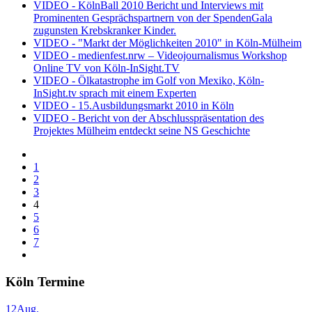
VIDEO - KölnBall 2010 Bericht und Interviews mit
Prominenten Gesprächspartnern von der SpendenGala
zugunsten Krebskranker Kinder.
VIDEO - "Markt der Möglichkeiten 2010" in Köln-Mülheim
VIDEO - medienfest.nrw – Videojournalismus Workshop
Online TV von Köln-InSight.TV
VIDEO - Ölkatastrophe im Golf von Mexiko, Köln-
InSight.tv sprach mit einem Experten
VIDEO - 15.Ausbildungsmarkt 2010 in Köln
VIDEO - Bericht von der Abschlusspräsentation des
Projektes Mülheim entdeckt seine NS Geschichte
1
2
3
4
5
6
7
Köln Termine
12
Aug.