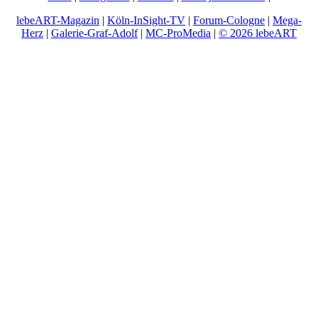
lebeART-Magazin
|
Köln-InSight-TV
|
Forum-Cologne
|
Mega-
Herz
|
Galerie-Graf-Adolf
|
MC-ProMedia
|
© 2026 lebeART