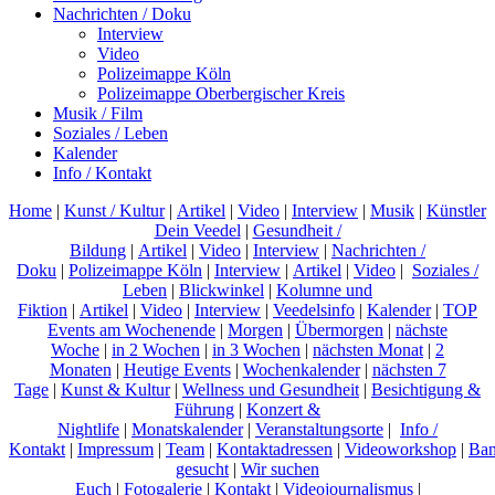
Nachrichten / Doku
Interview
Video
Polizeimappe Köln
Polizeimappe Oberbergischer Kreis
Musik / Film
Soziales / Leben
Kalender
Info / Kontakt
Home
|
Kunst / Kultur
|
Artikel
|
Video
|
Interview
|
Musik
|
Künstler
Dein Veedel
|
Gesundheit /
Bildung
|
Artikel
|
Video
|
Interview
|
Nachrichten /
Doku
|
Polizeimappe Köln
|
Interview
|
Artikel
|
Video
|
Soziales /
Leben
|
Blickwinkel
|
Kolumne und
Fiktion
|
Artikel
|
Video
|
Interview
|
Veedelsinfo
|
Kalender
|
TOP
Events am Wochenende
|
Morgen
|
Übermorgen
|
nächste
Woche
|
in 2 Wochen
|
in 3 Wochen
|
nächsten Monat
|
2
Monaten
|
Heutige Events
|
Wochenkalender
|
nächsten 7
Tage
|
Kunst & Kultur
|
Wellness und Gesundheit
|
Besichtigung &
Führung
|
Konzert &
Nightlife
|
Monatskalender
|
Veranstaltungsorte
|
Info /
Kontakt
|
Impressum
|
Team
|
Kontaktadressen
|
Videoworkshop
|
Ban
gesucht
|
Wir suchen
Euch
|
Fotogalerie
|
Kontakt
|
Videojournalismus
|