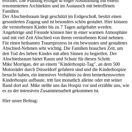
eröffnet. Die Planung erfolgte in enger Abstimmung mit einem
renommierten Architekten und im Austausch mit betroffenen
Familien
Der Abschiedsraum liegt geschützt im Erdgeschoß, besitzt einen
gesonderten Zugang und ist besonders schön gestaltet. Hier können
die verstorbenen Kinder bis zu 7 Tagen aufgebahrt werden.
Angehörige und Freunde können hier in einer warmen Atmosphäre
und mit viel Zeit Abschied von ihrem verstorbenen Kind nehmen.
Für einen heilsamen Trauerprozess ist ein bewusstes und gestaltetes
Abschied-Nehmen sehr wichtig. Die Familien brauchen Zeit, um
den Tod des lieben Kindes mit allen Sinnen zu begreifen. Der
Abschiedsraum bietet Raum und Schutz für diesen Schritt.
Mike Morrigan, der an einem "Kinderhospiz-Tag", an dem 500
Motorräder durch Düsseldorf gefahren sind und die Kinderhospize
besucht haben, ein intensives Verhältnis zu dem bemerkenswerten
Kinderhospiz aufbaute, tritt fast monatlich alleine oder mit seiner
Band dort auf. Mike stellte uns das Hospiz vor und erzählte uns, wie
es zu der intensiven Zusammenarbeit gekommen ist.
Hier unser Beitrag: