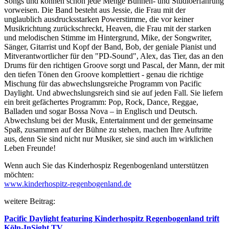
Songs und können schon jede Menge Bühnen- und Studioerfahrung
vorweisen. Die Band besteht aus Jessie, die Frau mit der
unglaublich ausdrucksstarken Powerstimme, die vor keiner
Musikrichtung zurückschreckt, Heaven, die Frau mit der starken
und melodischen Stimme im Hintergrund, Mike, der Songwriter,
Sänger, Gitarrist und Kopf der Band, Bob, der geniale Pianist und
Mitverantwortlicher für den "PD-Sound", Alex, das Tier, das an den
Drums für den richtigen Groove sorgt und Pascal, der Mann, der mit
den tiefen Tönen den Groove komplettiert - genau die richtige
Mischung für das abwechslungsreiche Programm von Pacific
Daylight. Und abwechslungsreich sind sie auf jeden Fall. Sie liefern
ein breit gefächertes Programm: Pop, Rock, Dance, Reggae,
Balladen und sogar Bossa Nova – in Englisch und Deutsch.
Abwechslung bei der Musik, Entertainment und der gemeinsame
Spaß, zusammen auf der Bühne zu stehen, machen Ihre Auftritte
aus, denn Sie sind nicht nur Musiker, sie sind auch im wirklichen
Leben Freunde!
Wenn auch Sie das Kinderhospiz Regenbogenland unterstützen
möchten:
www.kinderhospitz-regenbogenland.de
weitere Beitrag:
Pacific Daylight featuring Kinderhospitz Regenbogenland trift
Köln-InSight.TV