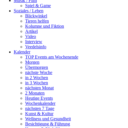
Musik / Film
Spiel & Game
Soziales / Leben
Blickwinkel
Tieren helfen
Kolumne und Fiktion
Artikel
Video
Interview
Veedelsinfo
Kalender
TOP Events am Wochenende
Morgen
Übermorgen
nächste Woche
in 2 Wochen
in 3 Wochen
nächsten Monat
2 Monaten
Heutige Events
Wochenkalender
nächsten 7 Tage
Kunst & Kultur
Wellness und Gesundheit
Besichtigung & Führung