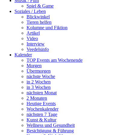
Musik / Film
Spiel & Game
Soziales / Leben
Blickwinkel
Tieren helfen
Kolumne und Fiktion
Artikel
Video
Interview
Veedelsinfo
Kalender
TOP Events am Wochenende
Morgen
Übermorgen
nächste Woche
in 2 Wochen
in 3 Wochen
nächsten Monat
2 Monaten
Heutige Events
Wochenkalender
nächsten 7 Tage
Kunst & Kultur
Wellness und Gesundheit
Besichtigung & Führung