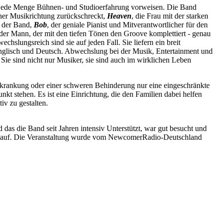
 jede Menge Bühnen- und Studioerfahrung vorweisen. Die Band
iner Musikrichtung zurückschreckt,
Heaven
, die Frau mit der starken
f der Band,
Bob
, der geniale Pianist und Mitverantwortlicher für den
 der Mann, der mit den tiefen Tönen den Groove komplettiert - genau
slungsreich sind sie auf jeden Fall. Sie liefern ein breit
glisch und Deutsch. Abwechslung bei der Musik, Entertainment und
ie sind nicht nur Musiker, sie sind auch im wirklichen Leben
rkrankung oder einer schweren Behinderung nur eine eingeschränkte
kt stehen. Es ist eine Einrichtung, die den Familien dabei helfen
iv zu gestalten.
as die Band seit Jahren intensiv Unterstützt, war gut besucht und
nd auf. Die Veranstaltung wurde vom NewcomerRadio-Deutschland