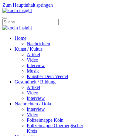
Zum Hauptinhalt springen
Home
Nachrichten
Kunst / Kultur
Artikel
Video
Interview
Musik
Künstler Dein Veedel
Gesundheit / Bildung
Artikel
Video
Interview
Nachrichten / Doku
Interview
Video
Polizeimappe Köln
Polizeimappe Oberbergischer
Kreis