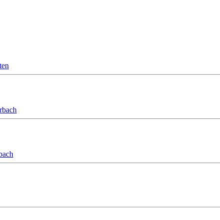
ten
orbach
bach