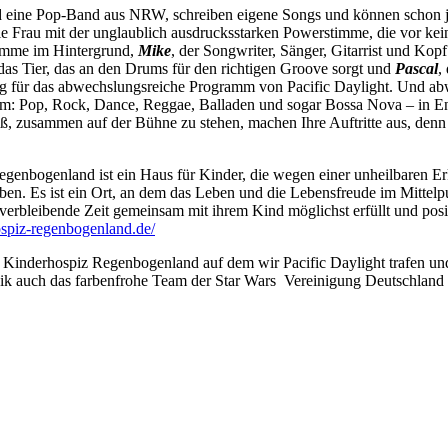
ind eine Pop-Band aus NRW, schreiben eigene Songs und können schon
die Frau mit der unglaublich ausdrucksstarken Powerstimme, die vor ke
imme im Hintergrund,
Mike
, der Songwriter, Sänger, Gitarrist und Kop
 das Tier, das an den Drums für den richtigen Groove sorgt und
Pascal
,
g für das abwechslungsreiche Programm von Pacific Daylight. Und abwech
m: Pop, Rock, Dance, Reggae, Balladen und sogar Bossa Nova – in En
, zusammen auf der Bühne zu stehen, machen Ihre Auftritte aus, denn S
genbogenland ist ein Haus für Kinder, die wegen einer unheilbaren E
n. Es ist ein Ort, an dem das Leben und die Lebensfreude im Mittelpun
 verbleibende Zeit gemeinsam mit ihrem Kind möglichst erfüllt und posit
spiz-regenbogenland.de/
Kinderhospiz Regenbogenland auf dem wir Pacific Daylight trafen und d
sik auch das farbenfrohe Team der Star Wars Vereinigung Deutschla