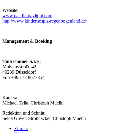
Website:
www.pacific-daylight.com
http://www.kinderhospiz-regenbogenland.de/
Management & Booking
Tina Emmer S.I.E.
Mulvanystraße 42
40239 Düsseldorf
Fon +49 172 8677854
Kamera:
Michael Tylla, Christoph Muelln
Redaktion und Schnitt:
Selda Güven-Strohhäcker, Christoph Muelln
Zurück