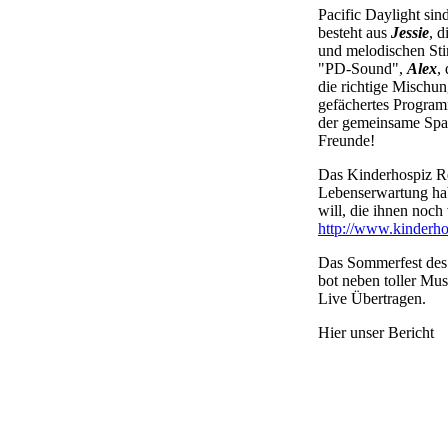
Pacific Daylight s
besteht aus
Jessie
, 
und melodischen St
"PD-Sound",
Alex
,
die richtige Mischun
gefächertes Program
der gemeinsame Spaß
Freunde!
Das Kinderhospiz Re
Lebenserwartung habe
will, die ihnen noch
http://www.kinderho
Das Sommerfest des 
bot neben toller Mu
Live Übertragen.
Hier unser Bericht