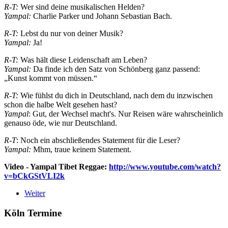
R-T:
Wer sind deine musikalischen Helden?
Yampal:
Charlie Parker und Johann Sebastian Bach.
R-T:
Lebst du nur von deiner Musik?
Yampal:
Ja!
R-T:
Was hält diese Leidenschaft am Leben?
Yampal:
Da finde ich den Satz von Schönberg ganz passend:
„Kunst kommt von müssen.“
R-T:
Wie fühlst du dich in Deutschland, nach dem du inzwischen
schon die halbe Welt gesehen hast?
Yampal
: Gut, der Wechsel macht's. Nur Reisen wäre wahrscheinlich
genauso öde, wie nur Deutschland.
R-T
: Noch ein abschließendes Statement für die Leser?
Yampal:
Mhm, traue keinem Statement.
Video - Yampal Tibet Reggae:
http://www.youtube.com/watch?
v=bCkGStVLI2k
Weiter
Köln Termine