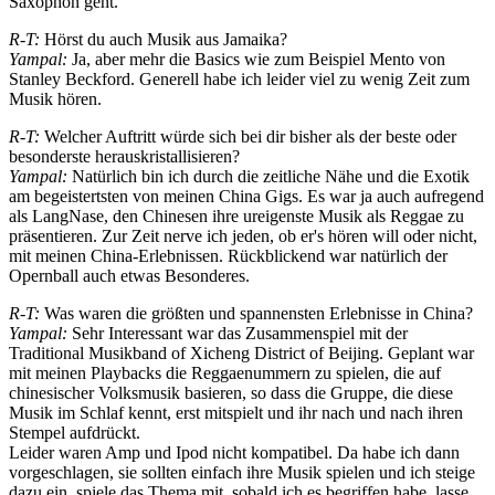
Saxophon geht.
R-T:
Hörst du auch Musik aus Jamaika?
Yampal:
Ja, aber mehr die Basics wie zum Beispiel Mento von
Stanley Beckford. Generell habe ich leider viel zu wenig Zeit zum
Musik hören.
R-T:
Welcher Auftritt würde sich bei dir bisher als der beste oder
besonderste herauskristallisieren?
Yampal:
Natürlich bin ich durch die zeitliche Nähe und die Exotik
am begeistertsten von meinen China Gigs. Es war ja auch aufregend
als LangNase, den Chinesen ihre ureigenste Musik als Reggae zu
präsentieren. Zur Zeit nerve ich jeden, ob er's hören will oder nicht,
mit meinen China-Erlebnissen. Rückblickend war natürlich der
Opernball auch etwas Besonderes.
R-T:
Was waren die größten und spannensten Erlebnisse in China?
Yampal:
Sehr Interessant war das Zusammenspiel mit der
Traditional Musikband of Xicheng District of Beijing. Geplant war
mit meinen Playbacks die Reggaenummern zu spielen, die auf
chinesischer Volksmusik basieren, so dass die Gruppe, die diese
Musik im Schlaf kennt, erst mitspielt und ihr nach und nach ihren
Stempel aufdrückt.
Leider waren Amp und Ipod nicht kompatibel. Da habe ich dann
vorgeschlagen, sie sollten einfach ihre Musik spielen und ich steige
dazu ein, spiele das Thema mit, sobald ich es begriffen habe, lasse