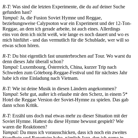
R-T:
Was sind die letzten Experimente, die du auf deiner Suche
gefunden hast?
Yampal:
Ja, die Fusion Soviet Hymne und Reggae,
beziehungsweise Calypsoton war ein Experiment und der 12-Ton-
Reggae, an dem ich gerade arbeite, ist auch eines. Allerdings
eins von dem ich nicht weiß, wie lange es noch dauert und wo es
mich hinführt - und das vermutlich für die Schublade, wer will so
etwas schon hören.
R-T:
Du bist eigentlich fast ununterbrochen auf Tour. Wo warst du
denn dieses Jahr überall schon?
Yampal:
Luxembourg, Österreich, China, kurzer Trip nach
Schweden zum Göteborg-Reggae-Festival und für nächstes Jahr
habe ich eine Einladung nach Vietnam.
R-T:
Wie ist deine Musik in diesen Ländern angekommen?
Yampal
: Sehr gut, außer ich erlaube mir den Scherz, in einem 5*
Hotel die Reggae Version der Soviet-Hymne zu spielen. Das gab
dann schon Kritik.
R-T:
Erzähl uns doch mal etwas mehr zu dieser Situation mit der
Soviet Hymne. Hattest du diese Hymne bewusst gespielt? Wie
waren die Reaktionen?
Yampal:
Da muss ich vorausschicken, dass ich noch ein zweites
Standbein und Repertoire habe, nämlich Jazz, den ich gerne in