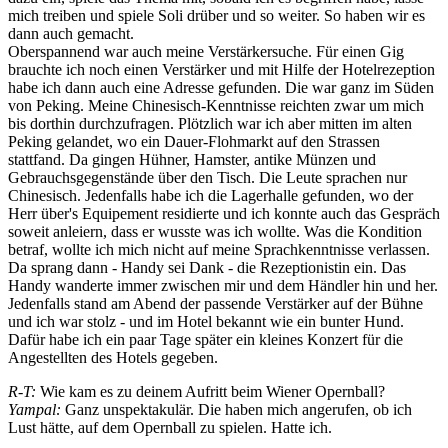
mich treiben und spiele Soli drüber und so weiter. So haben wir es
dann auch gemacht.
Oberspannend war auch meine Verstärkersuche. Für einen Gig
brauchte ich noch einen Verstärker und mit Hilfe der Hotelrezeption
habe ich dann auch eine Adresse gefunden. Die war ganz im Süden
von Peking. Meine Chinesisch-Kenntnisse reichten zwar um mich
bis dorthin durchzufragen. Plötzlich war ich aber mitten im alten
Peking gelandet, wo ein Dauer-Flohmarkt auf den Strassen
stattfand. Da gingen Hühner, Hamster, antike Münzen und
Gebrauchsgegenstände über den Tisch. Die Leute sprachen nur
Chinesisch. Jedenfalls habe ich die Lagerhalle gefunden, wo der
Herr über's Equipement residierte und ich konnte auch das Gespräch
soweit anleiern, dass er wusste was ich wollte. Was die Kondition
betraf, wollte ich mich nicht auf meine Sprachkenntnisse verlassen.
Da sprang dann - Handy sei Dank - die Rezeptionistin ein. Das
Handy wanderte immer zwischen mir und dem Händler hin und her.
Jedenfalls stand am Abend der passende Verstärker auf der Bühne
und ich war stolz - und im Hotel bekannt wie ein bunter Hund.
Dafür habe ich ein paar Tage später ein kleines Konzert für die
Angestellten des Hotels gegeben.
R-T:
Wie kam es zu deinem Aufritt beim Wiener Opernball?
Yampal:
Ganz unspektakulär. Die haben mich angerufen, ob ich
Lust hätte, auf dem Opernball zu spielen. Hatte ich.