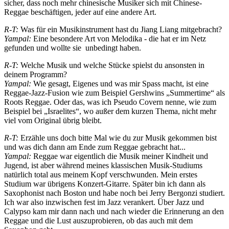
sicher, dass noch mehr chinesische Musiker sich mit Chinese-
Reggae beschäftigen, jeder auf eine andere Art.
R-T:
Was für ein Musikinstrument hast du Jiang Liang mitgebracht?
Yampal:
Eine besondere Art von Melodika - die hat er im Netz
gefunden und wollte sie unbedingt haben.
R-T:
Welche Musik und welche Stücke spielst du ansonsten in
deinem Programm?
Yampal:
Wie gesagt, Eigenes und was mir Spass macht, ist eine
Reggae-Jazz-Fusion wie zum Beispiel Gershwins „Summertime“ als
Roots Reggae. Oder das, was ich Pseudo Covern nenne, wie zum
Beispiel bei „Israelites“, wo außer dem kurzen Thema, nicht mehr
viel vom Original übrig bleibt.
R-T:
Erzähle uns doch bitte Mal wie du zur Musik gekommen bist
und was dich dann am Ende zum Reggae gebracht hat...
Yampal:
Reggae war eigentlich die Musik meiner Kindheit und
Jugend, ist aber während meines klassischen Musik-Studiums
natürlich total aus meinem Kopf verschwunden. Mein erstes
Studium war übrigens Konzert-Gitarre. Später bin ich dann als
Saxophonist nach Boston und habe noch bei Jerry Bergonzi studiert.
Ich war also inzwischen fest im Jazz verankert. Über Jazz und
Calypso kam mir dann nach und nach wieder die Erinnerung an den
Reggae und die Lust auszuprobieren, ob das auch mit dem