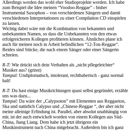
Allerdings werden das wohl eher Studioprojekte werden. Ich habe
zum Beispiel die Idee meinen “Voodoo-Reggae” - bisher
Instrumental Saxophon – von verschiedenen Sängern und damit
verschiedenen Interpretationen zu einer Compilation CD einspielen
zu lassen.
Wichtig dabei wäre mir die Kombination von bekannten und
unbekannten Namen, so dass die Unbekannten von den etwas
erfolgreicheren Kollegen profitieren können. Ähnliches plane ich
auch für meinen noch in Arbeit befindlichen “12-Ton-Reggae“.
Beides sind Stücke, die nach einem Sänger oder einer Sängerin
schreien.
R-T:
Wie drückt sich dein Verhalten als „nicht pflegeleichter“
Musiker aus? (grinst)
Yampal:
Undiplomatisch, intolerant, rechthaberisch - ganz normal
halt!
R-T:
Du hast einige Musikrichtungen quasi selbst gegründet, erzähle
uns was dazu...
Yampal:
Da wäre der „Calypsoton” mit Elementen aus Reggaeton,
Ska und natürlich Calypso und „Chinese-Reggae “, der aber nicht
meine alleinige Erfindung ist. Parallel, aber absolut unabhängig von
mir, ist der auch entwickelt worden von einem Kollegen aus Süd-
China, Jiang Liang. Dem habe ich jetzt übrigens ein
Musikinstrument nach China mitgebracht. Außerdem bin ich ganz