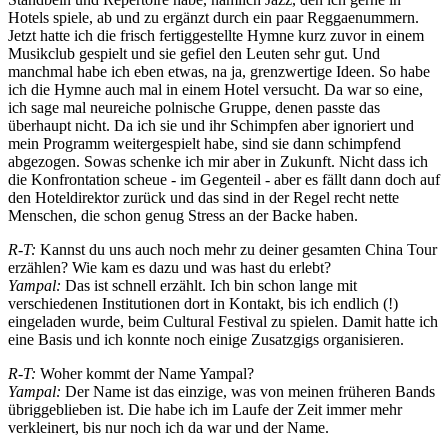
Hotels spiele, ab und zu ergänzt durch ein paar Reggaenummern.
Jetzt hatte ich die frisch fertiggestellte Hymne kurz zuvor in einem
Musikclub gespielt und sie gefiel den Leuten sehr gut. Und
manchmal habe ich eben etwas, na ja, grenzwertige Ideen. So habe
ich die Hymne auch mal in einem Hotel versucht. Da war so eine,
ich sage mal neureiche polnische Gruppe, denen passte das
überhaupt nicht. Da ich sie und ihr Schimpfen aber ignoriert und
mein Programm weitergespielt habe, sind sie dann schimpfend
abgezogen. Sowas schenke ich mir aber in Zukunft. Nicht dass ich
die Konfrontation scheue - im Gegenteil - aber es fällt dann doch auf
den Hoteldirektor zurück und das sind in der Regel recht nette
Menschen, die schon genug Stress an der Backe haben.
R-T:
Kannst du uns auch noch mehr zu deiner gesamten China Tour
erzählen? Wie kam es dazu und was hast du erlebt?
Yampal:
Das ist schnell erzählt. Ich bin schon lange mit
verschiedenen Institutionen dort in Kontakt, bis ich endlich (!)
eingeladen wurde, beim Cultural Festival zu spielen. Damit hatte ich
eine Basis und ich konnte noch einige Zusatzgigs organisieren.
R-T:
Woher kommt der Name Yampal?
Yampal:
Der Name ist das einzige, was von meinen früheren Bands
übriggeblieben ist. Die habe ich im Laufe der Zeit immer mehr
verkleinert, bis nur noch ich da war und der Name.