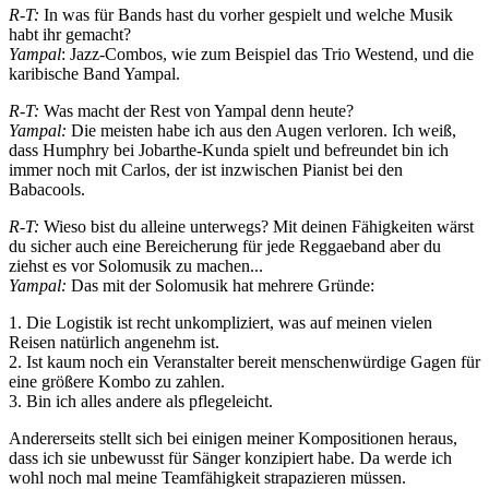
R-T:
In was für Bands hast du vorher gespielt und welche Musik
habt ihr gemacht?
Yampal
: Jazz-Combos, wie zum Beispiel das Trio Westend, und die
karibische Band Yampal.
R-T:
Was macht der Rest von Yampal denn heute?
Yampal:
Die meisten habe ich aus den Augen verloren. Ich weiß,
dass Humphry bei Jobarthe-Kunda spielt und befreundet bin ich
immer noch mit Carlos, der ist inzwischen Pianist bei den
Babacools.
R-T:
Wieso bist du alleine unterwegs? Mit deinen Fähigkeiten wärst
du sicher auch eine Bereicherung für jede Reggaeband aber du
ziehst es vor Solomusik zu machen...
Yampal:
Das mit der Solomusik hat mehrere Gründe:
1. Die Logistik ist recht unkompliziert, was auf meinen vielen
Reisen natürlich angenehm ist.
2. Ist kaum noch ein Veranstalter bereit menschenwürdige Gagen für
eine größere Kombo zu zahlen.
3. Bin ich alles andere als pflegeleicht.
Andererseits stellt sich bei einigen meiner Kompositionen heraus,
dass ich sie unbewusst für Sänger konzipiert habe. Da werde ich
wohl noch mal meine Teamfähigkeit strapazieren müssen.