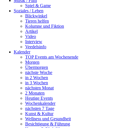
Musik / Film
Spiel & Game
Soziales / Leben
Blickwinkel
Tieren helfen
Kolumne und Fiktion
Artikel
Video
Interview
Veedelsinfo
Kalender
TOP Events am Wochenende
Morgen
Übermorgen
nächste Woche
in 2 Wochen
in 3 Wochen
nächsten Monat
2 Monaten
Heutige Events
Wochenkalender
nächsten 7 Tage
Kunst & Kultur
Wellness und Gesundheit
Besichtigung & Führung