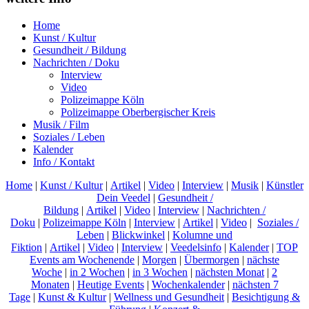
Home
Kunst / Kultur
Gesundheit / Bildung
Nachrichten / Doku
Interview
Video
Polizeimappe Köln
Polizeimappe Oberbergischer Kreis
Musik / Film
Soziales / Leben
Kalender
Info / Kontakt
Home
|
Kunst / Kultur
|
Artikel
|
Video
|
Interview
|
Musik
|
Künstler
Dein Veedel
|
Gesundheit /
Bildung
|
Artikel
|
Video
|
Interview
|
Nachrichten /
Doku
|
Polizeimappe Köln
|
Interview
|
Artikel
|
Video
|
Soziales /
Leben
|
Blickwinkel
|
Kolumne und
Fiktion
|
Artikel
|
Video
|
Interview
|
Veedelsinfo
|
Kalender
|
TOP
Events am Wochenende
|
Morgen
|
Übermorgen
|
nächste
Woche
|
in 2 Wochen
|
in 3 Wochen
|
nächsten Monat
|
2
Monaten
|
Heutige Events
|
Wochenkalender
|
nächsten 7
Tage
|
Kunst & Kultur
|
Wellness und Gesundheit
|
Besichtigung &