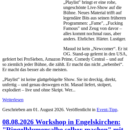
„Playlist" bringt er eine rohe,
ungeschönte Live-Show auf die
Bühne. Neues Material trifft auf
legendäre Bits aus seinen früheren
Programmen: „Fame", „Fucking
Famous" und Zeug von davor –
alles kommt nochmal raus, aber
anders. Ehrlicher. Härter. Lustiger.
Masud ist kein „Newcomer“. Er ist
OG. Stand-up gelernt in den USA,
gefeiert bei ProSieben, Amazon Prime, Comedy Central – und auf
so ziemlich jeder Bühne, die zählt. Er macht das nicht „nebenbei“.
Er macht das besser als die meisten.
„Playlist" ist keine glattgebügelte Show. Sie ist dreckig, direkt,
unfertig – und genau deswegen echt. Masud liefert, stolpert,
explodiert – live und ohne Skript. Wer...
Weiterlesen
Geschrieben am
01. August 2026
. Veröffentlicht in
Event-Tipp
.
08.08.2026 Workshop in Engelskirchen:
"Ringelblumensalbe selber machen" mit