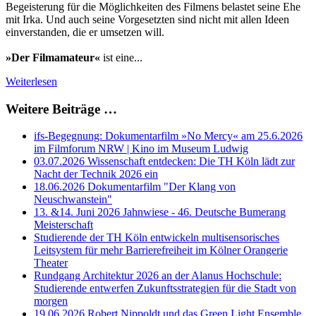
Begeisterung für die Möglichkeiten des Filmens belastet seine Ehe
mit Irka. Und auch seine Vorgesetzten sind nicht mit allen Ideen
einverstanden, die er umsetzen will.
»Der Filmamateur«
ist eine...
Weiterlesen
Weitere Beiträge …
ifs-Begegnung: Dokumentarfilm »No Mercy« am 25.6.2026
im Filmforum NRW | Kino im Museum Ludwig
03.07.2026 Wissenschaft entdecken: Die TH Köln lädt zur
Nacht der Technik 2026 ein
18.06.2026 Dokumentarfilm "Der Klang von
Neuschwanstein"
13. &14. Juni 2026 Jahnwiese - 46. Deutsche Bumerang
Meisterschaft
Studierende der TH Köln entwickeln multisensorisches
Leitsystem für mehr Barrierefreiheit im Kölner Orangerie
Theater
Rundgang Architektur 2026 an der Alanus Hochschule:
Studierende entwerfen Zukunftsstrategien für die Stadt von
morgen
19.06.2026 Robert Nippoldt und das Green Light Ensemble