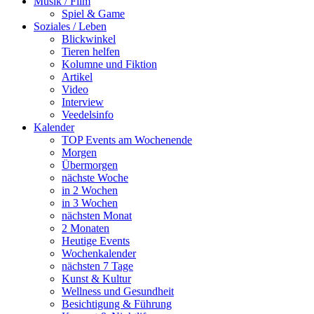
Musik / Film
Spiel & Game
Soziales / Leben
Blickwinkel
Tieren helfen
Kolumne und Fiktion
Artikel
Video
Interview
Veedelsinfo
Kalender
TOP Events am Wochenende
Morgen
Übermorgen
nächste Woche
in 2 Wochen
in 3 Wochen
nächsten Monat
2 Monaten
Heutige Events
Wochenkalender
nächsten 7 Tage
Kunst & Kultur
Wellness und Gesundheit
Besichtigung & Führung