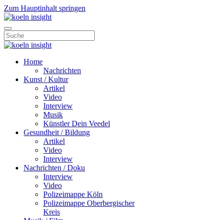
Zum Hauptinhalt springen
Home
Nachrichten
Kunst / Kultur
Artikel
Video
Interview
Musik
Künstler Dein Veedel
Gesundheit / Bildung
Artikel
Video
Interview
Nachrichten / Doku
Interview
Video
Polizeimappe Köln
Polizeimappe Oberbergischer
Kreis