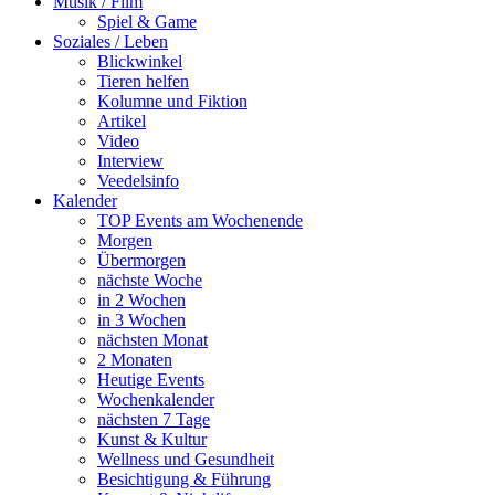
Musik / Film
Spiel & Game
Soziales / Leben
Blickwinkel
Tieren helfen
Kolumne und Fiktion
Artikel
Video
Interview
Veedelsinfo
Kalender
TOP Events am Wochenende
Morgen
Übermorgen
nächste Woche
in 2 Wochen
in 3 Wochen
nächsten Monat
2 Monaten
Heutige Events
Wochenkalender
nächsten 7 Tage
Kunst & Kultur
Wellness und Gesundheit
Besichtigung & Führung