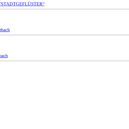
A!DA! "STADTGEFLÜSTER“
orbach
bach