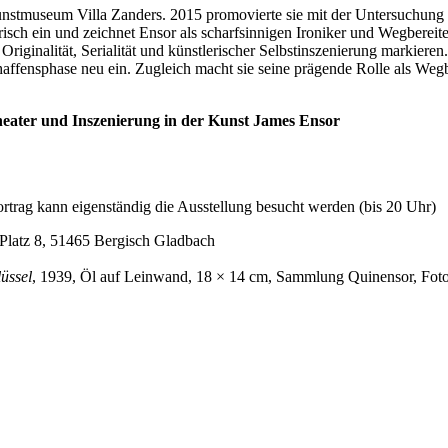
 Kunstmuseum Villa Zanders. 2015 promovierte sie mit der Untersuchun
isch ein und zeichnet Ensor als scharfsinnigen Ironiker und Wegbereit
iginalität, Serialität und künstlerischer Selbstinszenierung markieren.
haffensphase neu ein. Zugleich macht sie seine prägende Rolle als Wegb
heater und Inszenierung in der Kunst James Ensor
Vortrag kann eigenständig die Ausstellung besucht werden (bis 20 Uhr)
Platz 8, 51465 Bergisch Gladbach
üssel
, 1939, Öl auf Leinwand, 18 × 14 cm, Sammlung Quinensor, Fot