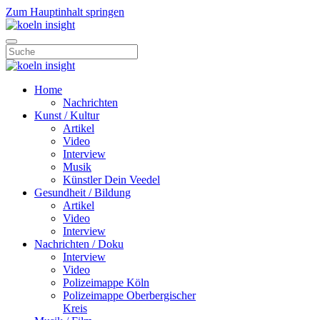
Zum Hauptinhalt springen
Home
Nachrichten
Kunst / Kultur
Artikel
Video
Interview
Musik
Künstler Dein Veedel
Gesundheit / Bildung
Artikel
Video
Interview
Nachrichten / Doku
Interview
Video
Polizeimappe Köln
Polizeimappe Oberbergischer
Kreis