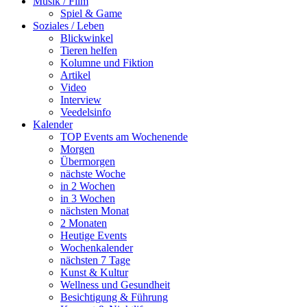
Musik / Film
Spiel & Game
Soziales / Leben
Blickwinkel
Tieren helfen
Kolumne und Fiktion
Artikel
Video
Interview
Veedelsinfo
Kalender
TOP Events am Wochenende
Morgen
Übermorgen
nächste Woche
in 2 Wochen
in 3 Wochen
nächsten Monat
2 Monaten
Heutige Events
Wochenkalender
nächsten 7 Tage
Kunst & Kultur
Wellness und Gesundheit
Besichtigung & Führung