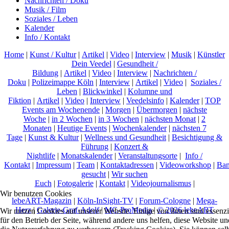
Nachrichten / Doku
Musik / Film
Soziales / Leben
Kalender
Info / Kontakt
Home
|
Kunst / Kultur
|
Artikel
|
Video
|
Interview
|
Musik
|
Künstler
Dein Veedel
|
Gesundheit /
Bildung
|
Artikel
|
Video
|
Interview
|
Nachrichten /
Doku
|
Polizeimappe Köln
|
Interview
|
Artikel
|
Video
|
Soziales /
Leben
|
Blickwinkel
|
Kolumne und
Fiktion
|
Artikel
|
Video
|
Interview
|
Veedelsinfo
|
Kalender
|
TOP
Events am Wochenende
|
Morgen
|
Übermorgen
|
nächste
Woche
|
in 2 Wochen
|
in 3 Wochen
|
nächsten Monat
|
2
Monaten
|
Heutige Events
|
Wochenkalender
|
nächsten 7
Tage
|
Kunst & Kultur
|
Wellness und Gesundheit
|
Besichtigung &
Führung
|
Konzert &
Nightlife
|
Monatskalender
|
Veranstaltungsorte
|
Info /
Kontakt
|
Impressum
|
Team
|
Kontaktadressen
|
Videoworkshop
|
Ban
gesucht
|
Wir suchen
Euch
|
Fotogalerie
|
Kontakt
|
Videojournalismus
|
Wir benutzen Cookies
lebeART-Magazin
|
Köln-InSight-TV
|
Forum-Cologne
|
Mega-
Herz
|
Galerie-Graf-Adolf
|
MC-ProMedia
|
© 2026 lebeART
Wir nutzen Cookies auf unserer Website. Einige von ihnen sind essenzi
für den Betrieb der Seite, während andere uns helfen, diese Website un