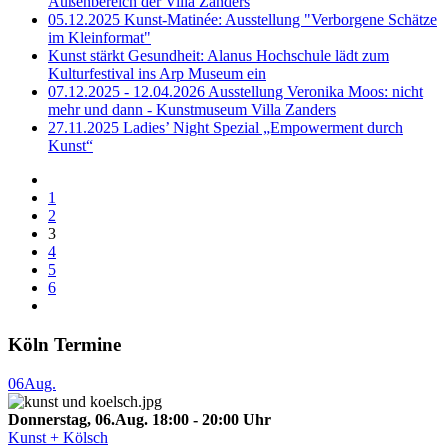
Außenbereich der Villa Zanders
05.12.2025 Kunst-Matinée: Ausstellung "Verborgene Schätze
im Kleinformat"
Kunst stärkt Gesundheit: Alanus Hochschule lädt zum
Kulturfestival ins Arp Museum ein
07.12.2025 - 12.04.2026 Ausstellung Veronika Moos: nicht
mehr und dann - Kunstmuseum Villa Zanders
27.11.2025 Ladies’ Night Spezial „Empowerment durch
Kunst“
1
2
3
4
5
6
Köln Termine
06
Aug.
Donnerstag, 06.Aug. 18:00 - 20:00 Uhr
Kunst + Kölsch