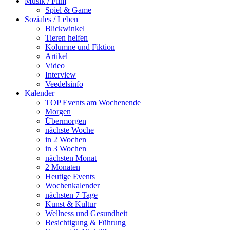
Musik / Film
Spiel & Game
Soziales / Leben
Blickwinkel
Tieren helfen
Kolumne und Fiktion
Artikel
Video
Interview
Veedelsinfo
Kalender
TOP Events am Wochenende
Morgen
Übermorgen
nächste Woche
in 2 Wochen
in 3 Wochen
nächsten Monat
2 Monaten
Heutige Events
Wochenkalender
nächsten 7 Tage
Kunst & Kultur
Wellness und Gesundheit
Besichtigung & Führung