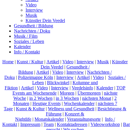
Video
Interview
Musik
Künstler Dein Veedel
Gesundheit / Bildung
Nachrichten / Doku
Musik / Film
Soziales / Leben
Kalender
Info / Kontakt
Home
|
Kunst / Kultur
|
Artikel
|
Video
|
Interview
|
Musik
|
Künstler
Dein Veedel
|
Gesundheit /
Bildung
|
Artikel
|
Video
|
Interview
|
Nachrichten /
Doku
|
Polizeimappe Köln
|
Interview
|
Artikel
|
Video
|
Soziales /
Leben
|
Blickwinkel
|
Kolumne und
Fiktion
|
Artikel
|
Video
|
Interview
|
Veedelsinfo
|
Kalender
|
TOP
Events am Wochenende
|
Morgen
|
Übermorgen
|
nächste
Woche
|
in 2 Wochen
|
in 3 Wochen
|
nächsten Monat
|
2
Monaten
|
Heutige Events
|
Wochenkalender
|
nächsten 7
Tage
|
Kunst & Kultur
|
Wellness und Gesundheit
|
Besichtigung &
Führung
|
Konzert &
Nightlife
|
Monatskalender
|
Veranstaltungsorte
|
Info /
Kontakt
|
Impressum
|
Team
|
Kontaktadressen
|
Videoworkshop
|
Ban
gesucht
|
Wir suchen