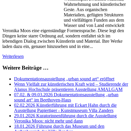
Wahrnehmung und künstlerischer
Geste. Aus organischen
Materialien, gefügten Strukturen
und vielfältigen Funden aus dem
Wasser und von Land entwickelt
Veronika Moos eine eigenständige Formensprache. Diese legt den
Dingen keine starre Ordnung auf, sondern entfaltet sich im
lebendigen Dialog zwischen Künstlerin und Material. Ihre Werke
laden dazu ein, genauer hinzusehen und in eine...
Weiterlesen
Weitere Beiträge …
Dokumentationsausstellung „urban sound art“ eröffnet
Wenn Vielfalt zur künstlerischen Kraft wird – Studierende der
Alanus Hochschule präsentieren Ausstellung AMALGAM
07.02. & 09.03.2026 Dokumentationsausstellung „urban
sound art“ im Beethoven-Haus
02.02.2026 Künstlerführung mit Eckart Hahn durch die
Ausstellung Papiertiger - Kunstmuseum Villa Zanders
29.01.2026 Kuratorinnenführung durch die Ausstellung
Veronika Moos: nicht mehr und dann
18.01.2026 Führung durch das Museum und den