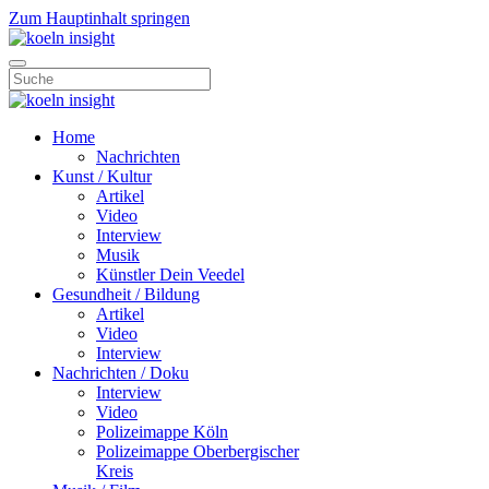
Zum Hauptinhalt springen
Home
Nachrichten
Kunst / Kultur
Artikel
Video
Interview
Musik
Künstler Dein Veedel
Gesundheit / Bildung
Artikel
Video
Interview
Nachrichten / Doku
Interview
Video
Polizeimappe Köln
Polizeimappe Oberbergischer
Kreis