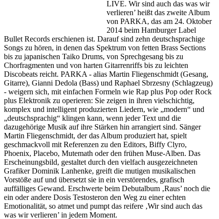
LIVE.
Wir sind auch das was wir
verlieren’ heißt das zweite Album
von PARKA, das am 24. Oktober
2014 beim Hamburger Label
Bullet Records erschienen ist. Darauf sind zehn deutschsprachige
Songs zu hören, in denen das Spektrum von fetten Brass Sections
bis zu japanischen Taiko Drums, von Sprechgesang bis zu
Chorfragmenten und von harten Gitarrenriffs bis zu leichten
Discobeats reicht. PARKA - alias Martin Fliegenschmidt (Gesang,
Gitarre), Gianni Dedola (Bass) und Raphael Sbrzesny (Schlagzeug)
- weigern sich, mit einfachen Formeln wie Rap plus Pop oder Rock
plus Elektronik zu operieren: Sie zeigen in ihren vielschichtig,
komplex und intelligent produzierten Liedern, wie „modern“ und
„deutschsprachig“ klingen kann, wenn jeder Text und die
dazugehörige Musik auf ihre Stärken hin arrangiert sind. Sänger
Martin Fliegenschmidt, der das Album produziert hat, spielt
geschmackvoll mit Referenzen zu den Editors, Biffy Clyro,
Phoenix, Placebo, Mutemath oder den frühen Muse-Alben. Das
Erscheinungsbild, gestaltet durch den vielfach ausgezeichneten
Grafiker Dominik Lanhenke, greift die mutigen musikalischen
Vorstöße auf und übersetzt sie in ein verstörendes, grafisch
auffälliges Gewand. Erschwerte beim Debutalbum ‚Raus’ noch die
ein oder andere Dosis Testosteron den Weg zu einer echten
Emotionalität, so atmet und pumpt das reifere ‚Wir sind auch das
was wir verlieren’ in jedem Moment.