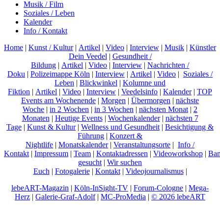
Musik / Film
Soziales / Leben
Kalender
Info / Kontakt
Home
|
Kunst / Kultur
|
Artikel
|
Video
|
Interview
|
Musik
|
Künstler
Dein Veedel
|
Gesundheit /
Bildung
|
Artikel
|
Video
|
Interview
|
Nachrichten /
Doku
|
Polizeimappe Köln
|
Interview
|
Artikel
|
Video
|
Soziales /
Leben
|
Blickwinkel
|
Kolumne und
Fiktion
|
Artikel
|
Video
|
Interview
|
Veedelsinfo
|
Kalender
|
TOP
Events am Wochenende
|
Morgen
|
Übermorgen
|
nächste
Woche
|
in 2 Wochen
|
in 3 Wochen
|
nächsten Monat
|
2
Monaten
|
Heutige Events
|
Wochenkalender
|
nächsten 7
Tage
|
Kunst & Kultur
|
Wellness und Gesundheit
|
Besichtigung &
Führung
|
Konzert &
Nightlife
|
Monatskalender
|
Veranstaltungsorte
|
Info /
Kontakt
|
Impressum
|
Team
|
Kontaktadressen
|
Videoworkshop
|
Ban
gesucht
|
Wir suchen
Euch
|
Fotogalerie
|
Kontakt
|
Videojournalismus
|
lebeART-Magazin
|
Köln-InSight-TV
|
Forum-Cologne
|
Mega-
Herz
|
Galerie-Graf-Adolf
|
MC-ProMedia
|
© 2026 lebeART