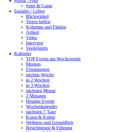
Musik / Film
Spiel & Game
Soziales / Leben
Blickwinkel
Tieren helfen
Kolumne und Fiktion
Artikel
Video
Interview
Veedelsinfo
Kalender
TOP Events am Wochenende
Morgen
Übermorgen
nächste Woche
in 2 Wochen
in 3 Wochen
nächsten Monat
2 Monaten
Heutige Events
Wochenkalender
nächsten 7 Tage
Kunst & Kultur
Wellness und Gesundheit
Besichtigung & Führung