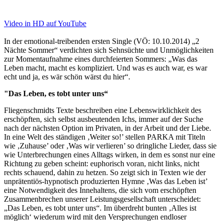
Video in HD auf YouTube
In der emotional-treibenden ersten Single (VÖ: 10.10.2014) „2
Nächte Sommer“ verdichten sich Sehnsüchte und Unmöglichkeiten
zur Momentaufnahme eines durchfeierten Sommers: „Was das
Leben macht, macht es kompliziert. Und was es auch war, es war
echt und ja, es wär schön wärst du hier“.
"Das Leben, es tobt unter uns“
Fliegenschmidts Texte beschreiben eine Lebenswirklichkeit des
erschöpften, sich selbst ausbeutenden Ichs, immer auf der Suche
nach der nächsten Option im Privaten, in der Arbeit und der Liebe.
In eine Welt des ständigen ‚Weiter so!’ stellen PARKA mit Titeln
wie ‚Zuhause’ oder ‚Was wir verlieren’ so dringliche Lieder, dass sie
wie Unterbrechungen eines Alltags wirken, in dem es sonst nur eine
Richtung zu geben scheint: euphorisch voran, nicht links, nicht
rechts schauend, dahin zu hetzen. So zeigt sich in Texten wie der
unprätentiös-hypnotisch produzierten Hymne ‚Was das Leben ist’
eine Notwendigkeit des Innehaltens, die sich vom erschöpften
Zusammenbrechen unserer Leistungsgesellschaft unterscheidet:
„Das Leben, es tobt unter uns“. Im überdreht bunten ‚Alles ist
möglich‘ wiederum wird mit den Versprechungen endloser