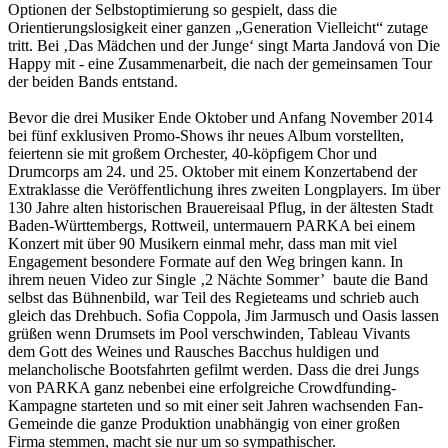
Optionen der Selbstoptimierung so gespielt, dass die
Orientierungslosigkeit einer ganzen „Generation Vielleicht“ zutage
tritt. Bei ‚Das Mädchen und der Junge‘ singt Marta Jandová von Die
Happy mit - eine Zusammenarbeit, die nach der gemeinsamen Tour
der beiden Bands entstand.
Bevor die drei Musiker Ende Oktober und Anfang November 2014
bei fünf exklusiven Promo-Shows ihr neues Album vorstellten,
feiertenn sie mit großem Orchester, 40-köpfigem Chor und
Drumcorps am 24. und 25. Oktober mit einem Konzertabend der
Extraklasse die Veröffentlichung ihres zweiten Longplayers. Im über
130 Jahre alten historischen Brauereisaal Pflug, in der ältesten Stadt
Baden-Württembergs, Rottweil, untermauern PARKA bei einem
Konzert mit über 90 Musikern einmal mehr, dass man mit viel
Engagement besondere Formate auf den Weg bringen kann. In
ihrem neuen Video zur Single ‚2 Nächte Sommer’ baute die Band
selbst das Bühnenbild, war Teil des Regieteams und schrieb auch
gleich das Drehbuch. Sofia Coppola, Jim Jarmusch und Oasis lassen
grüßen wenn Drumsets im Pool verschwinden, Tableau Vivants
dem Gott des Weines und Rausches Bacchus huldigen und
melancholische Bootsfahrten gefilmt werden. Dass die drei Jungs
von PARKA ganz nebenbei eine erfolgreiche Crowdfunding-
Kampagne starteten und so mit einer seit Jahren wachsenden Fan-
Gemeinde die ganze Produktion unabhängig von einer großen
Firma stemmen, macht sie nur um so sympathischer.