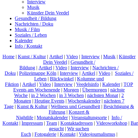
Interview
Musik
Künstler Dein Veedel
Gesundheit / Bildung
Nachrichten / Doku
Musik / Film
Soziales / Leben
Kalender
Info / Kontakt
Home
|
Kunst / Kultur
|
Artikel
|
Video
|
Interview
|
Musik
|
Künstler
Dein Veedel
|
Gesundheit /
Bildung
|
Artikel
|
Video
|
Interview
|
Nachrichten /
Doku
|
Polizeimappe Köln
|
Interview
|
Artikel
|
Video
|
Soziales /
Leben
|
Blickwinkel
|
Kolumne und
Fiktion
|
Artikel
|
Video
|
Interview
|
Veedelsinfo
|
Kalender
|
TOP
Events am Wochenende
|
Morgen
|
Übermorgen
|
nächste
Woche
|
in 2 Wochen
|
in 3 Wochen
|
nächsten Monat
|
2
Monaten
|
Heutige Events
|
Wochenkalender
|
nächsten 7
Tage
|
Kunst & Kultur
|
Wellness und Gesundheit
|
Besichtigung &
Führung
|
Konzert &
Nightlife
|
Monatskalender
|
Veranstaltungsorte
|
Info /
Kontakt
|
Impressum
|
Team
|
Kontaktadressen
|
Videoworkshop
|
Ban
gesucht
|
Wir suchen
Euch
|
Fotogalerie
|
Kontakt
|
Videojournalismus
|