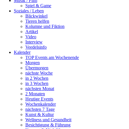
Musik / Film
Spiel & Game
Soziales / Leben
Blickwinkel
Tieren helfen
Kolumne und Fiktion
Artikel
Video
Interview
Veedelsinfo
Kalender
TOP Events am Wochenende
Morgen
Übermorgen
nächste Woche
in 2 Wochen
in 3 Wochen
nächsten Monat
2 Monaten
Heutige Events
Wochenkalender
nächsten 7 Tage
Kunst & Kultur
Wellness und Gesundheit
Besichtigung & Führung