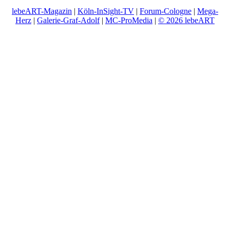
lebeART-Magazin
|
Köln-InSight-TV
|
Forum-Cologne
|
Mega-
Herz
|
Galerie-Graf-Adolf
|
MC-ProMedia
|
© 2026 lebeART