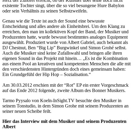
Herz der Zuhörer erreicht, ob der Künstler über seine noch nicht
existente Tochter singt, über die so viel besungene Hure Babylon
oder sein Verhältnis zu seinen Selbstzweifeln.
Genau wie die Texte ist auch der Sound eine bewusste
Entscheidung und alles andere als Einheitsbrei. Um den Klang zu
erreichen, den man im kollektiven Kopf der Band, der Musiker und
Produzenten hatte, wurde bewusst bestimmtes analoges Equipment
ausgewählt. Produziert wurde von Albert Gabriel, auch bekannt als
DJ Chestnut, Ben “Big Lip” Burgwinkel und Simon Grohé selbst.
Auch die Musiker sind keine Zufallswahl und bringen alle ihren
eigenen Sound in das Projekt mit hinein… „Es ist die Kombination
aus einem Pool an kreativen und kompetenten Menschen die alle mit
den verschiedensten Hintergründen doch eines gemeinsam haben:
Ein Grundgefühl der Hip Hop – Sozialisation.“
Am 30.03.2012 erschien mit der “Rot” EP ein erster Vorgeschmack
auf das Ende 2012 folgende, zweite Album des Bonner Musikers.
Tarmo Pyysalo von Koeln-InSight.TV besuchte den Musiker in
seinem Tonstudio, in dem Simon Grohe mit seinem Produzenten an
seiner neuen Scheibe feilt.
Hier das Interview mit dem Musiker und seinem Produzenten
Albert