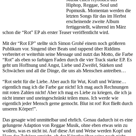
Hiphop, Reggae, Soul und
Popmusik. Momentan werden die
letzten Songs für das im Herbst
erscheinende zweite Album
fertiggestellt, während im März
schon die “Rot” EP als erster Teaser veröffentlicht wird.
Mit der “Rot EP” stellte sich Simon Grohé einem noch größeren
Publikum vor. Singend über Beats und rappend über Riddims
verbreitet er weiterhin seine Message und nutzt das Motto, die Farbe
“Rot” als eben so farbigen Faden durch die vier Track starke EP. Es
geht um Hoffnung und Angst, Liebe und Zweifel, Stärken und
Schwächen und all die Dinge, die uns als Menschen antreiben…
“Rot steht für die Liebe. Aber auch für Wut, Kraft und Wärme…
eigentlich mag ich die Farbe gar nicht! Ich mag auch Rechnungen
mit roten Zahlen nicht! Aber ich mag es Liebe zu kriegen, die ich ja
nicht immer und uneingeschränkt teilen muss. Ich werde wie
eigentlich jeder Mensch gerne gemocht. Blut ist rot! Rot fließt durch
unseren Körper!”.
Das gesagte wird unmittelbar und ehrlich. Genau dadurch ist es eine
gelungene Adaption von Reggae Musik, ohne eben etwas sein zu
wollen, was es nicht ist. Auf diese Art und Weise werden Kopf und