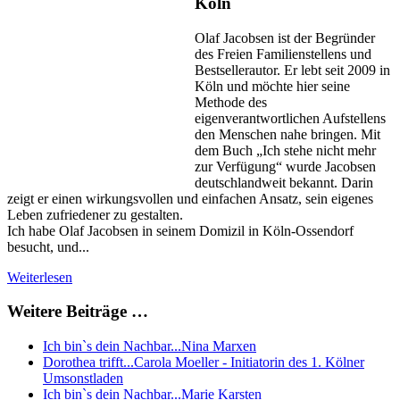
Köln
Olaf Jacobsen ist der Begründer
des Freien Familienstellens und
Bestsellerautor. Er lebt seit 2009 in
Köln und möchte hier seine
Methode des
eigenverantwortlichen Aufstellens
den Menschen nahe bringen. Mit
dem Buch „Ich stehe nicht mehr
zur Verfügung“ wurde Jacobsen
deutschlandweit bekannt. Darin
zeigt er einen wirkungsvollen und einfachen Ansatz, sein eigenes
Leben zufriedener zu gestalten.
Ich habe Olaf Jacobsen in seinem Domizil in Köln-Ossendorf
besucht, und...
Weiterlesen
Weitere Beiträge …
Ich bin`s dein Nachbar...Nina Marxen
Dorothea trifft...Carola Moeller - Initiatorin des 1. Kölner
Umsonstladen
Ich bin`s dein Nachbar...Marie Karsten