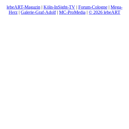
lebeART-Magazin
|
Köln-InSight-TV
|
Forum-Cologne
|
Mega-
Herz
|
Galerie-Graf-Adolf
|
MC-ProMedia
|
© 2026 lebeART