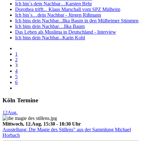
Ich bin`s dein Nachbar…Karsten Behr
Dorothea trifft... Klaus Marschall vom SPZ Mülheim
Ich bin`s…dein Nachbar - Jürgen Rißmann
Ich bins dein Nachbar...Ilka Baum in den Mülheimer Stimmen
Ich bins dein Nachbar…Ilka Baum
Das Leben als Muslima in Deutschland - Interview
Ich bins dein Nachbar...Karin Kohl
1
2
3
4
5
6
Köln Termine
12
Aug.
Mittwoch, 12.Aug. 15:30 - 18:30 Uhr
Ausstellung: Die Magie des Stillens" aus der Sammlung Michael
Horbach