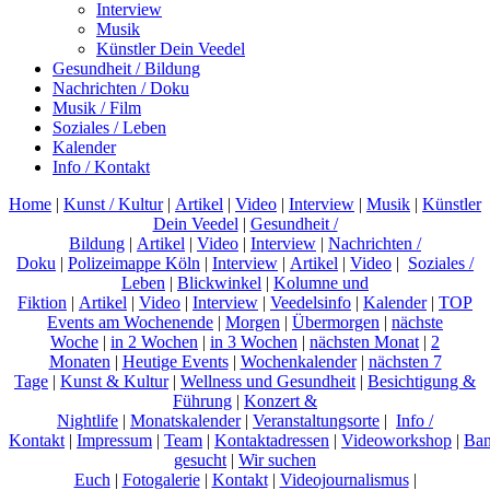
Interview
Musik
Künstler Dein Veedel
Gesundheit / Bildung
Nachrichten / Doku
Musik / Film
Soziales / Leben
Kalender
Info / Kontakt
Home
|
Kunst / Kultur
|
Artikel
|
Video
|
Interview
|
Musik
|
Künstler
Dein Veedel
|
Gesundheit /
Bildung
|
Artikel
|
Video
|
Interview
|
Nachrichten /
Doku
|
Polizeimappe Köln
|
Interview
|
Artikel
|
Video
|
Soziales /
Leben
|
Blickwinkel
|
Kolumne und
Fiktion
|
Artikel
|
Video
|
Interview
|
Veedelsinfo
|
Kalender
|
TOP
Events am Wochenende
|
Morgen
|
Übermorgen
|
nächste
Woche
|
in 2 Wochen
|
in 3 Wochen
|
nächsten Monat
|
2
Monaten
|
Heutige Events
|
Wochenkalender
|
nächsten 7
Tage
|
Kunst & Kultur
|
Wellness und Gesundheit
|
Besichtigung &
Führung
|
Konzert &
Nightlife
|
Monatskalender
|
Veranstaltungsorte
|
Info /
Kontakt
|
Impressum
|
Team
|
Kontaktadressen
|
Videoworkshop
|
Ban
gesucht
|
Wir suchen
Euch
|
Fotogalerie
|
Kontakt
|
Videojournalismus
|