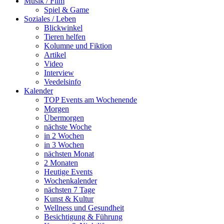
Musik / Film
Spiel & Game
Soziales / Leben
Blickwinkel
Tieren helfen
Kolumne und Fiktion
Artikel
Video
Interview
Veedelsinfo
Kalender
TOP Events am Wochenende
Morgen
Übermorgen
nächste Woche
in 2 Wochen
in 3 Wochen
nächsten Monat
2 Monaten
Heutige Events
Wochenkalender
nächsten 7 Tage
Kunst & Kultur
Wellness und Gesundheit
Besichtigung & Führung