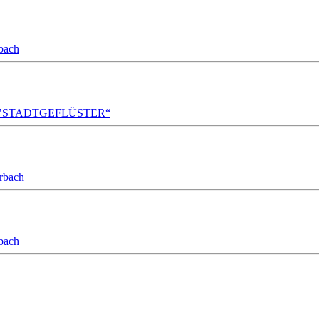
bach
A!DA! "STADTGEFLÜSTER“
orbach
bach