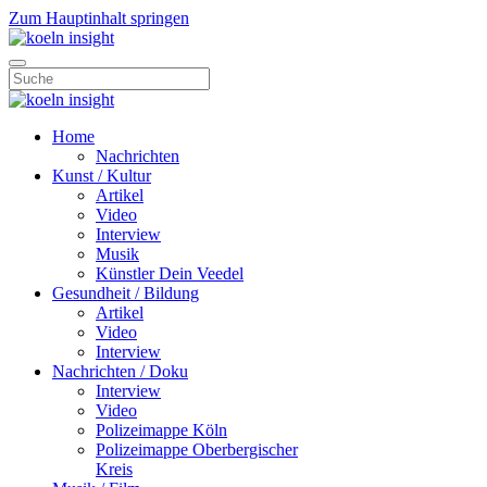
Zum Hauptinhalt springen
Home
Nachrichten
Kunst / Kultur
Artikel
Video
Interview
Musik
Künstler Dein Veedel
Gesundheit / Bildung
Artikel
Video
Interview
Nachrichten / Doku
Interview
Video
Polizeimappe Köln
Polizeimappe Oberbergischer
Kreis