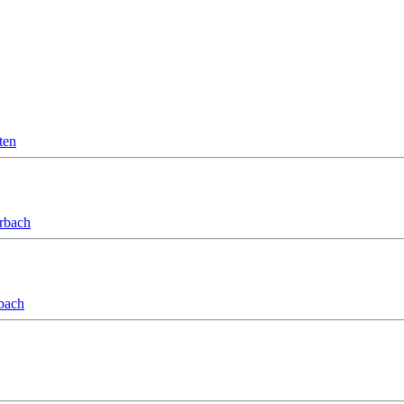
ten
orbach
bach