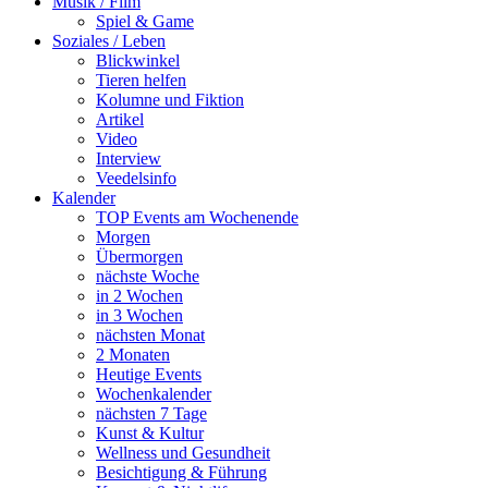
Musik / Film
Spiel & Game
Soziales / Leben
Blickwinkel
Tieren helfen
Kolumne und Fiktion
Artikel
Video
Interview
Veedelsinfo
Kalender
TOP Events am Wochenende
Morgen
Übermorgen
nächste Woche
in 2 Wochen
in 3 Wochen
nächsten Monat
2 Monaten
Heutige Events
Wochenkalender
nächsten 7 Tage
Kunst & Kultur
Wellness und Gesundheit
Besichtigung & Führung