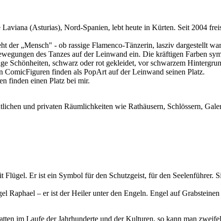
 Laviana (Asturias), Nord-Spanien, lebt heute in Kürten. Seit 2004 fr
ht der „Mensch" - ob rassige Flamenco-Tänzerin, lasziv dargestellt w
 Bewegungen des Tanzes auf der Leinwand ein. Die kräftigen Farben s
e Schönheiten, schwarz oder rot gekleidet, vor schwarzem Hintergrund
en ComicFiguren finden als PopArt auf der Leinwand seinen Platz.
 finden einen Platz bei mir.
ntlichen und privaten Räumlichkeiten wie Rathäusern, Schlössern, Galer
 Flügel. Er ist ein Symbol für den Schutzgeist, für den Seelenführer. S
l Raphael – er ist der Heiler unter den Engeln. Engel auf Grabsteinen 
atten im Laufe der Jahrhunderte und der Kulturen, so kann man zweife