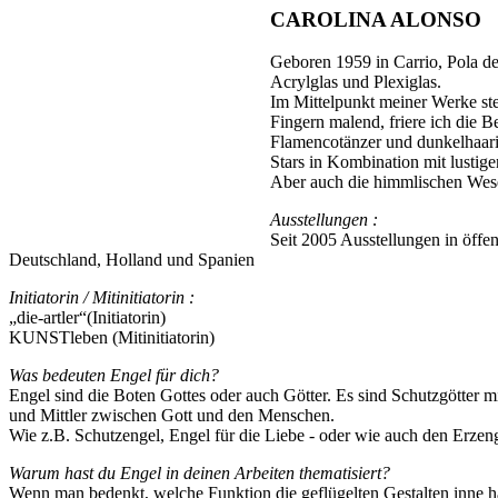
CAROLINA ALONSO
Geboren 1959 in Carrio, Pola de
Acrylglas und Plexiglas.
Im Mittelpunkt meiner Werke ste
Fingern malend, friere ich die
Flamencotänzer und dunkelhaarig
Stars in Kombination mit lustig
Aber auch die himmlischen Wesen
Ausstellungen :
Seit 2005 Ausstellungen in öffe
Deutschland, Holland und Spanien
Initiatorin / Mitinitiatorin :
„die-artler“(Initiatorin)
KUNSTleben (Mitinitiatorin)
Was bedeuten Engel für dich?
Engel sind die Boten Gottes oder auch Götter. Es sind Schutzgötter mit
und Mittler zwischen Gott und den Menschen.
Wie z.B. Schutzengel, Engel für die Liebe - oder wie auch den Erzenge
Warum hast du Engel in deinen Arbeiten thematisiert?
Wenn man bedenkt, welche Funktion die geflügelten Gestalten inne h