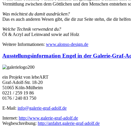
Vermittlung zwischen dem Göttlichen und den Menschen entstehen soll
Was möchtest du damit ausdrücken?
Das es auch anderen Wesen gibt, die dir zur Seite stehn, die dir helfe
Welche Technik verwendest du?
Öl & Acryl auf Leinwand sowie auf Holz
Weitere Informationen:
www.alonso-design.de
Ausstellungsinformation Engel in der Galerie-Graf-A
ein Projekt von lebeART
Graf-Adolf-Str. 18-20
51065 Köln-Mülheim
0221 / 259 19 86
0176 / 240 83 750
E-Mail:
info@galerie-graf-adolf.de
Internet:
http://www.galerie-graf-adolf.de
Wegbeschreibung:
http://anfahrt.galerie-graf-adolf.de