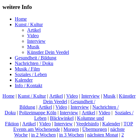
weitere Info
Home
Kunst / Kultur
Artikel
Video
Interview
Musik
Künstler Dein Veedel
Gesundheit / Bildung
Nachrichten / Doku
Musik / Film
Soziales / Leben
Kalender
Info / Kontakt
Home
|
Kunst / Kultur
|
Artikel
|
Video
|
Interview
|
Musik
|
Künstler
Dein Veedel
|
Gesundheit /
Bildung
|
Artikel
|
Video
|
Interview
|
Nachrichten /
Doku
|
Polizeimappe Köln
|
Interview
|
Artikel
|
Video
|
Soziales /
Leben
|
Blickwinkel
|
Kolumne und
Fiktion
|
Artikel
|
Video
|
Interview
|
Veedelsinfo
|
Kalender
|
TOP
Events am Wochenende
|
Morgen
|
Übermorgen
|
nächste
Woche
|
in 2 Wochen
|
in 3 Wochen
|
nächsten Monat
|
2