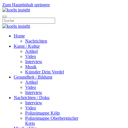
Zum Hauptinhalt springen
Home
Nachrichten
Kunst / Kultur
Artikel
Video
Interview
Musik
Künstler Dein Veedel
Gesundheit / Bildung
Artikel
Video
Interview
Nachrichten / Doku
Interview
Video
Polizeimappe Köln
Polizeimappe Oberbergischer
Kreis