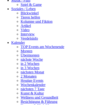
Musik / Film
Spiel & Game
Soziales / Leben
Blickwinkel
Tieren helfen
Kolumne und Fiktion
Artikel
Video
Interview
Veedelsinfo
Kalender
TOP Events am Wochenende
Morgen
Übermorgen
nächste Woche
in 2 Wochen
in 3 Wochen
nächsten Monat
2 Monaten
Heutige Events
Wochenkalender
nächsten 7 Tage
Kunst & Kultur
Wellness und Gesundheit
Besichtigung & Führung