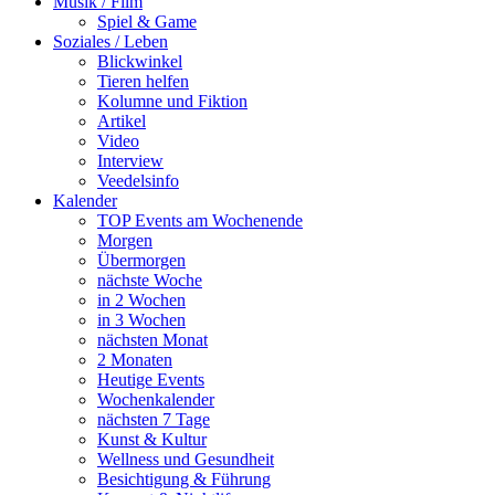
Musik / Film
Spiel & Game
Soziales / Leben
Blickwinkel
Tieren helfen
Kolumne und Fiktion
Artikel
Video
Interview
Veedelsinfo
Kalender
TOP Events am Wochenende
Morgen
Übermorgen
nächste Woche
in 2 Wochen
in 3 Wochen
nächsten Monat
2 Monaten
Heutige Events
Wochenkalender
nächsten 7 Tage
Kunst & Kultur
Wellness und Gesundheit
Besichtigung & Führung