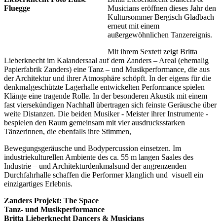
Musicians eröffnen dieses Jahr den
Kultursommer Bergisch Gladbach
erneut mit einem
außergewöhnlichen Tanzereignis.
Mit ihrem Sextett zeigt Britta
Lieberknecht im Kalandersaal auf dem Zanders – Areal (ehemalig
Papierfabrik Zanders) eine Tanz – und Musikperformance, die aus
der Architektur und ihrer Atmosphäre schöpft. In der eigens für die
denkmalgeschützte Lagerhalle entwickelten Performance spielen
Klänge eine tragende Rolle. In der besonderen Akustik mit einem
fast viersekündigen Nachhall übertragen sich feinste Geräusche über
weite Distanzen. Die beiden Musiker - Meister ihrer Instrumente -
bespielen den Raum gemeinsam mit vier ausdrucksstarken
Tänzerinnen, die ebenfalls ihre Stimmen,
Bewegungsgeräusche und Bodypercussion einsetzen. Im
industriekulturellen Ambiente des ca. 55 m langen Saales des
Industrie – und Architekturdenkmalsund der angrenzenden
Durchfahrhalle schaffen die Performer klanglich und visuell ein
einzigartiges Erlebnis.
Zanders Projekt: The Space
Tanz- und Musikperformance
Britta Lieberknecht Dancers & Musicians