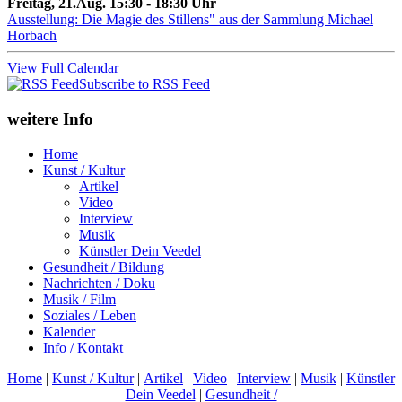
Freitag, 21.Aug. 15:30 - 18:30 Uhr
Ausstellung: Die Magie des Stillens" aus der Sammlung Michael
Horbach
View Full Calendar
Subscribe to RSS Feed
weitere Info
Home
Kunst / Kultur
Artikel
Video
Interview
Musik
Künstler Dein Veedel
Gesundheit / Bildung
Nachrichten / Doku
Musik / Film
Soziales / Leben
Kalender
Info / Kontakt
Home
|
Kunst / Kultur
|
Artikel
|
Video
|
Interview
|
Musik
|
Künstler
Dein Veedel
|
Gesundheit /