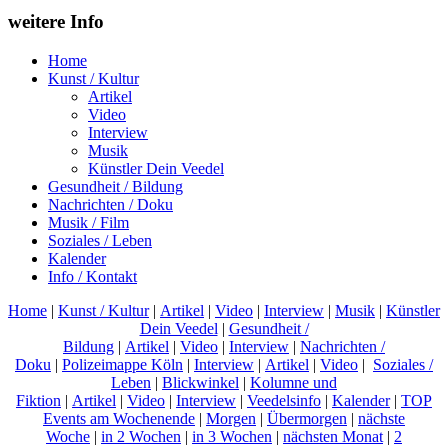
weitere Info
Home
Kunst / Kultur
Artikel
Video
Interview
Musik
Künstler Dein Veedel
Gesundheit / Bildung
Nachrichten / Doku
Musik / Film
Soziales / Leben
Kalender
Info / Kontakt
Home
|
Kunst / Kultur
|
Artikel
|
Video
|
Interview
|
Musik
|
Künstler
Dein Veedel
|
Gesundheit /
Bildung
|
Artikel
|
Video
|
Interview
|
Nachrichten /
Doku
|
Polizeimappe Köln
|
Interview
|
Artikel
|
Video
|
Soziales /
Leben
|
Blickwinkel
|
Kolumne und
Fiktion
|
Artikel
|
Video
|
Interview
|
Veedelsinfo
|
Kalender
|
TOP
Events am Wochenende
|
Morgen
|
Übermorgen
|
nächste
Woche
|
in 2 Wochen
|
in 3 Wochen
|
nächsten Monat
|
2