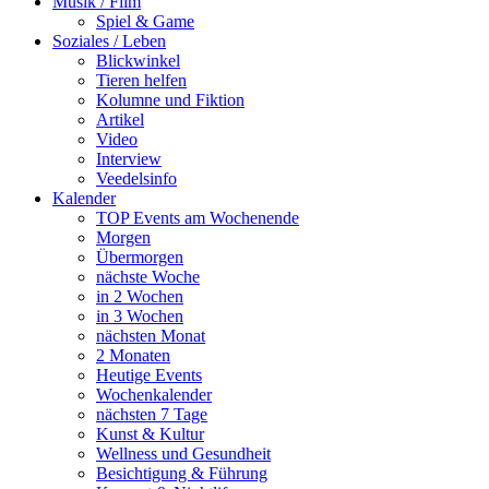
Musik / Film
Spiel & Game
Soziales / Leben
Blickwinkel
Tieren helfen
Kolumne und Fiktion
Artikel
Video
Interview
Veedelsinfo
Kalender
TOP Events am Wochenende
Morgen
Übermorgen
nächste Woche
in 2 Wochen
in 3 Wochen
nächsten Monat
2 Monaten
Heutige Events
Wochenkalender
nächsten 7 Tage
Kunst & Kultur
Wellness und Gesundheit
Besichtigung & Führung