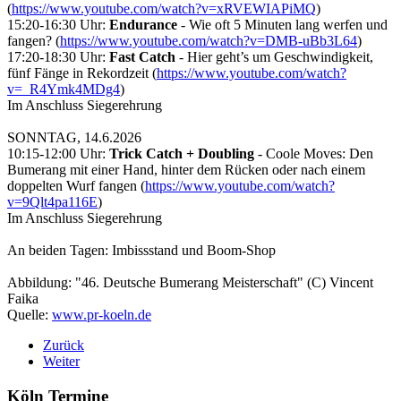
(
https://www.youtube.com/watch?v=xRVEWIAPiMQ
)
15:20-16:30 Uhr:
Endurance
- Wie oft 5 Minuten lang werfen und
fangen? (
https://www.youtube.com/watch?v=DMB-uBb3L64
)
17:20-18:30 Uhr:
Fast Catch
- Hier geht’s um Geschwindigkeit,
fünf Fänge in Rekordzeit (
https://www.youtube.com/watch?
v=_R4Ymk4MDg4
)
Im Anschluss Siegerehrung
SONNTAG, 14.6.2026
10:15-12:00 Uhr:
Trick Catch + Doubling
- Coole Moves: Den
Bumerang mit einer Hand, hinter dem Rücken oder nach einem
doppelten Wurf fangen (
https://www.youtube.com/watch?
v=9Qlt4pa116E
)
Im Anschluss Siegerehrung
An beiden Tagen: Imbissstand und Boom-Shop
Abbildung: "46. Deutsche Bumerang Meisterschaft" (C) Vincent
Faika
Quelle:
www.pr-koeln.de
Zurück
Weiter
Köln Termine