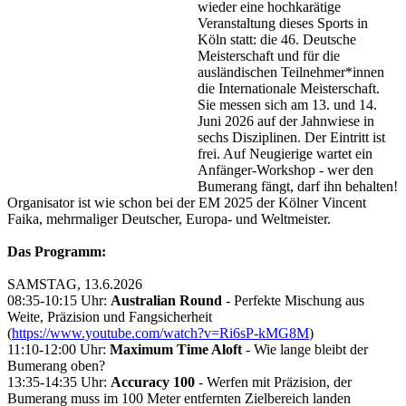
wieder eine hochkarätige
Veranstaltung dieses Sports in
Köln statt: die 46. Deutsche
Meisterschaft und für die
ausländischen Teilnehmer*innen
die Internationale Meisterschaft.
Sie messen sich am 13. und 14.
Juni 2026 auf der Jahnwiese in
sechs Disziplinen. Der Eintritt ist
frei. Auf Neugierige wartet ein
Anfänger-Workshop - wer den
Bumerang fängt, darf ihn behalten!
Organisator ist wie schon bei der EM 2025 der Kölner Vincent
Faika, mehrmaliger Deutscher, Europa- und Weltmeister.
Das Programm:
SAMSTAG, 13.6.2026
08:35-10:15 Uhr:
Australian Round
- Perfekte Mischung aus
Weite, Präzision und Fangsicherheit
(
https://www.youtube.com/watch?v=Ri6sP-kMG8M
)
11:10-12:00 Uhr:
Maximum Time Aloft
- Wie lange bleibt der
Bumerang oben?
13:35-14:35 Uhr:
Accuracy 100
- Werfen mit Präzision, der
Bumerang muss im 100 Meter entfernten Zielbereich landen