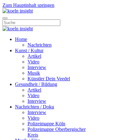
Zum Hauptinhalt springen
Home
Nachrichten
Kunst / Kultur
Artikel
Video
Interview
Musik
Künstler Dein Veedel
Gesundheit / Bildung
Artikel
Video
Interview
Nachrichten / Doku
Interview
Video
Polizeimappe Köln
Polizeimappe Oberbergischer
Kreis