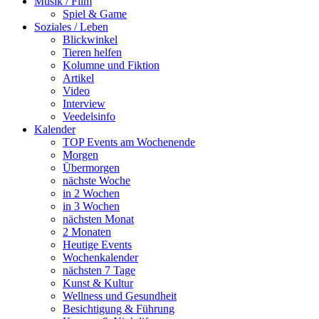
Musik / Film
Spiel & Game
Soziales / Leben
Blickwinkel
Tieren helfen
Kolumne und Fiktion
Artikel
Video
Interview
Veedelsinfo
Kalender
TOP Events am Wochenende
Morgen
Übermorgen
nächste Woche
in 2 Wochen
in 3 Wochen
nächsten Monat
2 Monaten
Heutige Events
Wochenkalender
nächsten 7 Tage
Kunst & Kultur
Wellness und Gesundheit
Besichtigung & Führung