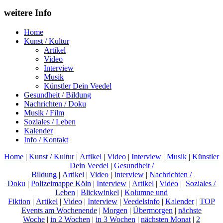
weitere Info
Home
Kunst / Kultur
Artikel
Video
Interview
Musik
Künstler Dein Veedel
Gesundheit / Bildung
Nachrichten / Doku
Musik / Film
Soziales / Leben
Kalender
Info / Kontakt
Home
|
Kunst / Kultur
|
Artikel
|
Video
|
Interview
|
Musik
|
Künstler
Dein Veedel
|
Gesundheit /
Bildung
|
Artikel
|
Video
|
Interview
|
Nachrichten /
Doku
|
Polizeimappe Köln
|
Interview
|
Artikel
|
Video
|
Soziales /
Leben
|
Blickwinkel
|
Kolumne und
Fiktion
|
Artikel
|
Video
|
Interview
|
Veedelsinfo
|
Kalender
|
TOP
Events am Wochenende
|
Morgen
|
Übermorgen
|
nächste
Woche
|
in 2 Wochen
|
in 3 Wochen
|
nächsten Monat
|
2