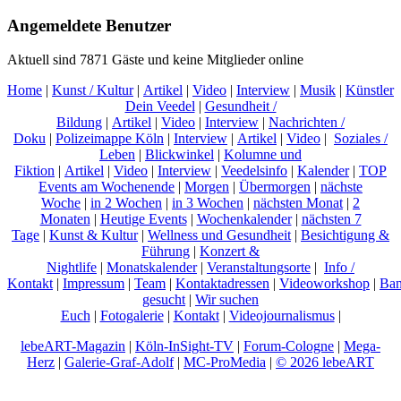
Angemeldete Benutzer
Aktuell sind 7871 Gäste und keine Mitglieder online
Home
|
Kunst / Kultur
|
Artikel
|
Video
|
Interview
|
Musik
|
Künstler
Dein Veedel
|
Gesundheit /
Bildung
|
Artikel
|
Video
|
Interview
|
Nachrichten /
Doku
|
Polizeimappe Köln
|
Interview
|
Artikel
|
Video
|
Soziales /
Leben
|
Blickwinkel
|
Kolumne und
Fiktion
|
Artikel
|
Video
|
Interview
|
Veedelsinfo
|
Kalender
|
TOP
Events am Wochenende
|
Morgen
|
Übermorgen
|
nächste
Woche
|
in 2 Wochen
|
in 3 Wochen
|
nächsten Monat
|
2
Monaten
|
Heutige Events
|
Wochenkalender
|
nächsten 7
Tage
|
Kunst & Kultur
|
Wellness und Gesundheit
|
Besichtigung &
Führung
|
Konzert &
Nightlife
|
Monatskalender
|
Veranstaltungsorte
|
Info /
Kontakt
|
Impressum
|
Team
|
Kontaktadressen
|
Videoworkshop
|
Ban
gesucht
|
Wir suchen
Euch
|
Fotogalerie
|
Kontakt
|
Videojournalismus
|
lebeART-Magazin
|
Köln-InSight-TV
|
Forum-Cologne
|
Mega-
Herz
|
Galerie-Graf-Adolf
|
MC-ProMedia
|
© 2026 lebeART