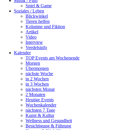
Musik / Film
Spiel & Game
Soziales / Leben
Blickwinkel
Tieren helfen
Kolumne und Fiktion
Artikel
Video
Interview
Veedelsinfo
Kalender
TOP Events am Wochenende
Morgen
Übermorgen
nächste Woche
in 2 Wochen
in 3 Wochen
nächsten Monat
2 Monaten
Heutige Events
Wochenkalender
nächsten 7 Tage
Kunst & Kultur
Wellness und Gesundheit
Besichtigung & Führung