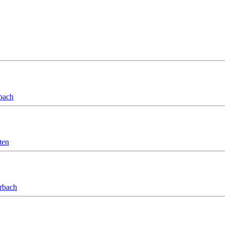
bach
ten
orbach