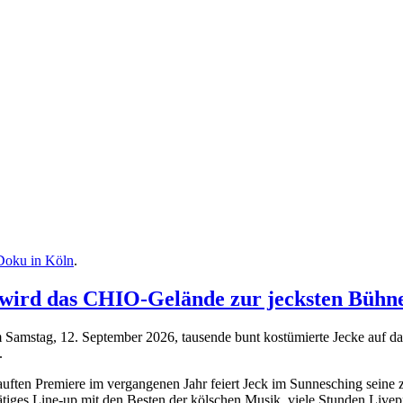
Doku in Köln
.
wird das CHIO-Gelände zur jecksten Bühne d
Samstag, 12. September 2026, tausende bunt kostümierte Jecke auf da
.
uften Premiere im vergangenen Jahr feiert Jeck im Sunnesching seine z
tiges Line-up mit den Besten der kölschen Musik, viele Stunden Livep