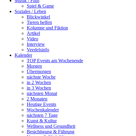
Musik / Film
Spiel & Game
Soziales / Leben
Blickwinkel
Tieren helfen
Kolumne und Fiktion
Artikel
Video
Interview
Veedelsinfo
Kalender
TOP Events am Wochenende
Morgen
Übermorgen
nächste Woche
in 2 Wochen
in 3 Wochen
nächsten Monat
2 Monaten
Heutige Events
Wochenkalender
nächsten 7 Tage
Kunst & Kultur
Wellness und Gesundheit
Besichtigung & Führung