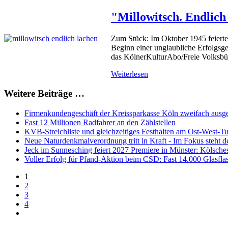
"Millowitsch. Endlich
Zum Stück: Im Oktober 1945 feierte
Beginn einer unglaubliche Erfolgsg
das KölnerKulturAbo/Freie Volksb
Weiterlesen
Weitere Beiträge …
Firmenkundengeschäft der Kreissparkasse Köln zweifach ausg
Fast 12 Millionen Radfahrer an den Zählstellen
KVB-Streichliste und gleichzeitiges Festhalten am Ost-West-T
Neue Naturdenkmalverordnung tritt in Kraft - Im Fokus steht d
Jeck im Sunnesching feiert 2027 Premiere in Münster: Kölsch
Voller Erfolg für Pfand-Aktion beim CSD: Fast 14.000 Glasfl
1
2
3
4