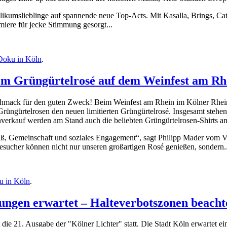
likumslieblinge auf spannende neue Top-Acts. Mit Kasalla, Brings, C
miere für jecke Stimmung gesorgt...
Doku in Köln
.
em Grüngürtelrosé auf dem Weinfest am Rh
hmack für den guten Zweck! Beim Weinfest am Rhein im Kölner Rheinau
rüngürtelrosen den neuen limitierten Grüngürtelrosé. Insgesamt stehen
erkauf werden am Stand auch die beliebten Grüngürtelrosen-Shirts a
aß, Gemeinschaft und soziales Engagement“, sagt Philipp Mader vom Vo
Besucher können nicht nur unseren großartigen Rosé genießen, sondern..
u in Köln
.
ungen erwartet – Halteverbotszonen beacht
die 21. Ausgabe der "Kölner Lichter" statt. Die Stadt Köln erwartet 