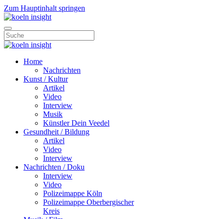
Zum Hauptinhalt springen
Home
Nachrichten
Kunst / Kultur
Artikel
Video
Interview
Musik
Künstler Dein Veedel
Gesundheit / Bildung
Artikel
Video
Interview
Nachrichten / Doku
Interview
Video
Polizeimappe Köln
Polizeimappe Oberbergischer
Kreis