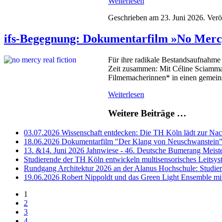
Weiterlesen
Geschrieben am
23. Juni 2026
. Verö
ifs-Begegnung: Dokumentarfilm »No Mer
Für ihre radikale Bestandsaufnahme 
Zeit zusammen: Mit Céline Sciamma,
Filmemacherinnen* in einen gemeinsam
Weiterlesen
Weitere Beiträge …
03.07.2026 Wissenschaft entdecken: Die TH Köln lädt zur Nac
18.06.2026 Dokumentarfilm "Der Klang von Neuschwanstein
13. &14. Juni 2026 Jahnwiese - 46. Deutsche Bumerang Meiste
Studierende der TH Köln entwickeln multisensorisches Leitsyst
Rundgang Architektur 2026 an der Alanus Hochschule: Studiere
19.06.2026 Robert Nippoldt und das Green Light Ensemble mi
1
2
3
4