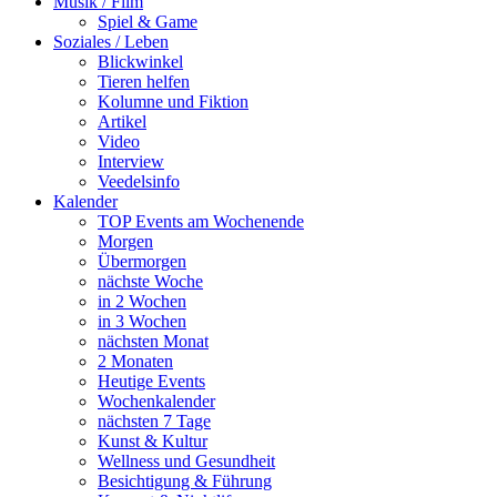
Musik / Film
Spiel & Game
Soziales / Leben
Blickwinkel
Tieren helfen
Kolumne und Fiktion
Artikel
Video
Interview
Veedelsinfo
Kalender
TOP Events am Wochenende
Morgen
Übermorgen
nächste Woche
in 2 Wochen
in 3 Wochen
nächsten Monat
2 Monaten
Heutige Events
Wochenkalender
nächsten 7 Tage
Kunst & Kultur
Wellness und Gesundheit
Besichtigung & Führung