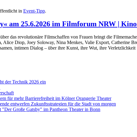
ffentlicht in
Event-Tipp
.
cy« am 25.6.2026 im Filmforum NRW | Ki
über das revolutionäre Filmschaffen von Frauen bringt die Filmemacher
 Alice Diop, Joey Soloway, Nina Menkes, Valie Export, Catherine Brei
en, intimen Dialog – über ihre Kunst, ihre Wut, ihre Verletzlichkeit un
ht der Technik 2026 ein
"
rschaft
em für mehr Barrierefreiheit im Kölner Orangerie Theater
nde entwerfen Zukunftsstrategien für die Stadt von morgen
t "Der Große Gatsby" im Pantheon Theater in Bonn