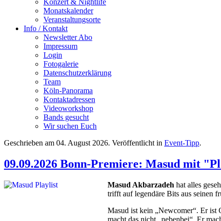
Konzert & Nightlife
Monatskalender
Veranstaltungsorte
Info / Kontakt
Newsletter Abo
Impressum
Login
Fotogalerie
Datenschutzerklärung
Team
Köln-Panorama
Kontaktadressen
Videoworkshop
Bands gesucht
Wir suchen Euch
Geschrieben am
04. August 2026
. Veröffentlicht in
Event-Tipp
.
09.09.2026 Bonn-Premiere: Masud mit "Pl
Masud Akbarzadeh
hat alles geseh
trifft auf legendäre Bits aus seine
Masud ist kein „Newcomer“. Er ist 
macht das nicht „nebenbei“. Er macht