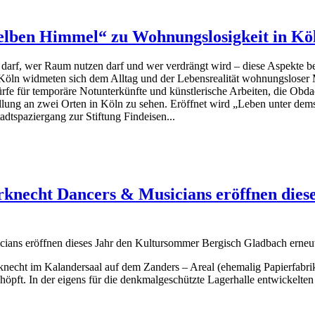
selben Himmel“ zu Wohnungslosigkeit in Kö
 darf, wer Raum nutzen darf und wer verdrängt wird – diese Aspekte bet
H Köln widmeten sich dem Alltag und der Lebensrealität wohnungslose
fe für temporäre Notunterkünfte und künstlerische Arbeiten, die Obdac
ellung an zwei Orten in Köln zu sehen. Eröffnet wird „Leben unter 
adtspaziergang zur Stiftung Findeisen...
erknecht Dancers & Musicians eröffnen die
cians eröffnen dieses Jahr den Kultursommer Bergisch Gladbach erneu
erknecht im Kalandersaal auf dem Zanders – Areal (ehemalig Papierfabr
höpft. In der eigens für die denkmalgeschützte Lagerhalle entwickelte