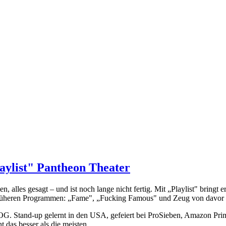
aylist" Pantheon Theater
en, alles gesagt – und ist noch lange nicht fertig. Mit „Playlist" brin
n früheren Programmen: „Fame", „Fucking Famous" und Zeug von davor – 
OG. Stand-up gelernt in den USA, gefeiert bei ProSieben, Amazon Prim
 das besser als die meisten.