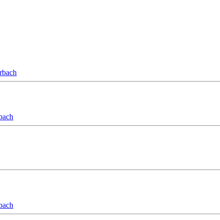
orbach
bach
bach