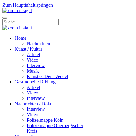
Zum Hauptinhalt springen
Home
Nachrichten
Kunst / Kultur
Artikel
Video
Interview
Musik
Künstler Dein Veedel
Gesundheit / Bildung
Artikel
Video
Interview
Nachrichten / Doku
Interview
Video
Polizeimappe Köln
Polizeimappe Oberbergischer
Kreis