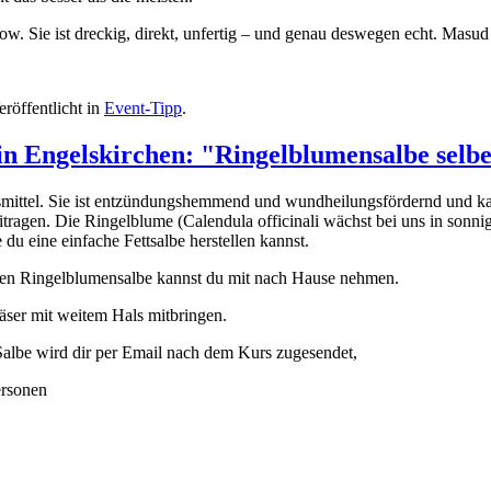
how. Sie ist dreckig, direkt, unfertig – und genau deswegen echt. Masud li
eröffentlicht in
Event-Tipp
.
in Engelskirchen: "Ringelblumensalbe selb
usmittel. Sie ist entzündungshemmend und wundheilungsfördernd und k
itragen. Die Ringelblume (Calendula officinali wächst bei uns in sonn
du eine einfache Fettsalbe herstellen kannst.
ten Ringelblumensalbe kannst du mit nach Hause nehmen.
läser mit weitem Hals mitbringen.
 Salbe wird dir per Email nach dem Kurs zugesendet,
ersonen