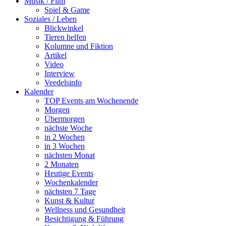
Musik / Film
Spiel & Game
Soziales / Leben
Blickwinkel
Tieren helfen
Kolumne und Fiktion
Artikel
Video
Interview
Veedelsinfo
Kalender
TOP Events am Wochenende
Morgen
Übermorgen
nächste Woche
in 2 Wochen
in 3 Wochen
nächsten Monat
2 Monaten
Heutige Events
Wochenkalender
nächsten 7 Tage
Kunst & Kultur
Wellness und Gesundheit
Besichtigung & Führung