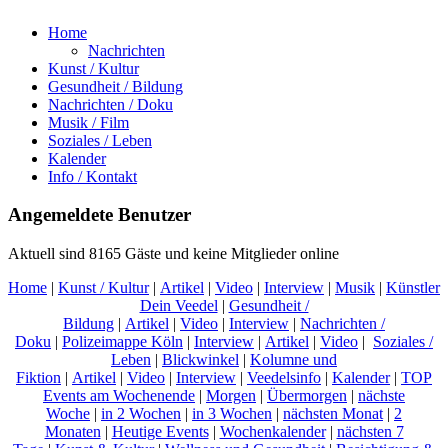
Home
Nachrichten
Kunst / Kultur
Gesundheit / Bildung
Nachrichten / Doku
Musik / Film
Soziales / Leben
Kalender
Info / Kontakt
Angemeldete Benutzer
Aktuell sind 8165 Gäste und keine Mitglieder online
Home
|
Kunst / Kultur
|
Artikel
|
Video
|
Interview
|
Musik
|
Künstler
Dein Veedel
|
Gesundheit /
Bildung
|
Artikel
|
Video
|
Interview
|
Nachrichten /
Doku
|
Polizeimappe Köln
|
Interview
|
Artikel
|
Video
|
Soziales /
Leben
|
Blickwinkel
|
Kolumne und
Fiktion
|
Artikel
|
Video
|
Interview
|
Veedelsinfo
|
Kalender
|
TOP
Events am Wochenende
|
Morgen
|
Übermorgen
|
nächste
Woche
|
in 2 Wochen
|
in 3 Wochen
|
nächsten Monat
|
2
Monaten
|
Heutige Events
|
Wochenkalender
|
nächsten 7