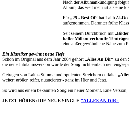
Nach der Albumankündigung folgt nu
Album, das weit mehr ist als eine k
Für
„25 - Best Of“
hat Laith Al-De
aufgenommen. Darunter frühe Klass
Seit seinem Durchbruch mit
„Bilder
halbe Million verkaufte Tonträge
eine außergewöhnliche Nähe zum P
Ein Klassiker gewinnt neue Tiefe
Schon im Original aus dem Jahr 2004 gehört
„Alles An Dir“
zu den S
die neue Jubiläumsversion wurde der Song nicht einfach neu eingespi
Getragen von Laiths Stimme und opulenten Streichern entfaltet
„Alle
weiter: größer, reifer, nuancierter - ganz im Hier und Jetzt.
So wird aus einem bekannten Song ein neuer Moment. Eine Version, di
JETZT HÖREN: DIE NEUE SINGLE
"ALLES AN DIR“