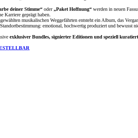
arbe deiner Stimme“
oder
„Paket Hoffnung“
werden in neuen Fassung
ne Karriere geprägt haben.
sgewählten musikalischen Weggefährten entsteht ein Album, das Verga
e Standortbestimmung: emotional, hochwertig produziert und bewusst ni
usive
exklusiver Bundles, signierter Editionen und speziell kurati
BESTELLBAR