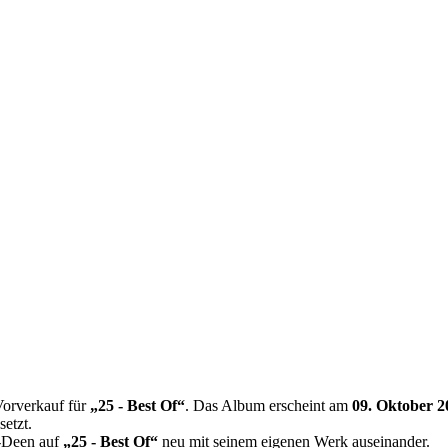
 Vorverkauf für
„25 - Best Of“
. Das Album erscheint am
09. Oktober 2
etzt.
Al-Deen auf
„25 - Best Of“
neu mit seinem eigenen Werk auseinander.