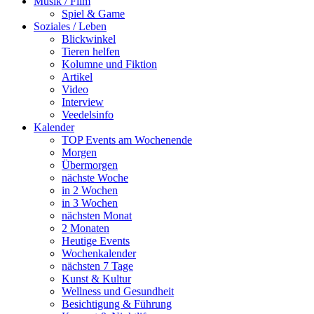
Musik / Film
Spiel & Game
Soziales / Leben
Blickwinkel
Tieren helfen
Kolumne und Fiktion
Artikel
Video
Interview
Veedelsinfo
Kalender
TOP Events am Wochenende
Morgen
Übermorgen
nächste Woche
in 2 Wochen
in 3 Wochen
nächsten Monat
2 Monaten
Heutige Events
Wochenkalender
nächsten 7 Tage
Kunst & Kultur
Wellness und Gesundheit
Besichtigung & Führung