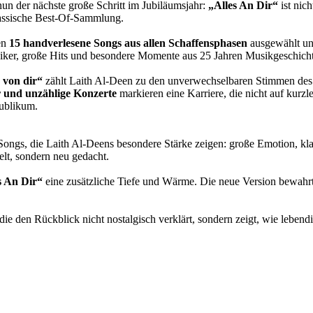
n der nächste große Schritt im Jubiläumsjahr:
„Alles An Dir“
ist nic
lassische Best-Of-Sammlung.
en
15 handverlesene Songs aus allen Schaffensphasen
ausgewählt und
iker, große Hits und besondere Momente aus 25 Jahren Musikgeschicht
 von dir“
zählt Laith Al-Deen zu den unverwechselbaren Stimmen des
r und unzählige Konzerte
markieren eine Karriere, die nicht auf kurz
ublikum.
ongs, die Laith Al-Deens besondere Stärke zeigen: große Emotion, kl
elt, sondern neu gedacht.
s An Dir“
eine zusätzliche Tiefe und Wärme. Die neue Version bewahrt 
e den Rückblick nicht nostalgisch verklärt, sondern zeigt, wie lebend