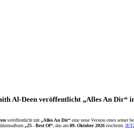
aith Al-Deen veröffentlicht „Alles An Dir“
een
veröffentlicht mit
„Alles An Dir“
eine neue Version eines seiner b
biläumsalbum
„25 - Best Of“
, das am
09. Oktober 2026
erscheint.
JET