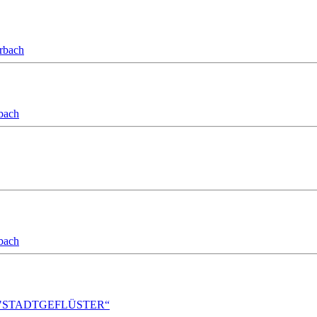
orbach
bach
bach
A!DA! "STADTGEFLÜSTER“