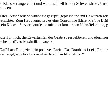
ie Klassiker angeschaut und waren schnell bei der Schweinshaxe. Unser 
rbinden.“
Ofen. Anschließend wurde sie gezupft, gepresst und mit Gewürzen wie
zichtet. Zum Hauptgang gab es eine Consommé (klare, kräftige Brühe).
 ein Kölsch. Serviert wurde sie mit einer knusprigen Kartoffelpraline,
deutet für mich, die Erwartungen der Gäste zu respektieren und gleichz
tscheidend“, so Maximilian Lorenz.
Gaffel am Dom, zieht ein positives Fazit: „Das Brauhaus ist ein Ort d
z zeigt, welches Potenzial in dieser Tradition steckt.“