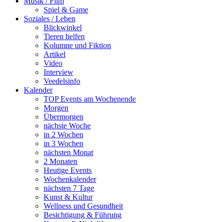
Musik / Film
Spiel & Game
Soziales / Leben
Blickwinkel
Tieren helfen
Kolumne und Fiktion
Artikel
Video
Interview
Veedelsinfo
Kalender
TOP Events am Wochenende
Morgen
Übermorgen
nächste Woche
in 2 Wochen
in 3 Wochen
nächsten Monat
2 Monaten
Heutige Events
Wochenkalender
nächsten 7 Tage
Kunst & Kultur
Wellness und Gesundheit
Besichtigung & Führung