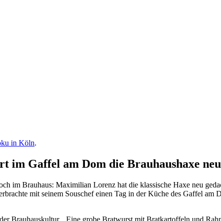
ku in Köln
.
ert im Gaffel am Dom die Brauhaushaxe neu
och im Brauhaus: Maximilian Lorenz hat die klassische Haxe neu geda
rbrachte mit seinem Souschef einen Tag in der Küche des Gaffel am D
der Brauhauskultur. „Eine grobe Bratwurst mit Bratkartoffeln und Rah