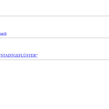
bach
A!DA! "STADTGEFLÜSTER“