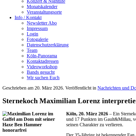
Konzert & Nightlife
Monatskalender
Veranstaltungsorte
Info / Kontakt
Newsletter Abo
Impressum
Login
Fotogalerie
Datenschutzerklärung
Team
Köln-Panorama
Kontaktadressen
Videoworkshop
Bands gesucht
Wir suchen Euch
Geschrieben am
20. März 2026
. Veröffentlicht in
Nachrichten und Do
Sternekoch Maximilian Lorenz interpreti
Köln, 20. März 2026
– Ein Sternek
und 17 Punkten im Gault&Millau, ve
seinen Charakter zu verlieren.
Der 35-Jährige ist bekennender Fan 