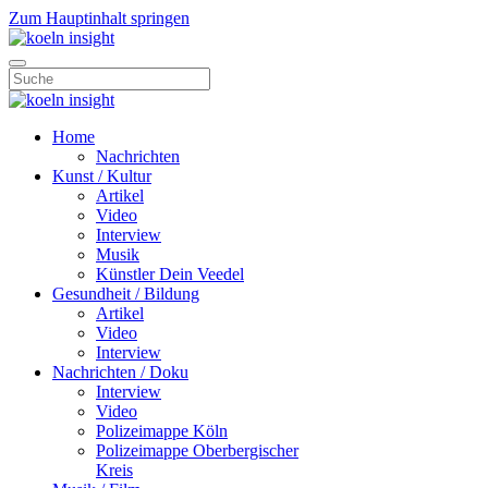
Zum Hauptinhalt springen
Home
Nachrichten
Kunst / Kultur
Artikel
Video
Interview
Musik
Künstler Dein Veedel
Gesundheit / Bildung
Artikel
Video
Interview
Nachrichten / Doku
Interview
Video
Polizeimappe Köln
Polizeimappe Oberbergischer
Kreis