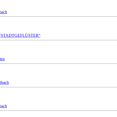
bach
A!DA! "STADTGEFLÜSTER“
ten
orbach
bach