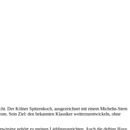
cht. Der Kölner Spitzenkoch, ausgezeichnet mit einem Michelin-Stern
om. Sein Ziel: den bekannten Klassiker weiterzuentwickeln, ohne
mwirsing gehört zu meinen Lieblingsgerichten. Auch die deftige Haxe