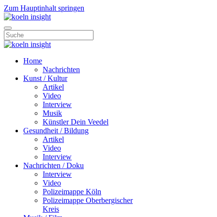
Zum Hauptinhalt springen
Home
Nachrichten
Kunst / Kultur
Artikel
Video
Interview
Musik
Künstler Dein Veedel
Gesundheit / Bildung
Artikel
Video
Interview
Nachrichten / Doku
Interview
Video
Polizeimappe Köln
Polizeimappe Oberbergischer
Kreis