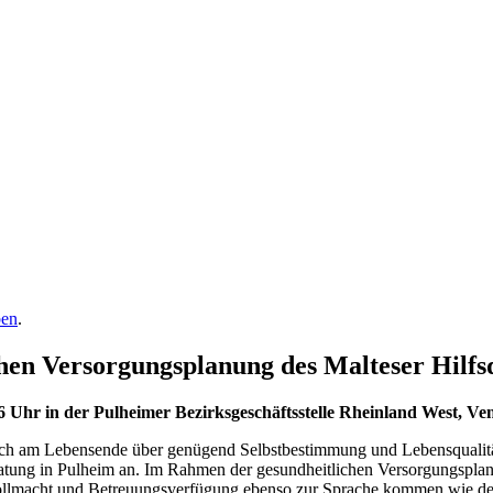
ben
.
en Versorgungsplanung des Malteser Hilfsd
6 Uhr in der Pulheimer Bezirksgeschäftsstelle Rheinland West, Ve
h am Lebensende über genügend Selbstbestimmung und Lebensqualität zu
atung in Pulheim an. Im Rahmen der gesundheitlichen Versorgungspla
llmacht und Betreuungsverfügung ebenso zur Sprache kommen wie der 