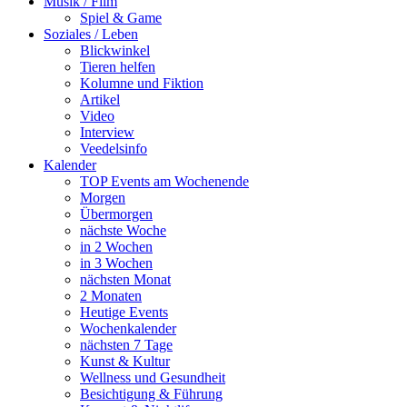
Musik / Film
Spiel & Game
Soziales / Leben
Blickwinkel
Tieren helfen
Kolumne und Fiktion
Artikel
Video
Interview
Veedelsinfo
Kalender
TOP Events am Wochenende
Morgen
Übermorgen
nächste Woche
in 2 Wochen
in 3 Wochen
nächsten Monat
2 Monaten
Heutige Events
Wochenkalender
nächsten 7 Tage
Kunst & Kultur
Wellness und Gesundheit
Besichtigung & Führung