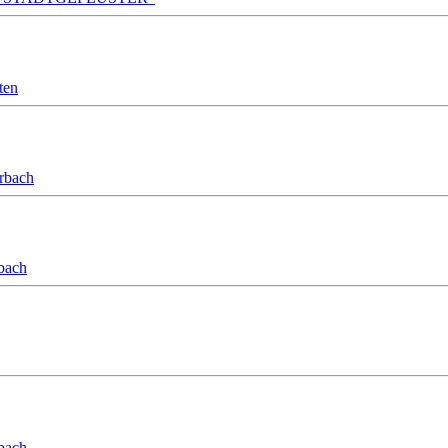
ten
orbach
bach
bach