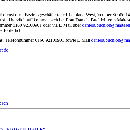
fsdienst e.V., Bezirksgeschäftsstelle Rheinland West, Venloer Straße 
r sind herzlich willkommen sich bei Frau Daniela Buchloh vom Malteser 
nnummer 0160 92100901 oder via E-Mail über
daniela.buchloh@malteser
erforderlich.
ohs: Telefonnummer 0160 92100901 sowie E-Mail
daniela.buchloh@mal
st.de
bach
A!DA! "STADTGEFLÜSTER“