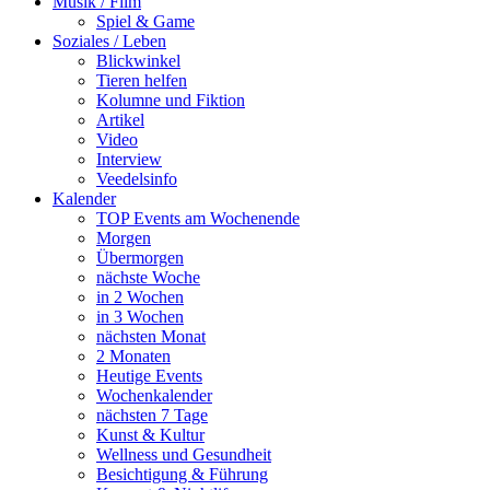
Musik / Film
Spiel & Game
Soziales / Leben
Blickwinkel
Tieren helfen
Kolumne und Fiktion
Artikel
Video
Interview
Veedelsinfo
Kalender
TOP Events am Wochenende
Morgen
Übermorgen
nächste Woche
in 2 Wochen
in 3 Wochen
nächsten Monat
2 Monaten
Heutige Events
Wochenkalender
nächsten 7 Tage
Kunst & Kultur
Wellness und Gesundheit
Besichtigung & Führung