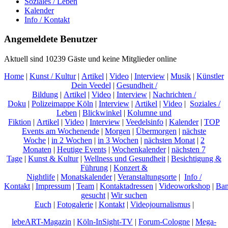
Soziales / Leben
Kalender
Info / Kontakt
Angemeldete Benutzer
Aktuell sind 10239 Gäste und keine Mitglieder online
Home
|
Kunst / Kultur
|
Artikel
|
Video
|
Interview
|
Musik
|
Künstler
Dein Veedel
|
Gesundheit /
Bildung
|
Artikel
|
Video
|
Interview
|
Nachrichten /
Doku
|
Polizeimappe Köln
|
Interview
|
Artikel
|
Video
|
Soziales /
Leben
|
Blickwinkel
|
Kolumne und
Fiktion
|
Artikel
|
Video
|
Interview
|
Veedelsinfo
|
Kalender
|
TOP
Events am Wochenende
|
Morgen
|
Übermorgen
|
nächste
Woche
|
in 2 Wochen
|
in 3 Wochen
|
nächsten Monat
|
2
Monaten
|
Heutige Events
|
Wochenkalender
|
nächsten 7
Tage
|
Kunst & Kultur
|
Wellness und Gesundheit
|
Besichtigung &
Führung
|
Konzert &
Nightlife
|
Monatskalender
|
Veranstaltungsorte
|
Info /
Kontakt
|
Impressum
|
Team
|
Kontaktadressen
|
Videoworkshop
|
Ban
gesucht
|
Wir suchen
Euch
|
Fotogalerie
|
Kontakt
|
Videojournalismus
|
lebeART-Magazin
|
Köln-InSight-TV
|
Forum-Cologne
|
Mega-