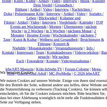
Home
|
Kunst / Kultur
|
Artikel
|
Video
|
Interview
|
Musik
|
Künstler
Dein Veedel
|
Gesundheit /
Bildung
|
Artikel
|
Video
|
Interview
|
Nachrichten /
Doku
|
Polizeimappe Köln
|
Interview
|
Artikel
|
Video
|
Soziales /
Leben
|
Blickwinkel
|
Kolumne und
Fiktion
|
Artikel
|
Video
|
Interview
|
Veedelsinfo
|
Kalender
|
TOP
Events am Wochenende
|
Morgen
|
Übermorgen
|
nächste
Woche
|
in 2 Wochen
|
in 3 Wochen
|
nächsten Monat
|
2
Monaten
|
Heutige Events
|
Wochenkalender
|
nächsten 7
Tage
|
Kunst & Kultur
|
Wellness und Gesundheit
|
Besichtigung &
Führung
|
Konzert &
Nightlife
|
Monatskalender
|
Veranstaltungsorte
|
Info /
Kontakt
|
Impressum
|
Team
|
Kontaktadressen
|
Videoworkshop
|
Ban
gesucht
|
Wir suchen
Euch
|
Fotogalerie
|
Kontakt
|
Videojournalismus
|
lebeART-Magazin
|
Köln-InSight-TV
|
Forum-Cologne
|
Mega-
Wir benutzen Cookies
Herz
|
Galerie-Graf-Adolf
|
MC-ProMedia
|
© 2026 lebeART
Wir nutzen Cookies auf unserer Website. Einige von ihnen sind essenzi
für den Betrieb der Seite, während andere uns helfen, diese Website un
die Nutzererfahrung zu verbessern (Tracking Cookies). Sie können sel
entscheiden, ob Sie die Cookies zulassen möchten. Bitte beachten Sie,
dass bei einer Ablehnung womöglich nicht mehr alle Funktionalitäten 
Seite zur Verfügung stehen.