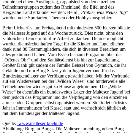
konnte bei einem Ausflugstag, organisiert von den einzelnen
Teilnehmergruppen zudem das Rheinland, die Eifel und das
Bergische Land erkundet werden. Beim
„Probier-was-Neues-Tag“
wurden neue Sportarten, Themen oder Hobbys ausprobiert.
Beim Lichterfest am Freitagabend mit mindesten 500 Kerzen blickte
die Malteser Jugend auf die Woche zurück. Dies nicht, ohne den
zahlreichen Teamern für ihre Arbeit zu danken. Denn ermöglicht
wurden die märchenhaften Tage für die Kinder und Jugendlichen
dank rund 80 Teammitgliedern, die sich in diversen Bereichen um
alles gekümmert haben. Vom Essen bis zum Programm über das
„Offenes Ohr“ und den Sanitätsdienst bis hin zur Lagerleitung.
Großer Dank gilt zudem der Familie Beissel von Gymnich, die ihr
Gelände rund um Burg Satzvey dem Jugendverband für das
Bundesjugendlager zur Verfügung gestellt haben. Mit der Vorfreude
auf ein Wiedersehen bei der „Wilden Wiese“ sind mittlerweile alle
Teilnehmenden wieder gut zu Hause angekommen. Die „Wilde
Wiese“ ist ebenfalls ein bundesweites Lager der Malteser Jugend bei
dem jedoch das Programm und die Verpflegung von den einzelnen
anreisenden Gruppen selbst organisiert werden. Sie findet nächstes
Jahr in Immenhausen bei Kassel statt und wechselt sich jährlich ab
mit dem Bundelager der Malteser Jugend.
Quelle:
www.malteser-koeln.de
Abbildung: Burg an Burg – Die Malteser Jurtenburg neben Burg