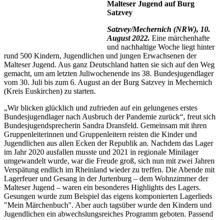
Malteser Jugend auf Burg
Satzvey
Satzvey/Mechernich (NRW), 10.
August 2022.
Eine märchenhafte
und nachhaltige Woche liegt hinter
rund 500 Kindern, Jugendlichen und jungen Erwachsenen der
Malteser Jugend. Aus ganz Deutschland hatten sie sich auf den Weg
gemacht, um am letzten Juliwochenende ins 38. Bundesjugendlager
vom 30. Juli bis zum 6. August an der Burg Satzvey in Mechernich
(Kreis Euskirchen) zu starten.
„Wir blicken glücklich und zufrieden auf ein gelungenes erstes
Bundesjugendlager nach Ausbruch der Pandemie zurück“, freut sich
Bundesjugendsprecherin Sandra Dransfeld. Gemeinsam mit ihren
Gruppenleiterinnen und Gruppenleitern reisten die Kinder und
Jugendlichen aus allen Ecken der Republik an. Nachdem das Lager
im Jahr 2020 ausfallen musste und 2021 in regionale Minilager
umgewandelt wurde, war die Freude groß, sich nun mit zwei Jahren
Verspätung endlich im Rheinland wieder zu treffen. Die Abende mit
Lagerfeuer und Gesang in der Jurtenburg – dem Wohnzimmer der
Malteser Jugend – waren ein besonderes Highlights des Lagers.
Gesungen wurde zum Beispiel das eigens komponierten Lagerlieds
"Mein Märchenbuch". Aber auch tagsüber wurde den Kindern und
Jugendlichen ein abwechslungsreiches Programm geboten. Passend