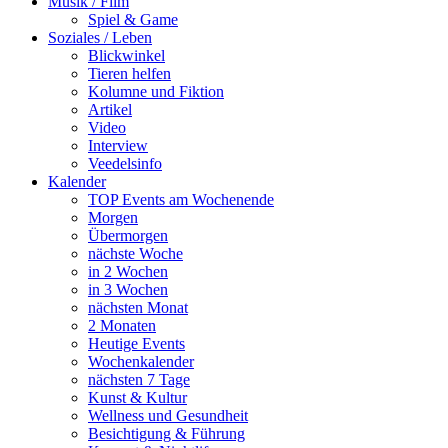
Musik / Film
Spiel & Game
Soziales / Leben
Blickwinkel
Tieren helfen
Kolumne und Fiktion
Artikel
Video
Interview
Veedelsinfo
Kalender
TOP Events am Wochenende
Morgen
Übermorgen
nächste Woche
in 2 Wochen
in 3 Wochen
nächsten Monat
2 Monaten
Heutige Events
Wochenkalender
nächsten 7 Tage
Kunst & Kultur
Wellness und Gesundheit
Besichtigung & Führung