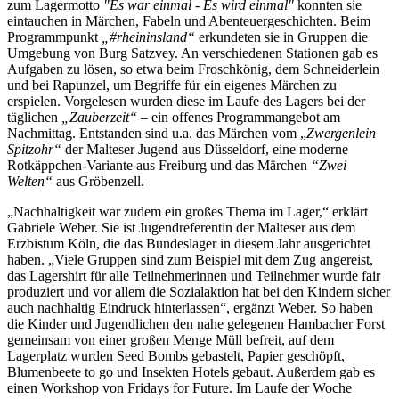
zum Lagermotto
"Es war einmal - Es wird einmal"
konnten sie
eintauchen in Märchen, Fabeln und Abenteuergeschichten. Beim
Programmpunkt
„#rheininsland“
erkundeten sie in Gruppen die
Umgebung von Burg Satzvey. An verschiedenen Stationen gab es
Aufgaben zu lösen, so etwa beim Froschkönig, dem Schneiderlein
und bei Rapunzel, um Begriffe für ein eigenes Märchen zu
erspielen. Vorgelesen wurden diese im Laufe des Lagers bei der
täglichen
„Zauberzeit“
– ein offenes Programmangebot am
Nachmittag. Entstanden sind u.a. das Märchen vom „
Zwergenlein
Spitzohr“
der Malteser Jugend aus Düsseldorf, eine moderne
Rotkäppchen-Variante aus Freiburg und das Märchen
“Zwei
Welten“
aus Gröbenzell.
„Nachhaltigkeit war zudem ein großes Thema im Lager,“ erklärt
Gabriele Weber. Sie ist Jugendreferentin der Malteser aus dem
Erzbistum Köln, die das Bundeslager in diesem Jahr ausgerichtet
haben. „Viele Gruppen sind zum Beispiel mit dem Zug angereist,
das Lagershirt für alle Teilnehmerinnen und Teilnehmer wurde fair
produziert und vor allem die Sozialaktion hat bei den Kindern sicher
auch nachhaltig Eindruck hinterlassen“, ergänzt Weber. So haben
die Kinder und Jugendlichen den nahe gelegenen Hambacher Forst
gemeinsam von einer großen Menge Müll befreit, auf dem
Lagerplatz wurden Seed Bombs gebastelt, Papier geschöpft,
Blumenbeete to go und Insekten Hotels gebaut. Außerdem gab es
einen Workshop von Fridays for Future. Im Laufe der Woche