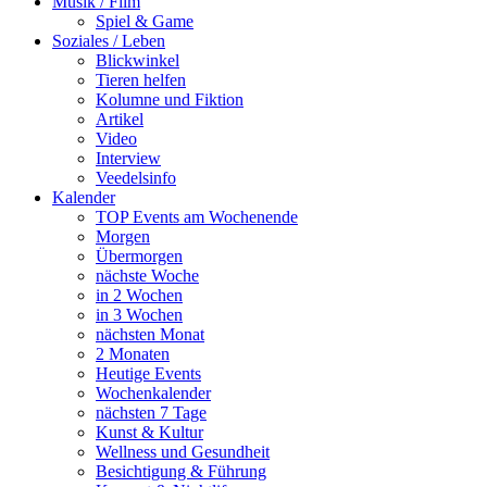
Musik / Film
Spiel & Game
Soziales / Leben
Blickwinkel
Tieren helfen
Kolumne und Fiktion
Artikel
Video
Interview
Veedelsinfo
Kalender
TOP Events am Wochenende
Morgen
Übermorgen
nächste Woche
in 2 Wochen
in 3 Wochen
nächsten Monat
2 Monaten
Heutige Events
Wochenkalender
nächsten 7 Tage
Kunst & Kultur
Wellness und Gesundheit
Besichtigung & Führung