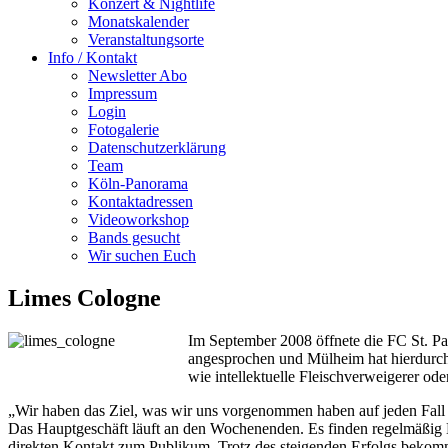
Konzert & Nightlife
Monatskalender
Veranstaltungsorte
Info / Kontakt
Newsletter Abo
Impressum
Login
Fotogalerie
Datenschutzerklärung
Team
Köln-Panorama
Kontaktadressen
Videoworkshop
Bands gesucht
Wir suchen Euch
Limes Cologne
Im September 2008 öffnete die FC St. Pa
angesprochen und Mülheim hat hierdurch 
wie intellektuelle Fleischverweigerer od
„Wir haben das Ziel, was wir uns vorgenommen haben auf jeden Fall e
Das Hauptgeschäft läuft an den Wochenenden. Es finden regelmäßig K
direkten Kontakt zum Publikum. Trotz des steigenden Erfolgs bekom