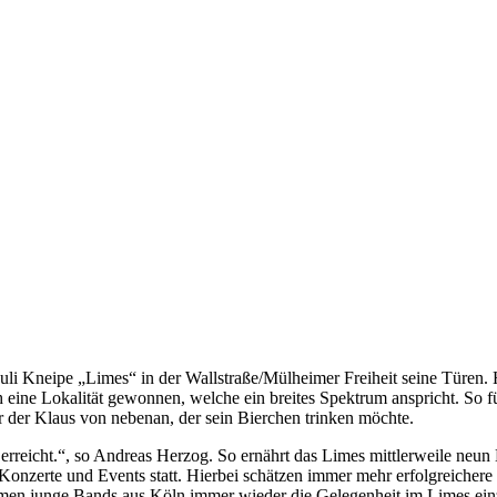
uli Kneipe „Limes“ in der
Wallstraße/Mülheimer Freiheit seine Türen. 
eine Lokalität gewonnen, welche ein breites Spektrum anspricht. So f
er der Klaus von nebenan, der sein Bierchen trinken möchte.
rreicht.“, so Andreas Herzog. So ernährt das Limes mittlerweile neun M
onzerte und Events statt. Hierbei schätzen immer mehr erfolgreicher
men junge Bands aus Köln immer wieder die Gelegenheit im Limes ein