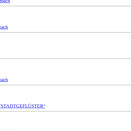
orbach
bach
bach
A!DA! "STADTGEFLÜSTER“