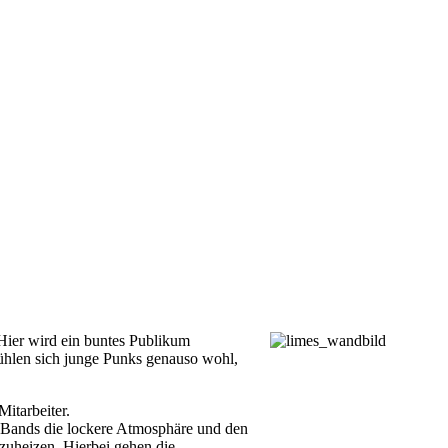
Hier wird ein buntes Publikum
ühlen sich junge Punks genauso wohl,
itarbeiter.
e Bands die lockere Atmosphäre und den
zuheizen. Hierbei gehen die