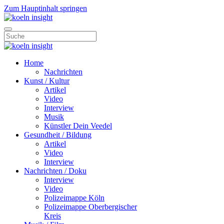
Zum Hauptinhalt springen
Home
Nachrichten
Kunst / Kultur
Artikel
Video
Interview
Musik
Künstler Dein Veedel
Gesundheit / Bildung
Artikel
Video
Interview
Nachrichten / Doku
Interview
Video
Polizeimappe Köln
Polizeimappe Oberbergischer
Kreis