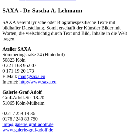
SAXA - Dr. Sascha A. Lehmann
SAXA vereint lyrische oder Biografiespezifische Texte mit
bildhafter Darstellung. Somit erschafft der Künstler Bilder mit
Worten, die vielschichtig durch Text und Bild, Inhalte in die Welt
tragen.
Atelier SAXA
Sömmeringstraße 24 (Hinterhof)
50823 Köln
0 221 168 952 07
0 171 19 20 173
E-Mail:
mail@saxa.eu
Internet:
http://www.saxa.eu
Galerie-Graf-Adolf
Graf-Adolf-Str. 18-20
51065 Köln-Mülheim
0221 / 259 19 86
0176 / 240 83 750
info@galerie-graf-adolf.de
www.galerie-graf-adolf.de