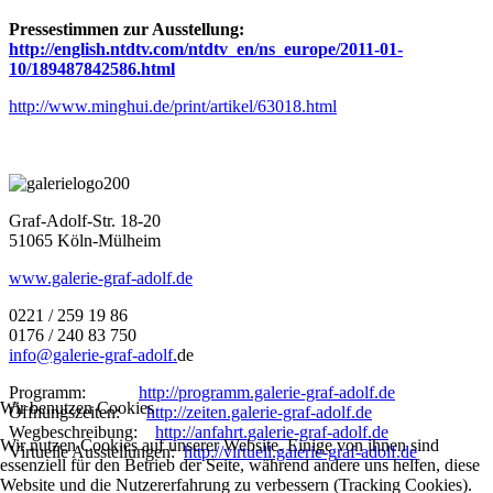
Pressestimmen zur Ausstellung:
http://english.ntdtv.com/ntdtv_en/ns_europe/2011-01-
10/189487842586.html
http://www.minghui.de/print/artikel/63018.html
Graf-Adolf-Str. 18-20
51065 Köln-Mülheim
www.galerie-graf-adolf.de
0221 / 259 19 86
0176 / 240 83 750
info@galerie-graf-adolf.
de
Programm:
http://programm.galerie-graf-adolf.de
Wir benutzen Cookies
Öffnungszeiten:
http://zeiten.galerie-graf-adolf.de
Wegbeschreibung:
http://anfahrt.galerie-graf-adolf.de
Wir nutzen Cookies auf unserer Website. Einige von ihnen sind
Virtuelle Ausstellungen:
http://virtuell.galerie-graf-adolf.de
essenziell für den Betrieb der Seite, während andere uns helfen, diese
Website und die Nutzererfahrung zu verbessern (Tracking Cookies).