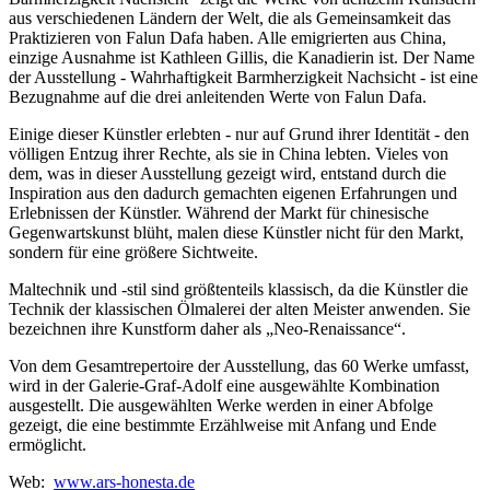
aus verschiedenen Ländern der Welt, die als Gemeinsamkeit das
Praktizieren von Falun Dafa haben. Alle emigrierten aus China,
einzige Ausnahme ist Kathleen Gillis, die Kanadierin ist. Der Name
der Ausstellung - Wahrhaftigkeit Barmherzigkeit Nachsicht - ist eine
Bezugnahme auf die drei anleitenden Werte von Falun Dafa.
Einige dieser Künstler erlebten - nur auf Grund ihrer Identität - den
völligen Entzug ihrer Rechte, als sie in China lebten. Vieles von
dem, was in dieser Ausstellung gezeigt wird, entstand durch die
Inspiration aus den dadurch gemachten eigenen Erfahrungen und
Erlebnissen der Künstler. Während der Markt für chinesische
Gegenwartskunst blüht, malen diese Künstler nicht für den Markt,
sondern für eine größere Sichtweite.
Maltechnik und -stil sind größtenteils klassisch, da die Künstler die
Technik der klassischen Ölmalerei der alten Meister anwenden. Sie
bezeichnen ihre Kunstform daher als „Neo-Renaissance“.
Von dem Gesamtrepertoire der Ausstellung, das 60 Werke umfasst,
wird in der Galerie-Graf-Adolf eine ausgewählte Kombination
ausgestellt. Die ausgewählten Werke werden in einer Abfolge
gezeigt, die eine bestimmte Erzählweise mit Anfang und Ende
ermöglicht.
Web:
www.ars-honesta.de