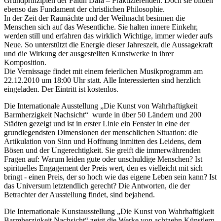
Grundprinzipien der Falun Dafa – Praktizierenden. Doch sie bilden
ebenso das Fundament der christlichen Philosophie.
In der Zeit der Raunächte und der Weihnacht besinnen die
Menschen sich auf das Wesentliche. Sie halten innere Einkehr,
werden still und erfahren das wirklich Wichtige, immer wieder aufs
Neue. So unterstützt die Energie dieser Jahreszeit, die Aussagekraft
und die Wirkung der ausgestellten Kunstwerke in ihrer
Komposition.
Die Vernissage findet mit einem feierlichen Musikprogramm am
22.12.2010 um 18:00 Uhr statt. Alle Interessierten sind herzlich
eingeladen. Der Eintritt ist kostenlos.
Die Internationale Ausstellung „Die Kunst von Wahrhaftigkeit
Barmherzigkeit Nachsicht“ wurde in über 50 Ländern und 200
Städten gezeigt und ist in erster Linie ein Fenster in eine der
grundlegendsten Dimensionen der menschlichen Situation: die
Artikulation von Sinn und Hoffnung inmitten des Leidens, dem
Bösen und der Ungerechtigkeit. Sie greift die immerwährenden
Fragen auf: Warum leiden gute oder unschuldige Menschen? Ist
spirituelles Engagement der Preis wert, den es vielleicht mit sich
bringt - einen Preis, der so hoch wie das eigene Leben sein kann? Ist
das Universum letztendlich gerecht? Die Antworten, die der
Betrachter der Ausstellung findet, sind bejahend.
Die Internationale Kunstausstellung „Die Kunst von Wahrhaftigkeit
Barmherzigkeit Nachsicht“ zeigt die Werke von achtzehn Künstlern