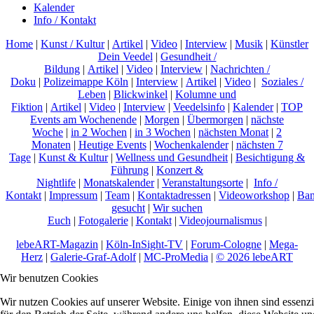
Kalender
Info / Kontakt
Home
|
Kunst / Kultur
|
Artikel
|
Video
|
Interview
|
Musik
|
Künstler
Dein Veedel
|
Gesundheit /
Bildung
|
Artikel
|
Video
|
Interview
|
Nachrichten /
Doku
|
Polizeimappe Köln
|
Interview
|
Artikel
|
Video
|
Soziales /
Leben
|
Blickwinkel
|
Kolumne und
Fiktion
|
Artikel
|
Video
|
Interview
|
Veedelsinfo
|
Kalender
|
TOP
Events am Wochenende
|
Morgen
|
Übermorgen
|
nächste
Woche
|
in 2 Wochen
|
in 3 Wochen
|
nächsten Monat
|
2
Monaten
|
Heutige Events
|
Wochenkalender
|
nächsten 7
Tage
|
Kunst & Kultur
|
Wellness und Gesundheit
|
Besichtigung &
Führung
|
Konzert &
Nightlife
|
Monatskalender
|
Veranstaltungsorte
|
Info /
Kontakt
|
Impressum
|
Team
|
Kontaktadressen
|
Videoworkshop
|
Ban
gesucht
|
Wir suchen
Euch
|
Fotogalerie
|
Kontakt
|
Videojournalismus
|
lebeART-Magazin
|
Köln-InSight-TV
|
Forum-Cologne
|
Mega-
Herz
|
Galerie-Graf-Adolf
|
MC-ProMedia
|
© 2026 lebeART
Wir benutzen Cookies
Wir nutzen Cookies auf unserer Website. Einige von ihnen sind essenzi