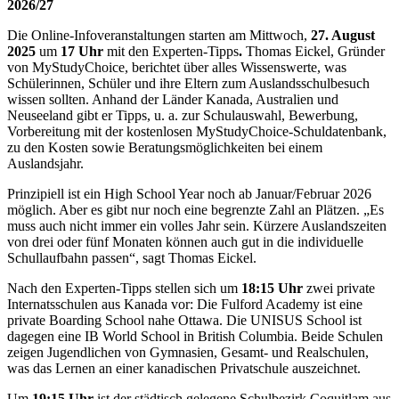
2026/27
Die Online-Infoveranstaltungen starten am Mittwoch,
27. August
2025
um
17 Uhr
mit den Experten-Tipps
.
Thomas Eickel, Gründer
von MyStudyChoice, berichtet über alles Wissenswerte, was
Schülerinnen, Schüler und ihre Eltern zum Auslandsschulbesuch
wissen sollten. Anhand der Länder Kanada, Australien und
Neuseeland gibt er Tipps, u. a. zur Schulauswahl, Bewerbung,
Vorbereitung mit der kostenlosen MyStudyChoice-Schuldatenbank,
zu den Kosten sowie Beratungsmöglichkeiten bei einem
Auslandsjahr.
Prinzipiell ist ein High School Year noch ab Januar/Februar 2026
möglich. Aber es gibt nur noch eine begrenzte Zahl an Plätzen. „Es
muss auch nicht immer ein volles Jahr sein. Kürzere Auslandszeiten
von drei oder fünf Monaten können auch gut in die individuelle
Schullaufbahn passen“, sagt Thomas Eickel.
Nach den Experten-Tipps stellen sich um
18:15 Uhr
zwei private
Internatsschulen aus Kanada vor: Die Fulford Academy ist eine
private Boarding School nahe Ottawa. Die UNISUS School ist
dagegen eine IB World School in British Columbia. Beide Schulen
zeigen Jugendlichen von Gymnasien, Gesamt- und Realschulen,
was das Lernen an einer kanadischen Privatschule auszeichnet.
Um
19:15 Uhr
ist der städtisch gelegene Schulbezirk Coquitlam aus