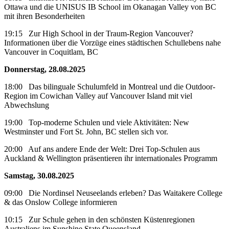
Ottawa und die UNISUS IB School im Okanagan Valley von BC
mit ihren Besonderheiten
19:15 Zur High School in der Traum-Region Vancouver?
Informationen über die Vorzüge eines städtischen Schullebens nahe
Vancouver in Coquitlam, BC
Donnerstag, 28.08.2025
18:00 Das bilinguale Schulumfeld in Montreal und die Outdoor-
Region im Cowichan Valley auf Vancouver Island mit viel
Abwechslung
19:00 Top-moderne Schulen und viele Aktivitäten: New
Westminster und Fort St. John, BC stellen sich vor.
20:00 Auf ans andere Ende der Welt: Drei Top-Schulen aus
Auckland & Wellington präsentieren ihr internationales Programm
Samstag, 30.08.2025
09:00 Die Nordinsel Neuseelands erleben? Das Waitakere College
& das Onslow College informieren
10:15 Zur Schule gehen in den schönsten Küstenregionen
Australiens im Sunshine State Queensland