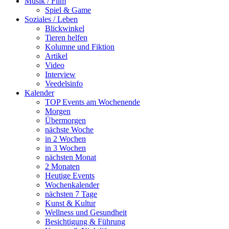
Musik / Film
Spiel & Game
Soziales / Leben
Blickwinkel
Tieren helfen
Kolumne und Fiktion
Artikel
Video
Interview
Veedelsinfo
Kalender
TOP Events am Wochenende
Morgen
Übermorgen
nächste Woche
in 2 Wochen
in 3 Wochen
nächsten Monat
2 Monaten
Heutige Events
Wochenkalender
nächsten 7 Tage
Kunst & Kultur
Wellness und Gesundheit
Besichtigung & Führung