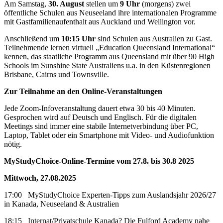
Am Samstag,
30. August
stellen um
9 Uhr
(morgens) zwei
öffentliche Schulen aus Neuseeland ihre internationalen Programme
mit Gastfamilienaufenthalt aus Auckland und Wellington vor.
Anschließend um
10:15 Uhr
sind Schulen aus Australien zu Gast.
Teilnehmende lernen virtuell „Education Queensland International“
kennen, das staatliche Programm aus Queensland mit über 90 High
Schools im Sunshine State Australiens u.a. in den Küstenregionen
Brisbane, Cairns und Townsville.
Zur Teilnahme an den Online-Veranstaltungen
Jede Zoom-Infoveranstaltung dauert etwa 30 bis 40 Minuten.
Gesprochen wird auf Deutsch und Englisch. Für die digitalen
Meetings sind immer eine stabile Internetverbindung über PC,
Laptop, Tablet oder ein Smartphone mit Video- und Audiofunktion
nötig.
MyStudyChoice-Online-Termine vom 27.8. bis 30.8 2025
Mittwoch, 27.08.2025
17:00 MyStudyChoice Experten-Tipps zum Auslandsjahr 2026/27
in Kanada, Neuseeland & Australien
18:15 Internat/Privatschule Kanada? Die Fulford Academy nahe